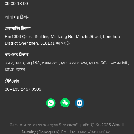
09:00-18:00
আমাদের ঠিকানা
কোম্পানির ঠিকানা
Rm1303 Qiurui Building Minkang Rd, Minzhi Street, Longhua
District Shenzhen, 518131 গুয়াংডং চীন
কারখানার ঠিকানা
৪ এফ, ব্লক ২, নং।198, গুয়াংচং রোড, চ্যাং' অ্যান সেকশন, চ্যাং'য়ান টাউন, ডংগুয়ান সিটি,
গুয়াংডং প্রদেশ
টেলিফোন
86--139 2467 0506
চীন ভালো মানের ফ্যাশন ম্যান জুয়েলারী সরবরাহকারী। কপিরাইট © -2025 Aimeili
Jewelry (Dongguan) Co., Ltd. সমস্ত অধিকার সংরক্ষিত।