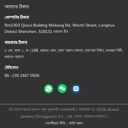
আমাদের ঠিকানা
কোম্পানির ঠিকানা
Rm1303 Qiurui Building Minkang Rd, Minzhi Street, Longhua
District Shenzhen, 518131 গুয়াংডং চীন
কারখানার ঠিকানা
৪ এফ, ব্লক ২, নং।198, গুয়াংচং রোড, চ্যাং' অ্যান সেকশন, চ্যাং'য়ান টাউন, ডংগুয়ান সিটি,
গুয়াংডং প্রদেশ
টেলিফোন
86--139 2467 0506
চীন ভালো মানের ফ্যাশন ম্যান জুয়েলারী সরবরাহকারী। কপিরাইট © -2026 Aimeili
Jewelry (Dongguan) Co., Ltd. সমস্ত অধিকার সংরক্ষিত।
গোপনীয়তা নীতি
|
সাইট ম্যাপ