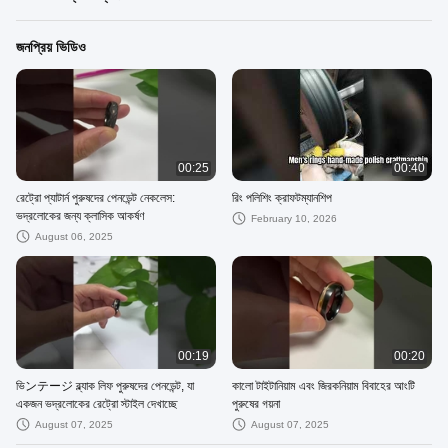
জনপ্রিয় ভিডিও
00:25
00:40
রেট্রো প্যাটার্ন পুরুষদের পেনডেন্ট নেকলেস:
রিং পলিশিং ক্রাফটম্যানশিপ
ভদ্রলোকের জন্য ক্লাসিক আকর্ষণ
February 10, 2026
August 06, 2025
00:19
00:20
ভিンテージ ব্ল্যাক লিফ পুরুষদের পেনডেন্ট, যা
কালো টাইটানিয়াম এবং জিরকনিয়াম বিবাহের আংটি
একজন ভদ্রলোকের রেট্রো স্টাইল দেখাচ্ছে
পুরুষের গয়না
August 07, 2025
August 07, 2025