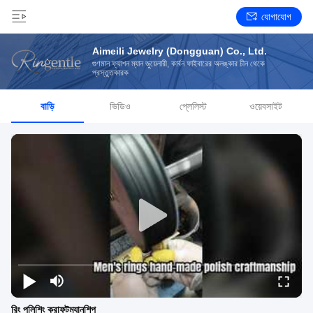
যোগাযোগ
Aimeili Jewelry (Dongguan) Co., Ltd.
গুণমান ফ্যাশন ম্যান জুয়েলারী, কার্বন ফাইবারের অলঙ্কার চীন থেকে
প্রস্তুতকারক
বাড়ি
ভিডিও
প্লেলিস্ট
ওয়েবসাইট
রিং পলিশিং ক্রাফটম্যানশিপ