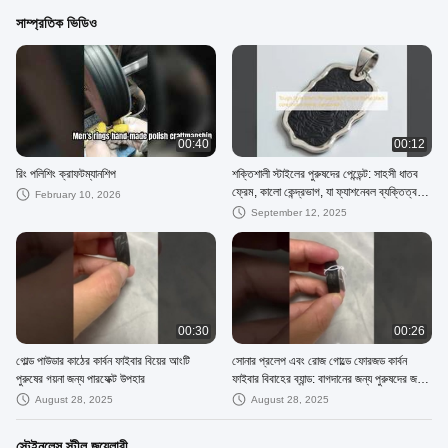
সাম্প্রতিক ভিডিও
00:40
00:12
রিং পলিশিং ক্রাফটম্যানশিপ
শক্তিশালী স্টাইলের পুরুষদের পেন্ডেন্ট: সাহসী ধাতব
ফ্রেম, কালো কেন্দ্রভাগ, যা ফ্যাশনেবল ব্যক্তিত্ব
February 10, 2026
প্রকাশ করে।
September 12, 2025
00:30
00:26
গোল্ড পাউডার কাঠের কার্বন ফাইবার বিয়ের আংটি
সোনার প্রলেপ এবং রোজ গোল্ডে ফোরজড কার্বন
পুরুষের গয়না জন্য পারফেক্ট উপহার
ফাইবার বিবাহের ব্যান্ড: বাগদানের জন্য পুরুষদের জন্য
চূড়ান্ত গহনা
August 28, 2025
August 28, 2025
স্টেইনলেস স্টীল জুয়েলারী