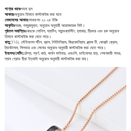
পণ্যের ধরনঃ
গহনা দুল
আকারঃ
অনুরোধ হিসাবে কাস্টমাইজ করা যাবে
নেকলেসের আকার:
সাধারণত ২১-২৪ ইঞ্চি
আকৃতিঃ
সহজ, গম্বুজযুক্ত, অনুরোধ অনুযায়ী আরামদায়ক ফিট।
পৃষ্ঠতল সমাপ্তিঃ
চকচকে পোলিশ, স্যাটিন, স্যান্ডব্লাস্টিং, হ্যামার, ট্রিবার এবং রক অনুরোধ
হিসাবে কাস্টমাইজ করা যেতে পারে।
ধাতু:
316L স্টেইনলেস স্টীল, ব্রাস, টাইটানিয়াম, জিরকোনিয়াম, ব্ল্যাক টি, কোবাল্ট ক্রোম,
ট্যানটালাম, সিলভার এবং সোনার অনুরোধ অনুযায়ী কাস্টমাইজ করা যেতে পারে।
ইনলেস/সেটিং:
রৌপ্য, স্বর্ণ, কাঠ, কার্বন ফাইবার, এমওপি, ডাইনোসর হাড়, পেষণকারী পাথর,
ল্যাব গ্রোড হীরা ইত্যাদি অনুরোধ অনুযায়ী কাস্টমাইজ করা যায়।