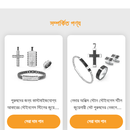
সম্পর্কিত পণ্য
পুরুষদের জন্য কাস্টমাইজযোগ্য
লেদার অনিক্স স্টোন স্টেইনলেস স্টীল
আকারের স্টেইনলেস স্টিলের জুয়েলারি
জুয়েলারী সেট পুরুষদের নেকলেস
সেট, একাধিক সারফেস ফিনিশ এবং
কানের দুল এবং রিং সেট
বিভিন্ন ধাতব বিকল্প সহ
সেরা দাম পান
সেরা দাম পান