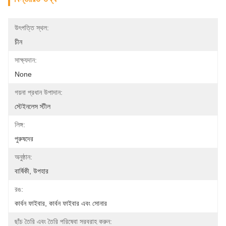
উৎপত্তি স্থল:
চীন
সাক্ষ্যদান:
None
গয়না প্রধান উপাদান:
স্টেইনলেস স্টীল
লিঙ্গ:
পুরুষদের
অনুষ্ঠান:
বার্ষিকী, উপহার
রঙ:
কার্বন ফাইবার, কার্বন ফাইবার এবং সোনার
ছাঁচ তৈরি এবং তৈরি পরিষেবা সরবরাহ করুন: