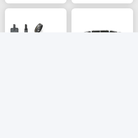
পুরুষদের জন্য ট্রেন্ডি স্টেইনলেস
কাস্টমাইজড স্টেইনলেস স্টীল চেইন
স্টিলের গয়নার সেট - এনগেজমেন্ট রিং
ব্রেসলেট জুয়েলারী পুরুষদের কার্বন
এবং ব্রেসলেট কাস্টম প্যাকেজিং সহ
ফাইবার ব্রেসলেট
সেরা দাম পান
সেরা দাম পান