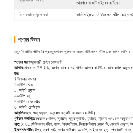
তারপরে একটি বাইরের কার্টনে।
বিশেষভাবে তুলে ধরা:
কাস্টমাইজড স্টেইনলেস স্টীল চেইন কব
পণ্যের বিবরণ
নতুন ডিজাইন পাইকারি প্রস্তুতকারক পুরুষদের জন্য স্টেইনলেস স্টীল এবং কার্বন ফাইবার চ
পণ্যের ধরনঃ
জুয়েলারী চেইন ব্রেসলেট
আকার:
সাধারণত 7.5 ইঞ্চি, অর্ধেক আকার সহ মার্কিন আকার বা ইউরো আকারগুলি অনুরোধ
রঙঃ
1সিলভার কালার
2আইপি গোল্ড
3. আইপি ব্ল্যাক
4আইপি ব্লু
5আইপি রোজ গোল্ড
6. আইপি রোডিয়াম
আকৃতিঃ
সহজ, গম্বুজযুক্ত, অনুরোধ অনুযায়ী আরামদায়ক ফিট।
পৃষ্ঠতল সমাপ্তিঃ
চকচকে পোলিশ, স্যাটিন, স্যান্ডব্লাস্টিং, হ্যামার, ট্রিবার এবং রক অনুরো
ধাতু:
316L স্টেইনলেস স্টীল, ব্রাস, টাইটানিয়াম, জিরকোনিয়াম, ব্ল্যাক টি, কোবাল্ট ক্রো
ইনলেস/সেটিং:
রৌপ্য, স্বর্ণ, কাঠ, কার্বন ফাইবার, এমওপি, ডাইনোসর হাড়, পেষণকারী পাথর,