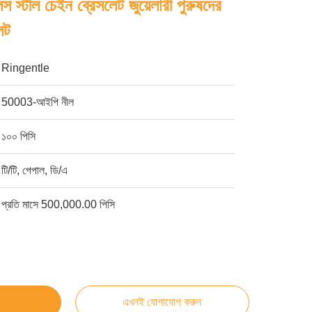
স স্টীল চেইন ব্রেসলেট জুয়েলারী পুরুষদের
েট
Ringentle
50003-আইপি নীল
১০০ পিসি
টি/টি, পেপাল, ডি/এ
প্রতি মাসে 500,000.00 পিসি
এখনই যোগাযোগ করুন