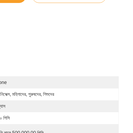
one
িসেক্স, মহিলাদের, পুরুষদের, শিশুদের
্যাস
০ পিসি
রতি মাসে 500,000.00 পিসি