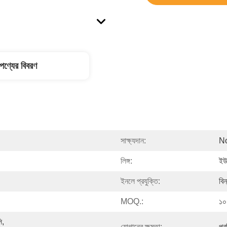
পণ্যের বিবরণ
সাক্ষ্যদান:
N
লিঙ্গ:
ইউন
ইনলে প্রযুক্তি:
বিন
MOQ.:
১০
, 
যোগানের ক্ষমতা:
প্