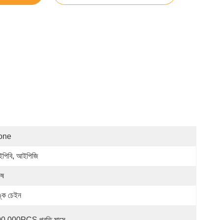
one
পিবি, আইপিজি
ুষ
ঙ্ক চেইন
0,000PCS প্রতি মাসে