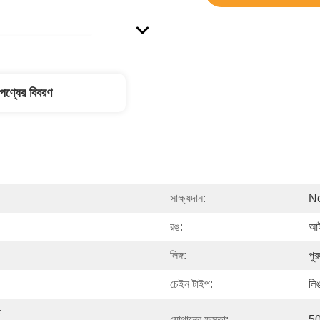
পণ্যের বিবরণ
সাক্ষ্যদান:
N
রঙ:
আই
লিঙ্গ:
পুর
চেইন টাইপ:
লি
 
যোগানের ক্ষমতা:
50