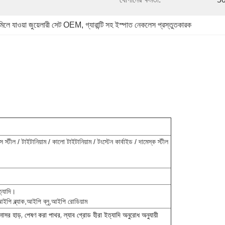
মিলে যাওয়া জুয়েলারী সেট OEM
, 
গ্যারান্টি সহ ইস্পাত নেকলেস প্রস্তুতকারক
টীল / টাইটানিয়াম / কালো টাইটানিয়াম / টংস্টেন কার্বাইড / দামেস্ক স্টীল
ত্যাদি।
পি ব্ল্যাক,আইপি ব্লু,আইপি রোডিয়াম
ইনোসর হাড়, পেষণ করা পাথর, ল্যাব গ্রোড হীরা ইত্যাদি অনুরোধ অনুযায়ী