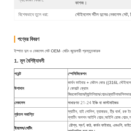
কাগজ।
বিশেষভাবে তুলে ধরা:
স্টেইনলেস স্টীল দুলের নেকলেস সেট
, 
পণ্যের বিবরণ
ইস্পাত দুল ও নেকলেস সেট OEM∙ মেচিং জুয়েলারী প্রস্তুতকারক
1. মূল বৈশিষ্ট্যাবলী
পয়েন্ট
স্পেসিফিকেশন
কার্বন ফাইবার + মেটাল কোর ((316L স্টেইনলেস স্
উপাদান
/ কোবাল্ট ক্রোম
জিরকোনিয়াম/ট্যান্টালিয়াম/গোল্ড/প্ল্যাটিনাম/সিলভার
সাধারণত 21-24 ইঞ্চি বা কাস্টমাইজড
নেকলেস
স্যাটিন, হাই পোলিশ, হ্যামারড, ট্রি বার্ক, রক ই
পৃষ্ঠতল সমাপ্তি
প্লাটিং অপশন আইপি গোল্ড,আইপি রোজ গোল্ড,আই
রৌপ্য, স্বর্ণ, কাঠ, কার্বন ফাইবার, এমওপি, ডা
ইনলেস/সেটিং
কাস্টমাইজ করা যায়।