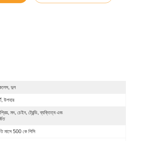
কলেস, দুল
্টি, উপহার
্রিয়, মদ, চেইন, ট্রেন্ডি, ব্যক্তিত্ব এবং 
্জিত
রতি মাসে 500 কে পিসি