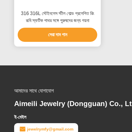
316 316L স্টেইনলেস স্টীল গোল্ড প্রলেপিত রিং
রূবি স্ফটিক পাথর সঙ্গে পুরুষদের জন্য গয়না
সেরা দাম পান
আমাদের সাথে যোগাযোগ
Aimeili Jewelry (Dongguan) Co., Lt
ই-মেইল
jewelrymfy@gmail.com