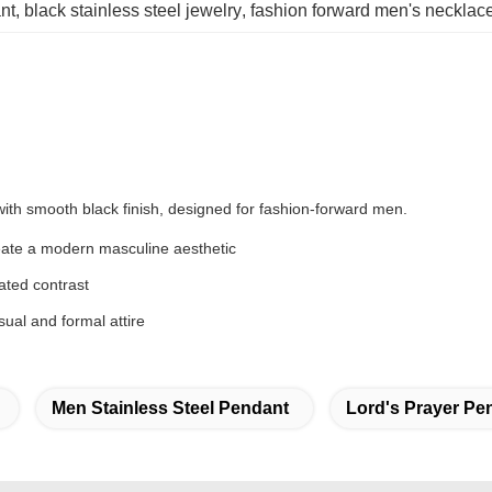
nt
, 
black stainless steel jewelry
, 
fashion forward men's necklac
with smooth black finish, designed for fashion-forward men.
ate a modern masculine aesthetic
ated contrast
al and formal attire
Men Stainless Steel Pendant
Lord's Prayer Pe