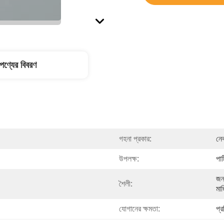
পণ্যের বিবরণ
গহনা প্রকার:
নে
উপলক্ষ:
পার
জনপ
শৈলী:
মার
যোগানের ক্ষমতা:
প্