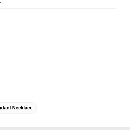
e
ndant Necklace