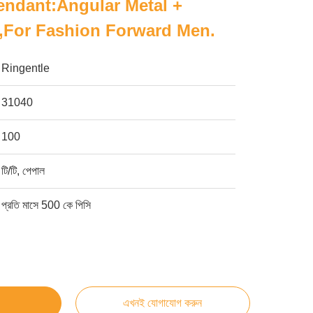
endant:Angular Metal +
,for Fashion Forward Men.
Ringentle
31040
100
টি/টি, পেপাল
প্রতি মাসে 500 কে পিসি
এখনই যোগাযোগ করুন