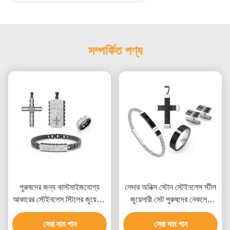
সম্পর্কিত পণ্য
পুরুষদের জন্য কাস্টমাইজযোগ্য
লেদার অনিক্স স্টোন স্টেইনলেস স্টীল
আকারের স্টেইনলেস স্টিলের জুয়েলারি
জুয়েলারী সেট পুরুষদের নেকলেস
সেট, একাধিক সারফেস ফিনিশ এবং
কানের দুল এবং রিং সেট
বিভিন্ন ধাতব বিকল্প সহ
সেরা দাম পান
সেরা দাম পান