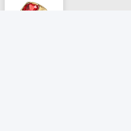
316 316L স্টেইনলেস স্টীল গোল্ড
প্রলেপিত রিং রূবি স্ফটিক পাথর সঙ্গে
পুরুষদের জন্য গয়না
সেরা দাম পান
আমাদের সাথে যোগাযোগ
Aimeili Jewelry (Dongguan) Co.,