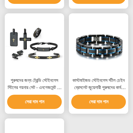
পুরুষদের জন্য ট্রেন্ডি স্টেইনলেস
কাস্টমাইজড স্টেইনলেস স্টীল চেইন
স্টিলের গয়নার সেট - এনগেজমেন্ট রিং
ব্রেসলেট জুয়েলারী পুরুষদের কার্বন
এবং ব্রেসলেট কাস্টম প্যাকেজিং সহ
ফাইবার ব্রেসলেট
সেরা দাম পান
সেরা দাম পান