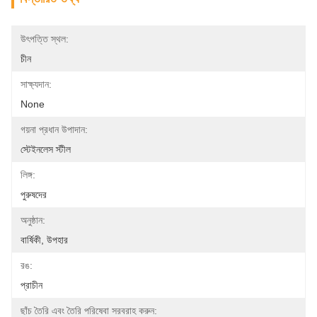
উৎপত্তি স্থল:
চীন
সাক্ষ্যদান:
None
গয়না প্রধান উপাদান:
স্টেইনলেস স্টীল
লিঙ্গ:
পুরুষদের
অনুষ্ঠান:
বার্ষিকী, উপহার
রঙ:
প্রাচীন
ছাঁচ তৈরি এবং তৈরি পরিষেবা সরবরাহ করুন: