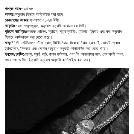
পণ্যের ধরনঃ
গহনা দুল
আকারঃ
অনুরোধ হিসাবে কাস্টমাইজ করা যাবে
নেকলেসের আকার:
সাধারণত ২১-২৪ ইঞ্চি
আকৃতিঃ
সহজ, গম্বুজযুক্ত, অনুরোধ অনুযায়ী আরামদায়ক ফিট।
পৃষ্ঠতল সমাপ্তিঃ
চকচকে পোলিশ, স্যাটিন, স্যান্ডব্লাস্টিং, হ্যামার, ট্রিবার এবং রক অনুরোধ
হিসাবে কাস্টমাইজ করা যেতে পারে।
ধাতু:
316L স্টেইনলেস স্টীল, ব্রাস, টাইটানিয়াম, জিরকোনিয়াম, ব্ল্যাক টি, কোবাল্ট ক্রোম,
ট্যানটালাম, সিলভার এবং সোনার অনুরোধ অনুযায়ী কাস্টমাইজ করা যেতে পারে।
ইনলেস/সেটিং:
রৌপ্য, স্বর্ণ, কাঠ, কার্বন ফাইবার, এমওপি, ডাইনোসর হাড়, পেষণকারী পাথর,
ল্যাব গ্রোড হীরা ইত্যাদি অনুরোধ অনুযায়ী কাস্টমাইজ করা যায়।