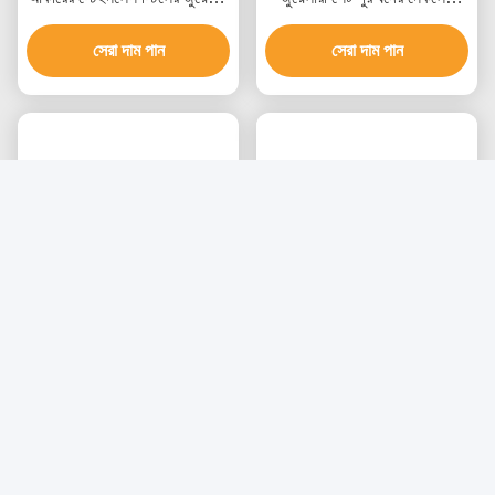
সেট, একাধিক সারফেস ফিনিশ এবং
কানের দুল এবং রিং সেট
বিভিন্ন ধাতব বিকল্প সহ
সেরা দাম পান
সেরা দাম পান
পুরুষদের জন্য ট্রেন্ডি স্টেইনলেস
কাস্টমাইজড স্টেইনলেস স্টীল চেইন
স্টিলের গয়নার সেট - এনগেজমেন্ট রিং
ব্রেসলেট জুয়েলারী পুরুষদের কার্বন
এবং ব্রেসলেট কাস্টম প্যাকেজিং সহ
ফাইবার ব্রেসলেট
সেরা দাম পান
সেরা দাম পান