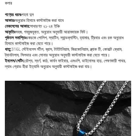
কলার
পণ্যের ধরনঃ
গহনা দুল
আকারঃ
অনুরোধ হিসাবে কাস্টমাইজ করা যাবে
নেকলেসের আকার:
সাধারণত ২১-২৪ ইঞ্চি
আকৃতিঃ
সহজ, গম্বুজযুক্ত, অনুরোধ অনুযায়ী আরামদায়ক ফিট।
পৃষ্ঠতল সমাপ্তিঃ
চকচকে পোলিশ, স্যাটিন, স্যান্ডব্লাস্টিং, হ্যামার, ট্রিবার এবং রক অনুরোধ
হিসাবে কাস্টমাইজ করা যেতে পারে।
ধাতু:
316L স্টেইনলেস স্টীল, ব্রাস, টাইটানিয়াম, জিরকোনিয়াম, ব্ল্যাক টি, কোবাল্ট ক্রোম,
ট্যানটালাম, সিলভার এবং সোনার অনুরোধ অনুযায়ী কাস্টমাইজ করা যেতে পারে।
ইনলেস/সেটিং:
রৌপ্য, স্বর্ণ, কাঠ, কার্বন ফাইবার, এমওপি, ডাইনোসর হাড়, পেষণকারী পাথর,
ল্যাব গ্রোড হীরা ইত্যাদি অনুরোধ অনুযায়ী কাস্টমাইজ করা যায়।