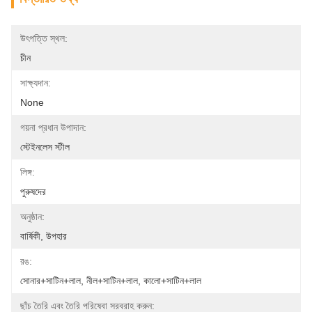
উৎপত্তি স্থল:
চীন
সাক্ষ্যদান:
None
গয়না প্রধান উপাদান:
স্টেইনলেস স্টীল
লিঙ্গ:
পুরুষদের
অনুষ্ঠান:
বার্ষিকী, উপহার
রঙ:
সোনার+সাটিন+লাল, নীল+সাটিন+লাল, কালো+সাটিন+লাল
ছাঁচ তৈরি এবং তৈরি পরিষেবা সরবরাহ করুন: