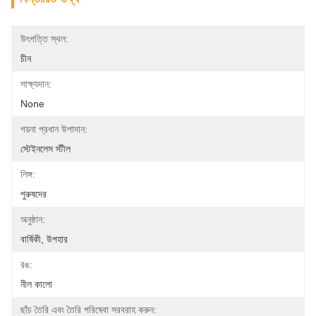
উৎপত্তি স্থল:
চীন
সাক্ষ্যদান:
None
গয়না প্রধান উপাদান:
স্টেইনলেস স্টীল
লিঙ্গ:
পুরুষদের
অনুষ্ঠান:
বার্ষিকী, উপহার
রঙ:
নীল কালো
ছাঁচ তৈরি এবং তৈরি পরিষেবা সরবরাহ করুন: