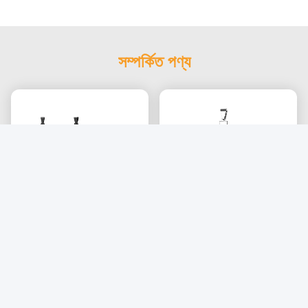
সম্পর্কিত পণ্য
পুরুষদের জন্য কাস্টমাইজযোগ্য
লেদার অনিক্স স্টোন স্টেইনলেস স্টীল
আকারের স্টেইনলেস স্টিলের জুয়েলারি
জুয়েলারী সেট পুরুষদের নেকলেস
সেট, একাধিক সারফেস ফিনিশ এবং
কানের দুল এবং রিং সেট
বিভিন্ন ধাতব বিকল্প সহ
সেরা দাম পান
সেরা দাম পান