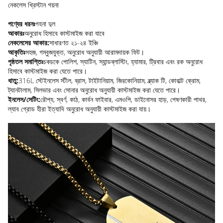
নেকলেস খ্রিস্টান গয়না
পণ্যের ধরনঃ
গহনা দুল
আকারঃ
অনুরোধ হিসাবে কাস্টমাইজ করা যাবে
নেকলেসের আকার:
সাধারণত ২১-২৪ ইঞ্চি
আকৃতিঃ
সহজ, গম্বুজযুক্ত, অনুরোধ অনুযায়ী আরামদায়ক ফিট।
পৃষ্ঠতল সমাপ্তিঃ
চকচকে পোলিশ, স্যাটিন, স্যান্ডব্লাস্টিং, হ্যামার, ট্রিবার এবং রক অনুরোধ
হিসাবে কাস্টমাইজ করা যেতে পারে।
ধাতু:
316L স্টেইনলেস স্টীল, ব্রাস, টাইটানিয়াম, জিরকোনিয়াম, ব্ল্যাক টি, কোবাল্ট ক্রোম,
ট্যানটালাম, সিলভার এবং সোনার অনুরোধ অনুযায়ী কাস্টমাইজ করা যেতে পারে।
ইনলেস/সেটিং:
রৌপ্য, স্বর্ণ, কাঠ, কার্বন ফাইবার, এমওপি, ডাইনোসর হাড়, পেষণকারী পাথর,
ল্যাব গ্রোড হীরা ইত্যাদি অনুরোধ অনুযায়ী কাস্টমাইজ করা যায়।