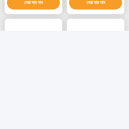
বিভিন্ন ধাতব বিকল্প সহ
সেরা দাম পান
সেরা দাম পান
পুরুষদের জন্য ট্রেন্ডি স্টেইনলেস
কাস্টমাইজড স্টেইনলেস স্টীল চেইন
স্টিলের গয়নার সেট - এনগেজমেন্ট রিং
ব্রেসলেট জুয়েলারী পুরুষদের কার্বন
এবং ব্রেসলেট কাস্টম প্যাকেজিং সহ
ফাইবার ব্রেসলেট
সেরা দাম পান
সেরা দাম পান