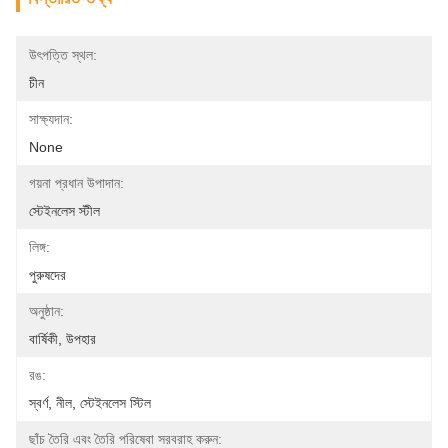
উৎপত্তি স্থল:
চীন
সাক্ষ্যদান:
None
গয়না প্রধান উপাদান:
স্টেইনলেস স্টীল
লিঙ্গ:
পুরুষদের
অনুষ্ঠান:
বার্ষিকী, উপহার
রঙ:
স্বর্ণ, নীল, স্টেইনলেস স্টিল
ছাঁচ তৈরি এবং তৈরি পরিষেবা সরবরাহ করুন: