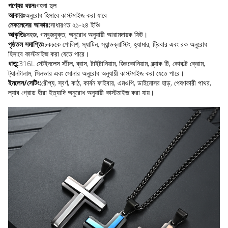
পণ্যের ধরনঃ
গহনা দুল
আকারঃ
অনুরোধ হিসাবে কাস্টমাইজ করা যাবে
নেকলেসের আকার:
সাধারণত ২১-২৪ ইঞ্চি
আকৃতিঃ
সহজ, গম্বুজযুক্ত, অনুরোধ অনুযায়ী আরামদায়ক ফিট।
পৃষ্ঠতল সমাপ্তিঃ
চকচকে পোলিশ, স্যাটিন, স্যান্ডব্লাস্টিং, হ্যামার, ট্রিবার এবং রক অনুরোধ
হিসাবে কাস্টমাইজ করা যেতে পারে।
ধাতু:
316L স্টেইনলেস স্টীল, ব্রাস, টাইটানিয়াম, জিরকোনিয়াম, ব্ল্যাক টি, কোবাল্ট ক্রোম,
ট্যানটালাম, সিলভার এবং সোনার অনুরোধ অনুযায়ী কাস্টমাইজ করা যেতে পারে।
ইনলেস/সেটিং:
রৌপ্য, স্বর্ণ, কাঠ, কার্বন ফাইবার, এমওপি, ডাইনোসর হাড়, পেষণকারী পাথর,
ল্যাব গ্রোড হীরা ইত্যাদি অনুরোধ অনুযায়ী কাস্টমাইজ করা যায়।