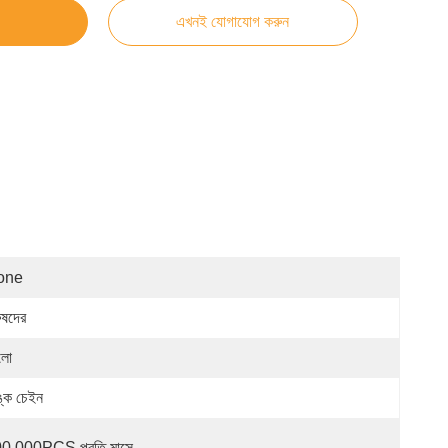
এখনই যোগাযোগ করুন
one
ুষদের
লো
ঙ্ক চেইন
0,000PCS প্রতি মাসে