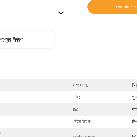
সেরা দাম পান
পণ্যের বিবরণ
সাক্ষ্যদান:
N
লিঙ্গ:
পুর
রঙ:
কা
চেইন টাইপ:
লি
, 
যোগানের ক্ষমতা:
50