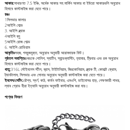
আকার:
সাধারণত 7.5 ইঞ্চি, অর্ধেক আকার সহ মার্কিন আকার বা ইউরো আকারগুলি অনুরোধ
হিসাবে কাস্টমাইজ করা যেতে পারে।
রঙঃ
1সিলভার কালার
2আইপি গোল্ড
3. আইপি ব্ল্যাক
4আইপি ব্লু
5আইপি রোজ গোল্ড
6. আইপি রোডিয়াম
আকৃতিঃ
সহজ, গম্বুজযুক্ত, অনুরোধ অনুযায়ী আরামদায়ক ফিট।
পৃষ্ঠতল সমাপ্তিঃ
চকচকে পোলিশ, স্যাটিন, স্যান্ডব্লাস্টিং, হ্যামার, ট্রিবার এবং রক অনুরোধ
হিসাবে কাস্টমাইজ করা যেতে পারে।
ধাতু:
316L স্টেইনলেস স্টীল, ব্রাস, টাইটানিয়াম, জিরকোনিয়াম, ব্ল্যাক টি, কোবাল্ট ক্রোম,
ট্যানটালাম, সিলভার এবং সোনার অনুরোধ অনুযায়ী কাস্টমাইজ করা যেতে পারে।
ইনলেস/সেটিং:
রৌপ্য, স্বর্ণ, কাঠ, কার্বন ফাইবার, এমওপি, ডাইনোসর হাড়, পেষণকারী পাথর,
ল্যাব গ্রোড হীরা ইত্যাদি অনুরোধ অনুযায়ী কাস্টমাইজ করা যায়।
পণ্যের বিবরণ