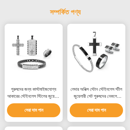
সম্পর্কিত পণ্য
পুরুষদের জন্য কাস্টমাইজযোগ্য
লেদার অনিক্স স্টোন স্টেইনলেস স্টীল
আকারের স্টেইনলেস স্টিলের জুয়েলারি
জুয়েলারী সেট পুরুষদের নেকলেস
সেট, একাধিক সারফেস ফিনিশ এবং
কানের দুল এবং রিং সেট
বিভিন্ন ধাতব বিকল্প সহ
সেরা দাম পান
সেরা দাম পান