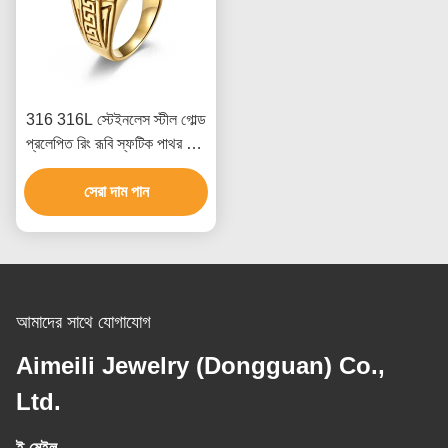
316 316L স্টেইনলেস স্টীল গোল্ড
প্রলেপিত রিং রূবি স্ফটিক পাথর সঙ্গে
পুরুষদের জন্য গয়না
সেরা দাম পান
আমাদের সাথে যোগাযোগ
Aimeili Jewelry (Dongguan) Co.,
Ltd.
ই-মেইল