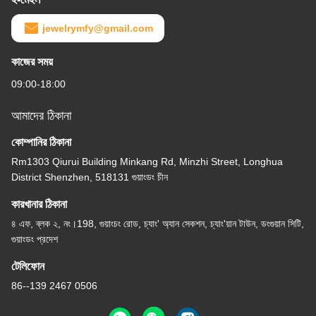
jewelrymfy@gmail.com
কাজের সময়
09:00-18:00
আমাদের ঠিকানা
কোম্পানির ঠিকানা
Rm1303 Qiurui Building Minkang Rd, Minzhi Street, Longhua
District Shenzhen, 518131 গুয়াংডং চীন
কারখানার ঠিকানা
৪ এফ, ব্লক ২, নং।198, গুয়াংচং রোড, চ্যাং' অ্যান সেকশন, চ্যাং'য়ান টাউন, ডংগুয়ান সিটি,
গুয়াংডং প্রদেশ
টেলিফোন
86--139 2467 0506