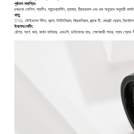
পৃষ্ঠতল সমাপ্তিঃ
চকচকে পোলিশ, স্যাটিন, স্যান্ডব্লাস্টিং, হ্যামার, ট্রিবারকস এবং রক অনুরোধ অনুযায়ী কা
ধাতু:
316L স্টেইনলেস স্টিল, ব্রাস, টাইটানিয়াম, জিরকনিয়াম, ব্ল্যাক টি, কোবাল্ট ক্রোম, ট্যা
ইনলেস/সেটিং:
রৌপ্য, স্বর্ণ, কাঠ, কার্বন ফাইবার, এমওপি, ডাইনোসর হাড়, পেষণকারী পাথর, ল্যাব গ্রোড 