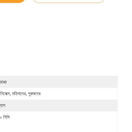
one
িসেক্স, মহিলাদের, পুরুষদের
্যাস
০ পিসি