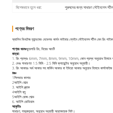
বিশেষভাবে তুলে ধরা:
পুরুষদের জন্য সাধারণ স্টেইনলেস স্টীল
পণ্যের বিবরণ
অ্যালিন ভিনটেজ হ্যান্ডমেড বেভেলড কার্বন ফাইবার প্লেইন স্টেইনলেস স্টীল মেন রিং পাইক
পণ্যের ধরনঃ
জুয়েলারি রিং, বিয়ের আংটি
মাত্রা:
1. রিং প্রস্থঃ 6mm, 7mm, 8mm, 9mm, 10mm, কোন প্রস্থ অনুরোধ হিসাবে কাস
2. বেধঃ সাধারণত 1.5 মিমি - 2.5 মিমি ক্লায়েন্টের অনুরোধ অনুযায়ী।
3. রিং আকারঃ অর্ধ আকার সহ মার্কিন আকার বা ইউরো আকার অনুরোধ হিসাবে কাস্টমাইজ
রঙঃ
1সিলভার কালার
2আইপি গোল্ড
3. আইপি ব্ল্যাক
4আইপি ব্লু
5আইপি রোজ গোল্ড
6. আইপি রোডিয়াম
আকৃতিঃ
সাধারণ, গম্বুজযুক্ত, অনুরোধ অনুযায়ী আরামদায়ক ফিট।