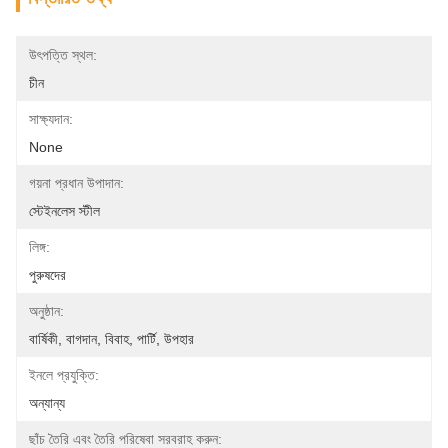
উৎপত্তি স্থল:
চীন
সাক্ষ্যদান:
None
গয়না প্রধান উপাদান:
স্টেইনলেস স্টীল
লিঙ্গ:
পুরুষদের
অনুষ্ঠান:
বার্ষিকী, বাগদান, বিবাহ, পার্টি, উপহার
ইনলে প্রযুক্তি:
অন্যান্য
ছাঁচ তৈরি এবং তৈরি পরিষেবা সরবরাহ করুন: