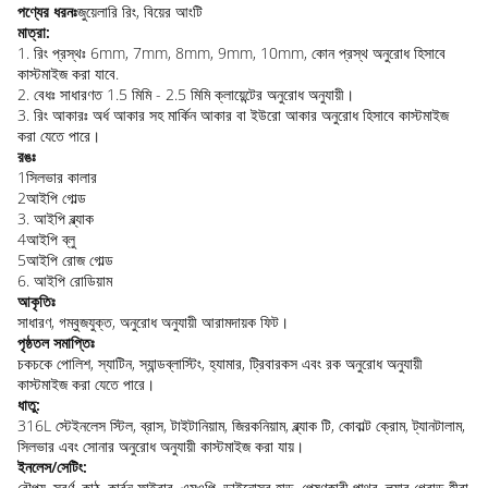
পণ্যের ধরনঃ
জুয়েলারি রিং, বিয়ের আংটি
মাত্রা:
1. রিং প্রস্থঃ 6mm, 7mm, 8mm, 9mm, 10mm, কোন প্রস্থ অনুরোধ হিসাবে
কাস্টমাইজ করা যাবে.
2. বেধঃ সাধারণত 1.5 মিমি - 2.5 মিমি ক্লায়েন্টের অনুরোধ অনুযায়ী।
3. রিং আকারঃ অর্ধ আকার সহ মার্কিন আকার বা ইউরো আকার অনুরোধ হিসাবে কাস্টমাইজ
করা যেতে পারে।
রঙঃ
1সিলভার কালার
2আইপি গোল্ড
3. আইপি ব্ল্যাক
4আইপি ব্লু
5আইপি রোজ গোল্ড
6. আইপি রোডিয়াম
আকৃতিঃ
সাধারণ, গম্বুজযুক্ত, অনুরোধ অনুযায়ী আরামদায়ক ফিট।
পৃষ্ঠতল সমাপ্তিঃ
চকচকে পোলিশ, স্যাটিন, স্যান্ডব্লাস্টিং, হ্যামার, ট্রিবারকস এবং রক অনুরোধ অনুযায়ী
কাস্টমাইজ করা যেতে পারে।
ধাতু:
316L স্টেইনলেস স্টিল, ব্রাস, টাইটানিয়াম, জিরকনিয়াম, ব্ল্যাক টি, কোবাল্ট ক্রোম, ট্যানটালাম,
সিলভার এবং সোনার অনুরোধ অনুযায়ী কাস্টমাইজ করা যায়।
ইনলেস/সেটিং:
রৌপ্য, স্বর্ণ, কাঠ, কার্বন ফাইবার, এমওপি, ডাইনোসর হাড়, পেষণকারী পাথর, ল্যাব গ্রোড হীরা