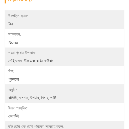
উৎপত্তি স্থল:
চীন
সাক্ষ্যদান:
None
গয়না প্রধান উপাদান:
স্টেইনলেস স্টিল এবং কার্বন ফাইবার
লিঙ্গ:
পুরুষদের
অনুষ্ঠান:
বার্ষিকী, বাগদান, উপহার, বিবাহ, পার্টি
ইনলে প্রযুক্তি:
কোনটিই
ছাঁচ তৈরি এবং তৈরি পরিষেবা সরবরাহ করুন: