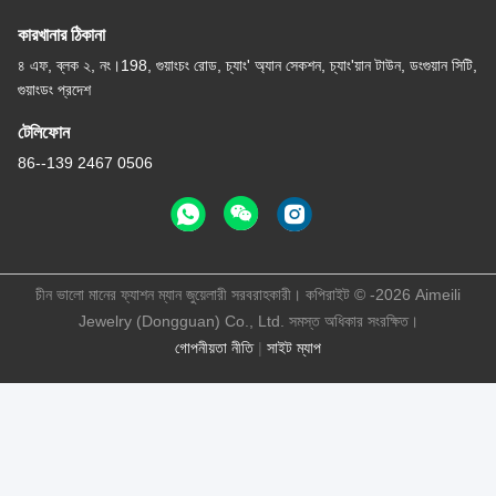
কারখানার ঠিকানা
৪ এফ, ব্লক ২, নং।198, গুয়াংচং রোড, চ্যাং' অ্যান সেকশন, চ্যাং'য়ান টাউন, ডংগুয়ান সিটি,
গুয়াংডং প্রদেশ
টেলিফোন
86--139 2467 0506
চীন ভালো মানের ফ্যাশন ম্যান জুয়েলারী সরবরাহকারী। কপিরাইট © -2026 Aimeili
Jewelry (Dongguan) Co., Ltd. সমস্ত অধিকার সংরক্ষিত।
গোপনীয়তা নীতি
|
সাইট ম্যাপ