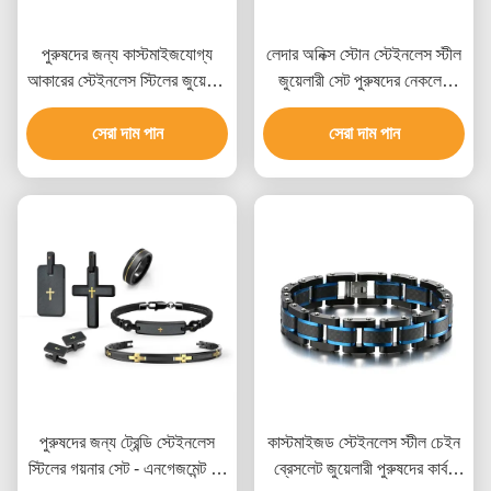
পুরুষদের জন্য কাস্টমাইজযোগ্য
লেদার অনিক্স স্টোন স্টেইনলেস স্টীল
আকারের স্টেইনলেস স্টিলের জুয়েলারি
জুয়েলারী সেট পুরুষদের নেকলেস
সেট, একাধিক সারফেস ফিনিশ এবং
কানের দুল এবং রিং সেট
বিভিন্ন ধাতব বিকল্প সহ
সেরা দাম পান
সেরা দাম পান
পুরুষদের জন্য ট্রেন্ডি স্টেইনলেস
কাস্টমাইজড স্টেইনলেস স্টীল চেইন
স্টিলের গয়নার সেট - এনগেজমেন্ট রিং
ব্রেসলেট জুয়েলারী পুরুষদের কার্বন