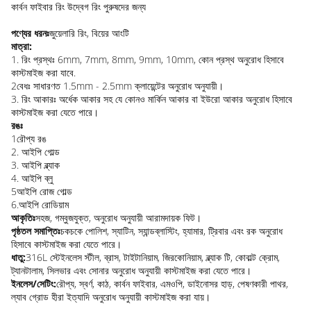
কার্বন ফাইবার রিং উদ্বেগ রিং পুরুষদের জন্য
পণ্যের ধরনঃ
জুয়েলারি রিং, বিয়ের আংটি
মাত্রা:
1. রিং প্রস্থঃ 6mm, 7mm, 8mm, 9mm, 10mm, কোন প্রস্থ অনুরোধ হিসাবে
কাস্টমাইজ করা যাবে.
2বেধঃ সাধারণত 1.5mm - 2.5mm ক্লায়েন্টের অনুরোধ অনুযায়ী।
3. রিং আকারঃ অর্ধেক আকার সহ যে কোনও মার্কিন আকার বা ইউরো আকার অনুরোধ হিসাবে
কাস্টমাইজ করা যেতে পারে।
রঙঃ
1রৌপ্য রঙ
2. আইপি গোল্ড
3. আইপি ব্ল্যাক
4. আইপি ব্লু
5আইপি রোজ গোল্ড
6.আইপি রোডিয়াম
আকৃতিঃ
সহজ, গম্বুজযুক্ত, অনুরোধ অনুযায়ী আরামদায়ক ফিট।
পৃষ্ঠতল সমাপ্তিঃ
চকচকে পোলিশ, স্যাটিন, স্যান্ডব্লাস্টিং, হ্যামার, ট্রিবার এবং রক অনুরোধ
হিসাবে কাস্টমাইজ করা যেতে পারে।
ধাতু:
316L স্টেইনলেস স্টীল, ব্রাস, টাইটানিয়াম, জিরকোনিয়াম, ব্ল্যাক টি, কোবাল্ট ক্রোম,
ট্যানটালাম, সিলভার এবং সোনার অনুরোধ অনুযায়ী কাস্টমাইজ করা যেতে পারে।
ইনলেস/সেটিং:
রৌপ্য, স্বর্ণ, কাঠ, কার্বন ফাইবার, এমওপি, ডাইনোসর হাড়, পেষণকারী পাথর,
ল্যাব গ্রোড হীরা ইত্যাদি অনুরোধ অনুযায়ী কাস্টমাইজ করা যায়।