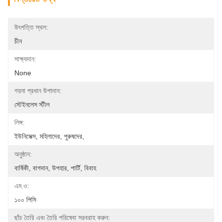
উৎপত্তি স্থল:
চীন
সাক্ষ্যদান:
None
গয়না প্রধান উপাদান:
স্টেইনলেস স্টীল
লিঙ্গ:
ইউনিসেক্স, মহিলাদের, পুরুষদের,
অনুষ্ঠান:
বার্ষিকী, বাগদান, উপহার, পার্টি, বিবাহ
এম.ও:
১০০ পিসি
ছাঁচ তৈরি এবং তৈরি পরিষেবা সরবরাহ করুন: