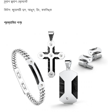
স্ন্যাপ ক্ল্যাশ ব্রেসলেট
কিটস: জুয়েলারী দুল, আঙুল, রিং, কফলিঙ্ক
প্রস্তাবিত পণ্য