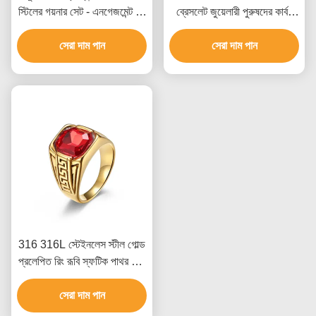
স্টিলের গয়নার সেট - এনগেজমেন্ট রিং
ব্রেসলেট জুয়েলারী পুরুষদের কার্বন
এবং ব্রেসলেট কাস্টম প্যাকেজিং সহ
ফাইবার ব্রেসলেট
সেরা দাম পান
সেরা দাম পান
316 316L স্টেইনলেস স্টীল গোল্ড
প্রলেপিত রিং রূবি স্ফটিক পাথর সঙ্গে
পুরুষদের জন্য গয়না
সেরা দাম পান