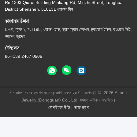
Rm1303 Qiurui Building Minkang Rd, Minzhi Street, Longhua
District Shenzhen, 518131 গুয়াংডং চীন
কারখানার ঠিকানা
৪ এফ, ব্লক ২, নং।198, গুয়াংচং রোড, চ্যাং' অ্যান সেকশন, চ্যাং'য়ান টাউন, ডংগুয়ান সিটি,
গুয়াংডং প্রদেশ
টেলিফোন
86--139 2467 0506
চীন ভালো মানের ফ্যাশন ম্যান জুয়েলারী সরবরাহকারী। কপিরাইট © -2026 Aimeili
Jewelry (Dongguan) Co., Ltd. সমস্ত অধিকার সংরক্ষিত।
গোপনীয়তা নীতি
|
সাইট ম্যাপ