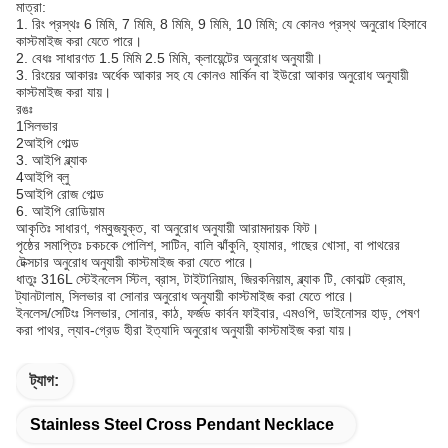
মাত্রা:
1. রিং প্রস্থঃ 6 মিমি, 7 মিমি, 8 মিমি, 9 মিমি, 10 মিমি; যে কোনও প্রস্থ অনুরোধ হিসাবে
কাস্টমাইজ করা যেতে পারে।
2. বেধঃ সাধারণত 1.5 মিমি 2.5 মিমি, ক্লায়েন্টের অনুরোধ অনুযায়ী।
3. রিংয়ের আকারঃ অর্ধেক আকার সহ যে কোনও মার্কিন বা ইউরো আকার অনুরোধ অনুযায়ী
কাস্টমাইজ করা যায়।
রঙঃ
1সিলভার
2আইপি গোল্ড
3. আইপি ব্ল্যাক
4আইপি ব্লু
5আইপি রোজ গোল্ড
6. আইপি রোডিয়াম
আকৃতিঃ সাধারণ, গম্বুজযুক্ত, বা অনুরোধ অনুযায়ী আরামদায়ক ফিট।
পৃষ্ঠের সমাপ্তিঃ চকচকে পোলিশ, সাটিন, বালি ঝাঁকুনি, হ্যামার, গাছের খোসা, বা পাথরের
টেক্সচার অনুরোধ অনুযায়ী কাস্টমাইজ করা যেতে পারে।
ধাতুঃ 316L স্টেইনলেস স্টিল, ব্রাস, টাইটানিয়াম, জিরকনিয়াম, ব্ল্যাক টি, কোবাল্ট ক্রোম,
ট্যানটালাম, সিলভার বা সোনার অনুরোধ অনুযায়ী কাস্টমাইজ করা যেতে পারে।
ইনলেস/সেটিংঃ সিলভার, সোনার, কাঠ, ফর্জড কার্বন ফাইবার, এমওপি, ডাইনোসর হাড়, পেষণ
করা পাথর, ল্যাব-গ্রেড হীরা ইত্যাদি অনুরোধ অনুযায়ী কাস্টমাইজ করা যায়।
ট্যাগ:
Stainless Steel Cross Pendant Necklace