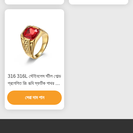
316 316L স্টেইনলেস স্টীল গোল্ড
প্রলেপিত রিং রূবি স্ফটিক পাথর সঙ্গে
পুরুষদের জন্য গয়না
সেরা দাম পান