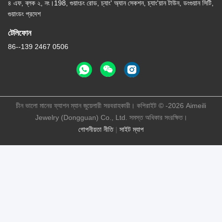
৪ এফ, ব্লক ২, নং।198, গুয়াংচং রোড, চ্যাং' অ্যান সেকশন, চ্যাং'য়ান টাউন, ডংগুয়ান সিটি,
গুয়াংডং প্রদেশ
টেলিফোন
86--139 2467 0506
চীন ভালো মানের ফ্যাশন ম্যান জুয়েলারী সরবরাহকারী। কপিরাইট © -2026 Aimeili
Jewelry (Dongguan) Co., Ltd. সমস্ত অধিকার সংরক্ষিত।
গোপনীয়তা নীতি
|
সাইট ম্যাপ