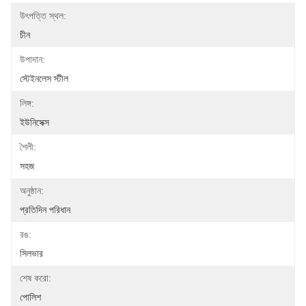
উৎপত্তি স্থল:
চীন
উপাদান:
স্টেইনলেস স্টীল
লিঙ্গ:
ইউনিসেক্স
শৈলী:
সহজ
অনুষ্ঠান:
প্রতিদিন পরিধান
রঙ:
সিলভার
শেষ করো:
পোলিশ