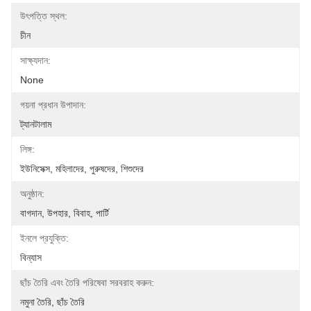
উৎপত্তি স্থল:
চীন
সাক্ষ্যদান:
None
গয়না প্রধান উপাদান:
ট্যানটালাম
লিঙ্গ:
ইউনিসেক্স, মহিলাদের, পুরুষদের, শিশুদের
অনুষ্ঠান:
বাগদান, উপহার, বিবাহ, পার্টি
ইনলে প্রযুক্তি:
বিন্যাস
ছাঁচ তৈরি এবং তৈরি পরিষেবা সরবরাহ করুন:
নমুনা তৈরি, ছাঁচ তৈরি