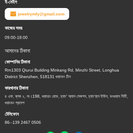
ই-মেইল
jewelrymfy@gmail.com
কাজের সময়
09:00-18:00
আমাদের ঠিকানা
কোম্পানির ঠিকানা
Rm1303 Qiurui Building Minkang Rd, Minzhi Street, Longhua
District Shenzhen, 518131 গুয়াংডং চীন
কারখানার ঠিকানা
৪ এফ, ব্লক ২, নং।198, গুয়াংচং রোড, চ্যাং' অ্যান সেকশন, চ্যাং'য়ান টাউন, ডংগুয়ান সিটি,
গুয়াংডং প্রদেশ
টেলিফোন
86--139 2467 0506