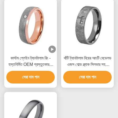
কাস্টম প্লেইন ট্যানটালাম রিং -
খাঁটি ট্যানটালাম বিয়ের আংটি বেভেলড
হস্তনির্মিত OEM প্রস্তুতকারক|
এজস গোল্ড ব্ল্যাক সিলভার সহজ
আইমেইলি জুয়েলারি ফ্যাক্টরি
বিয়ের আংটি
সেরা দাম পান
সেরা দাম পান