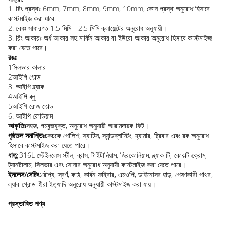
1. রিং প্রস্থঃ 6mm, 7mm, 8mm, 9mm, 10mm, কোন প্রস্থ অনুরোধ হিসাবে
কাস্টমাইজ করা যাবে.
2. বেধঃ সাধারণত 1.5 মিমি - 2.5 মিমি ক্লায়েন্টের অনুরোধ অনুযায়ী।
3. রিং আকারঃ অর্ধ আকার সহ মার্কিন আকার বা ইউরো আকার অনুরোধ হিসাবে কাস্টমাইজ
করা যেতে পারে।
রঙঃ
1সিলভার কালার
2আইপি গোল্ড
3. আইপি ব্ল্যাক
4আইপি ব্লু
5আইপি রোজ গোল্ড
6. আইপি রোডিয়াম
আকৃতিঃ
সহজ, গম্বুজযুক্ত, অনুরোধ অনুযায়ী আরামদায়ক ফিট।
পৃষ্ঠতল সমাপ্তিঃ
চকচকে পোলিশ, স্যাটিন, স্যান্ডব্লাস্টিং, হ্যামার, ট্রিবার এবং রক অনুরোধ
হিসাবে কাস্টমাইজ করা যেতে পারে।
ধাতু:
316L স্টেইনলেস স্টীল, ব্রাস, টাইটানিয়াম, জিরকোনিয়াম, ব্ল্যাক টি, কোবাল্ট ক্রোম,
ট্যানটালাম, সিলভার এবং সোনার অনুরোধ অনুযায়ী কাস্টমাইজ করা যেতে পারে।
ইনলেস/সেটিং:
রৌপ্য, স্বর্ণ, কাঠ, কার্বন ফাইবার, এমওপি, ডাইনোসর হাড়, পেষণকারী পাথর,
ল্যাব গ্রোড হীরা ইত্যাদি অনুরোধ অনুযায়ী কাস্টমাইজ করা যায়।
প্রস্তাবিত পণ্য