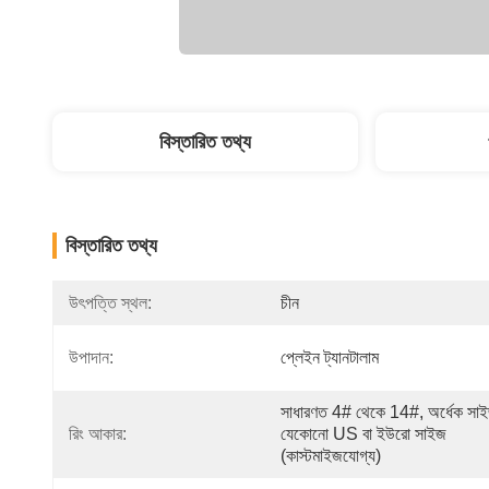
বিস্তারিত তথ্য
বিস্তারিত তথ্য
উৎপত্তি স্থল:
চীন
উপাদান:
প্লেইন ট্যানটালাম
সাধারণত 4# থেকে 14#, অর্ধেক সাই
রিং আকার:
যেকোনো US বা ইউরো সাইজ 
(কাস্টমাইজযোগ্য)