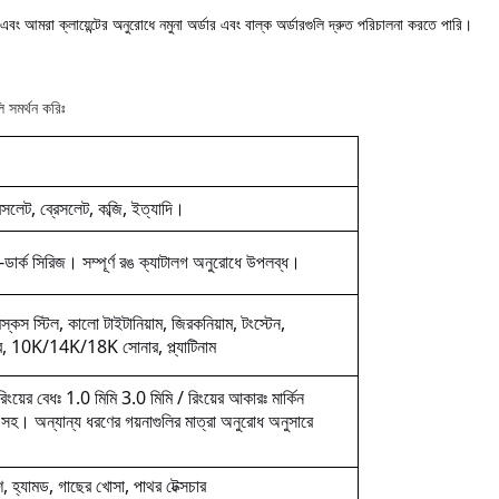
 এবং আমরা ক্লায়েন্টের অনুরোধে নমুনা অর্ডার এবং বাল্ক অর্ডারগুলি দ্রুত পরিচালনা করতে পারি।
ি সমর্থন করিঃ
েসলেট, ব্রেসলেট, কব্জি, ইত্যাদি।
্য-ডার্ক সিরিজ। সম্পূর্ণ রঙ ক্যাটালগ অনুরোধে উপলব্ধ।
েস্কস স্টিল, কালো টাইটানিয়াম, জিরকনিয়াম, টংস্টেন,
িলভার, 10K/14K/18K সোনার, প্ল্যাটিনাম
রিংয়ের বেধঃ 1.0 মিমি 3.0 মিমি / রিংয়ের আকারঃ মার্কিন
 সহ। অন্যান্য ধরণের গয়নাগুলির মাত্রা অনুরোধ অনুসারে
লিশ, হ্যামড, গাছের খোসা, পাথর টেক্সচার