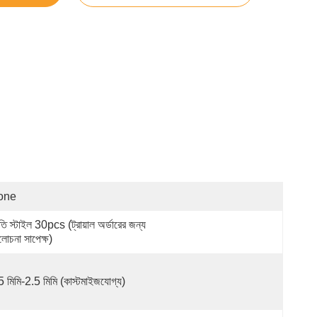
one
তি স্টাইল 30pcs (ট্রায়াল অর্ডারের জন্য 
োচনা সাপেক্ষ)
5 মিমি-2.5 মিমি (কাস্টমাইজযোগ্য)