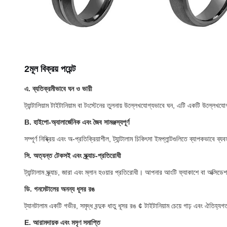
2মূল বিক্রয় পয়েন্ট
এ. ব্যতিক্রমীভাবে ঘন ও ভারী
ট্যান্টালিয়াম টাইটানিয়াম বা টংস্টেনের তুলনায় উল্লেখযোগ্যভাবে ঘন, এটি একটি উল্লেখ
B. হাইপো-অ্যালার্জেনিক এবং জৈব সামঞ্জস্যপূর্ণ
সম্পূর্ণ নিষ্ক্রিয় এবং অ-প্রতিক্রিয়াশীল, ট্যান্টালাম চিকিৎসা ইমপ্লান্টগুলিতে ব্যাপ
সি. অত্যন্ত টেকসই এবং স্ক্র্যাচ-প্রতিরোধী
ট্যান্টালাম স্ক্র্যাচ, জারা এবং ম্লান হওয়ার প্রতিরোধী। আপনার আংটি ফ্যাকাশে বা অক্সিড
ডি. গনমেটালের অনন্য ধূসর রঙ
ট্যানটালাম একটি গভীর, সমৃদ্ধ বন্দুক ধাতু ধূসর রঙ ¢ টাইটানিয়াম চেয়ে গাঢ় এবং ঐতিহ্
E. আরামদায়ক এবং মসৃণ সমাপ্তি