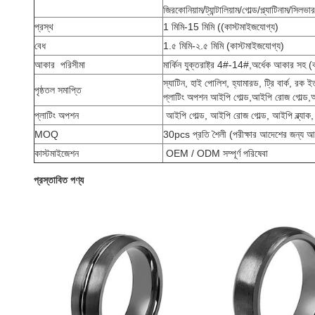
জিরকোনিয়াম/ট্যান্টালিয়াম/গোল্ড/প্ল্যাটিনাম/সিলভার
প্রস্থ
1 মিমি-15 মিমি ((কাস্টমাইজযোগ্য)
বেধ
1.৫ মিমি-২.৫ মিমি (কাস্টমাইজযোগ্য)
আকার
পরিসীমা
মার্কিন যুক্তরাষ্ট্র 4#-14#,অর্ধেক আকার সহ (
স্যাটিন, হাই পোলিশ, হ্যামারড, ট্রি বার্ক, রক ই
পৃষ্ঠতল সমাপ্তি
প্লাটিং অপশন আইপি গোল্ড,আইপি রোজ গোল্ড,আই
প্লাটিং অপশন
আইপি গোল্ড, আইপি রোজ গোল্ড, আইপি ব্ল্যাক,
MOQ
30pcs প্রতি শৈলী (পরীক্ষার আদেশের জন্য 
কাস্টমাইজেশন
OEM / ODM সম্পূর্ণ পরিষেবা
প্রস্তাবিত পণ্য