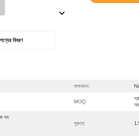
পণ্যের বিবরণ
সাক্ষ্যদান:
N
প্র
MOQ:
আল
জ সহ 
পুরুত্ব:
1.