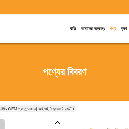
বাড়ি
আমাদের সম্বন্ধে
পণ্য
ব্লগ
পণ্যের বিবরণ
তনির্মিত OEM প্রস্তুতকারক| আইমেইলি জুয়েলারি ফ্যাক্টরি