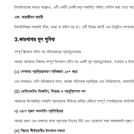
ট্যানটালামের ঘনত্ব সত্ত্বেও, এটি একটি রেশমী মসৃণ সমাপ্তি পর্যন্ত পোলিশ করা যেত
এফ. সারাজীবন স্থায়ী
ট্যানটালিয়াম সহজেই বাঁকা, ভাঙা বা ফাটল হয় না। এটি বিয়ের আংটি এবং দৈনন্দিন পোশাক
3.
কারখানার মূল সুবিধা
সম্পূর্ণ উত্পাদন লাইন সহ সত্যিকারের প্রস্তুতকারক
আমরা আমাদের নিজস্ব সম্পূর্ণ উৎপাদন লাইন সহ একটি মূল প্রস্তুতকারক, গবেষণা ও উন্নয়ন 
(১) পেশাদার প্রক্রিয়াকরণ অভিজ্ঞতা ১৫+ বছর
এক দশকেরও বেশি অভিজ্ঞতার সাথে, আমরা পরিপক্ক প্রক্রিয়া এবং নির্ভরযোগ্য, ধারাবা
(2) ডেডিকেটেড ডিজাইন, বিক্রয় ও প্রযুক্তিগত দল
আমাদের বিশেষায়িত দলগুলি গ্রাহকদের বিভিন্ন চাহিদা মেটাতে সম্পূর্ণ স্পেকট্রামের কাস্ট
৩) ২৪/৭ দ্রুত অনলাইন প্রতিক্রিয়া
আমরা দ্রুত এবং দক্ষতার সাথে প্রশ্নের উত্তর দিই এবং যেকোনো সময় সমস্যাগুলি দ্রুত
(৪) শিল্পের শীর্ষস্থানীয় উৎপাদন দক্ষতা