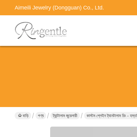
Aimeili Jewelry (Dongguan) Co., Ltd.
বাড়ি
পণ্য
ট্যান্টালাম জুয়েলারী
কাস্টম প্লেইন ট্যানটালাম রিং - হস্