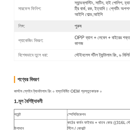
স্যান্ডব্লাস্টিং, সাটিন, হাই পোলিশ, হ্যা
সারফেস ফিনিশ:
ট্রি বার্ক, রক, ইত্যাদি। প্লেটিং অপশন
আইপি গোল্ড,আইপি 
লিঙ্গ:
পুরুষ
OPP ব্যাগ + লেবেল + বাইরের শক্ত
প্যাকেজিং বিবরণ:
কাগজ
বিশেষভাবে তুলে ধরা:
স্টেইনলেস স্টীল ট্যান্টালাম রিং
, 
৬ মিলিমি
পণ্যের বিবরণ
কাস্টম প্লেইন ট্যানটালাম রিং ০ হস্তনির্মিত OEM প্রস্তুতকারক ০
1.
মূল বৈশিষ্ট্যাবলী
পয়েন্ট
স্পেসিফিকেশন
কাঠের কার্বন ফাইবার + ধাতব কোর ((316L স্টেইন
উপাদান
স্টিল / কোবাল্ট