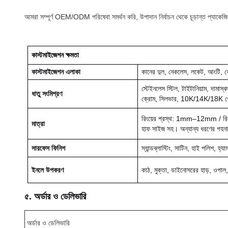
আমরা সম্পূর্ণ OEM/ODM পরিষেবা সমর্থন করি, উপাদান নির্বাচন থেকে চূড়ান্ত প্যাকেজিং 
কাস্টমাইজেশন ক্ষমতা
কাস্টমাইজেশন এলাকা
কানের দুল, নেকলেস, লকেট, আংটি, ব্
স্টেইনলেস স্টিল, টাইটানিয়াম, দামাস্কাস
ধাতু সংমিশ্রণ
ক্রোম, সিলভার, 10K/14K/18K গোল্ড
রিংয়ের প্রস্থ: 1mm–12mm / র
মাত্রা
হাফ সাইজ সহ। অন্যান্য ধরণের গহনার
সারফেস ফিনিশ
স্যান্ডব্লাস্টিং, সাটিন, হাই পলিশ, হ্যামা
ইনলে উপকরণ
কাঠ, মুক্তা, ডাইনোসরের হাড়, ওপাল,
৫. অর্ডার ও ডেলিভারি
অর্ডার ও ডেলিভারি