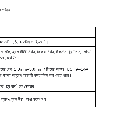
পর্যন্ত:
রেসলেট, চুড়ি, কাফলিঙ্কস ইত্যাদি।
 স্টিল, ব্ল্যাক টাইটানিয়াম, জিরকোনিয়াম, টাংস্টেন, ট্যান্টালাম, কোবাল্ট
, প্ল্যাটিনাম
িংয়ের বেধ: 1.0mm–3.0mm / রিংয়ের আকার: US 4#–14#
 মাত্রা অনুরোধ অনুযায়ী কাস্টমাইজ করা যেতে পারে।
র্ড, ট্রি বার্ক, রক টেক্সচার
 ল্যাব-গ্রোন হীরা, ভাঙা রত্নপাথর