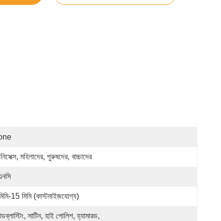
one
িসেক্স, মহিলাদের, পুরুষদের, বাচ্চাদের
এনসি
মিমি-15 মিমি (কাস্টমাইজযোগ্য)
ান্ডব্লাস্টিং, সাটিন, হাই পোলিশ, হ্যামারড, 