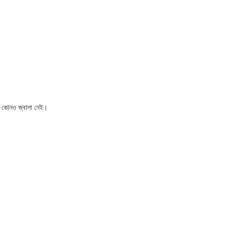
েই, কোনও জ্বালা নেই।