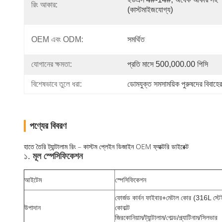
রিং আকার:
(কাস্টমাইজযোগ্য)
OEM এবং ODM:
সমর্থিত
যোগানের ক্ষমতা:
প্রতি মাসে 500,000.00 পিসি
বিশেষভাবে তুলে ধরা:
ডোমযুক্ত সমসাময়িক পুরুষদের বিবাহের
পণ্যের বিবরণ
হাতে তৈরি ট্যান্টালাম রিং – কাস্টম প্লেইন ডিজাইন OEM ফ্যাক্টরি ডাইরেক্ট
১.
মূল স্পেসিফিকেশন
আইটেম
স্পেসিফিকেশন
ফোর্জড কার্বন ফাইবার+মেটাল কোর (316L স্টেইনলেস
উপাদান
কোবাল্ট
জিরকোনিয়াম/ট্যান্টালাম/গোল্ড/প্ল্যাটিনাম/সিলভার