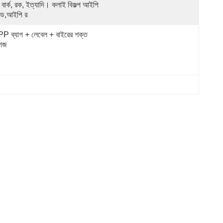
ি বার্ক, রক, ইত্যাদি। কলাই বিকল্প আইপি 
ল্ড,আইপি র
P ব্যাগ + লেবেল + বাইরের শক্ত 
গজ