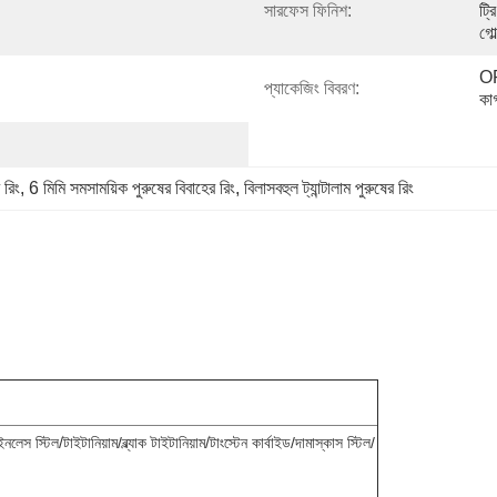
সারফেস ফিনিশ:
ট্র
গো
OP
প্যাকেজিং বিবরণ:
কা
 রিং
, 
6 মিমি সমসাময়িক পুরুষের বিবাহের রিং
, 
বিলাসবহুল ট্যান্টালাম পুরুষের রিং
 স্টিল/টাইটানিয়াম/ব্ল্যাক টাইটানিয়াম/টাংস্টেন কার্বাইড/দামাস্কাস স্টিল/