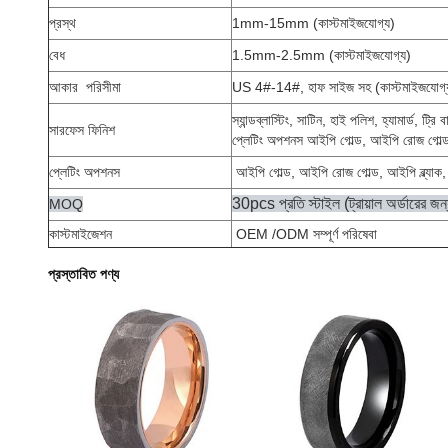
প্রস্থ
1mm-15mm (কাস্টমাইজযোগ্য)
বেধ
1.5mm-2.5mm (কাস্টমাইজযোগ্য)
আকার
পরিসীমা
US 4#-14#, হাফ সাইজ সহ (কাস্টমাইজযোগ্
স্যান্ডব্লাস্টিং, সাটিন, হাই পলিশ, হ্যামার্ড, ট্রি
সারফেস ফিনিশ
প্লেটিং অপশনস আইপি গোল্ড, আইপি রোজ গোল্ড,
প্লেটিং অপশনস
আইপি গোল্ড, আইপি রোজ গোল্ড, আইপি ব্ল্যাক,
30pcs প্রতি স্টাইল (ট্রায়াল অর্ডারের জ
MOQ
কাস্টমাইজেশন
OEM /ODM সম্পূর্ণ পরিষেবা
প্রস্তাবিত পণ্য