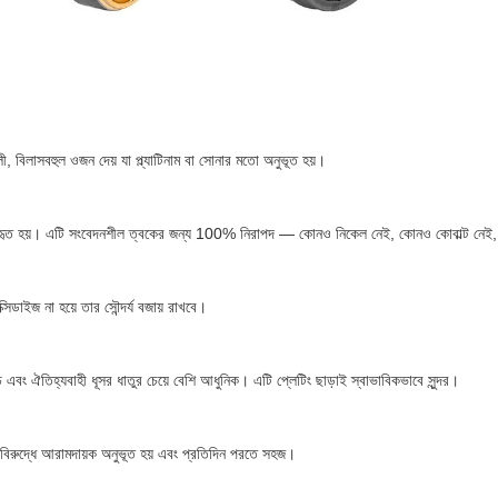
ালী, বিলাসবহুল ওজন দেয় যা প্ল্যাটিনাম বা সোনার মতো অনুভূত হয়।
যাপকভাবে ব্যবহৃত হয়। এটি সংবেদনশীল ত্বকের জন্য 100% নিরাপদ — কোনও নিকেল নেই, কোনও কোবাল্ট ন
ক্সিডাইজ না হয়ে তার সৌন্দর্য বজায় রাখবে।
় এবং ঐতিহ্যবাহী ধূসর ধাতুর চেয়ে বেশি আধুনিক। এটি প্লেটিং ছাড়াই স্বাভাবিকভাবে সুন্দর।
র বিরুদ্ধে আরামদায়ক অনুভূত হয় এবং প্রতিদিন পরতে সহজ।