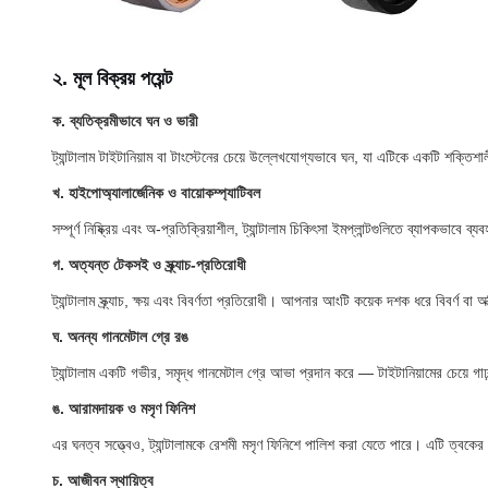
২. মূল বিক্রয় পয়েন্ট
ক. ব্যতিক্রমীভাবে ঘন ও ভারী
ট্যান্টালাম টাইটানিয়াম বা টাংস্টেনের চেয়ে উল্লেখযোগ্যভাবে ঘন, যা এটিকে একটি শক্তিশ
খ. হাইপোঅ্যালার্জেনিক ও বায়োকম্প্যাটিবল
সম্পূর্ণ নিষ্ক্রিয় এবং অ-প্রতিক্রিয়াশীল, ট্যান্টালাম চিকিৎসা ইমপ্লান্টগুলিতে ব্
গ. অত্যন্ত টেকসই ও স্ক্র্যাচ-প্রতিরোধী
ট্যান্টালাম স্ক্র্যাচ, ক্ষয় এবং বিবর্ণতা প্রতিরোধী। আপনার আংটি কয়েক দশক ধরে বিবর্ণ বা অ
ঘ. অনন্য গানমেটাল গ্রে রঙ
ট্যান্টালাম একটি গভীর, সমৃদ্ধ গানমেটাল গ্রে আভা প্রদান করে — টাইটানিয়ামের চেয়ে গাঢ
ঙ. আরামদায়ক ও মসৃণ ফিনিশ
এর ঘনত্ব সত্ত্বেও, ট্যান্টালামকে রেশমী মসৃণ ফিনিশে পালিশ করা যেতে পারে। এটি ত্বকে
চ. আজীবন স্থায়িত্ব