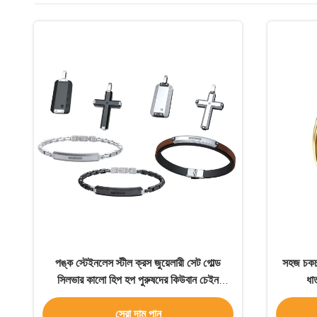
পঙ্ক স্টেইনলেস স্টীল ক্রস জুয়েলারী সেট গোল্ড
সহজ চকচক
সিলভার কালো হিপ হপ পুরুষদের কিউবান চেইন
ধা
ব্রেসলেট
সেরা দাম পান