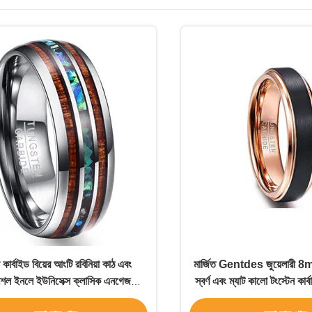
 কার্বাইড বিয়ের আংটি রবিনিয়া কাঠ এবং
মার্জিত Gentdes জুয়েলারী 8m
েল ইনলে ইউনিসেক্স ক্লাসিক এনগেজমেন্ট
স্বর্ণ এবং ম্যাট কালো টংস্টেন কার্ব
উপহার
রিং ইনলে প্রযুক্তি সেট