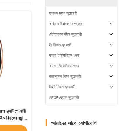
ফ্যাশন ম্যান জুয়েলারী
কার্বন ফাইবারের অলঙ্কার
স্টেইনলেস স্টীল জুয়েলারী
ট্যান্টালাম জুয়েলারী
কালো টাইটানিয়াম গহনা
কালো জিরকনিয়াম গহনা
দামাস্কাস স্টিল জুয়েলারী
টাইটানিয়াম জুয়েলারী
কোবাল্ট ক্রোম জুয়েলারী
m ফ্ল্যাট গোলাপী
াইড বিবাহের ব্যান্ড
আমাদের সাথে যোগাযোগ
িং জন্য