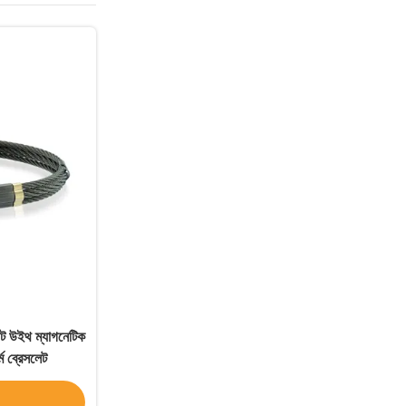
লেট উইথ ম্যাগনেটিক
্ম ব্রেসলেট