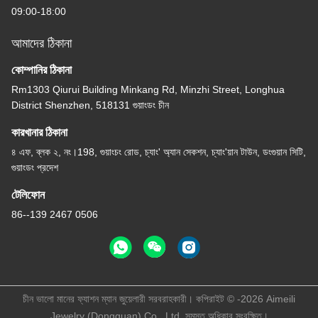
09:00-18:00
আমাদের ঠিকানা
কোম্পানির ঠিকানা
Rm1303 Qiurui Building Minkang Rd, Minzhi Street, Longhua
District Shenzhen, 518131 গুয়াংডং চীন
কারখানার ঠিকানা
৪ এফ, ব্লক ২, নং।198, গুয়াংচং রোড, চ্যাং' অ্যান সেকশন, চ্যাং'য়ান টাউন, ডংগুয়ান সিটি,
গুয়াংডং প্রদেশ
টেলিফোন
86--139 2467 0506
চীন ভালো মানের ফ্যাশন ম্যান জুয়েলারী সরবরাহকারী। কপিরাইট © -2026 Aimeili
Jewelry (Dongguan) Co., Ltd. সমস্ত অধিকার সংরক্ষিত।