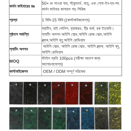
50+ রং পাওয়া যায়, স্ট্যান্ডার্ড, ধাতু, এবং গ্লো-ইন-দ্য-সহ
কার্বন ফাইবারের রঙ
কার্বন ফাইবার কালারস গাঢ় সিরিজ
প্রস্থ
1 মিমি-15 মিমি ((কাস্টমাইজযোগ্য)
স্যাটিন, হাই পোলিশ, হ্যামারড, ট্রি বার্ক, রক ইত্যাদি।
পৃষ্ঠতল সমাপ্তি
প্লাটিং অপশন আইপি গোল্ড,আইপি রোজ গোল্ড,আইপি
ব্ল্যাক,আইপি ব্লু,আইপি রোডিয়াম
আইপি গোল্ড, আইপি রোজ গোল্ড, আইপি ব্ল্যাক, আইপি ব্লু,
প্লাটিং অপশন
আইপি রোডিয়াম
স্টাইল প্রতি 100pcs (পরীক্ষা আদেশ জন্য
MOQ
আলোচনাযোগ্য)
কাস্টমাইজেশন
OEM / ODM সম্পূর্ণ পরিষেবা