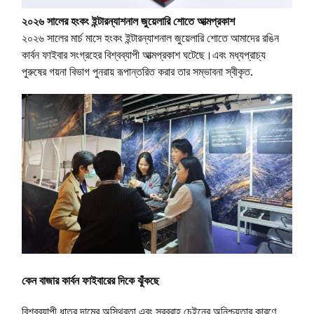
২০২৬ সালের হংকং ইন্টারন্যাশনাল জুয়েলারি শোতে আত্মপ্রকাশ
২০২৬ সালের মার্চ মাসে হংকং ইন্টারন্যাশনাল জুয়েলারি শোতে আমাদের রঙিন
কার্বন ফাইবার সংগ্রহের বিশ্বব্যাপী আত্মপ্রকাশ ঘটেছে।এবং মধ্যপ্রাচ্য
পুরুষের গয়না বিভাগ পুনরায় রূপান্তরিত করার তার সম্ভাবনা স্বীকৃত.
কেন বাজার কার্বন ফাইবারের দিকে ঝুঁকছে
বিশ্বব্যাপী ধাতুর দামের অস্থিরতা এবং সরবরাহ চেইনের অনিশ্চয়তার কারণে,