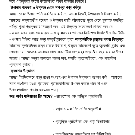
সঙ্গে ঐতিহ্যগত কালো কাঠামোগত কার্বন ফাইবার হিসাবে।
উপাদান গবেষণা ও উন্নয়ন থেকে সমাপ্ত পণ্য পর্যন্ত
আমরা কেবল উপাদানগুলি একত্রিত করি না, আমরা নিজেই উপাদানগুলি বিকাশ করি।
আমাদের অভ্যন্তরীণ গবেষণা ও উন্নয়ন দলটি কাঁচামালের সূত্র থেকে চূড়ান্ত সমাপ্তি
পর্যন্ত পুরো প্রক্রিয়াটি নিয়ন্ত্রণ করে।এই উল্লম্ব সংহতকরণ নিশ্চিত করে যে:
- একক রঙের ব্যাচ থেকে ব্যাচে
- ধাতু বাজারের ওঠানামা নির্বিশেষে স্থিতিশীল লিড টাইম
- গুণমান নিশ্চিত করার জন্য সম্পূর্ণ ট্র্যাকযোগ্যতা
আন্তর্জাতিক ব্র্যান্ডের দ্বারা বিশ্বস্ত
আমাদের ক্লায়েন্টদের মধ্যে রয়েছে ইউরোপ, উত্তর আমেরিকা জুড়ে জুয়েলারী ব্র্যান্ড
,
এবং
মধ্যপ্রাচ্য। অনেকে আমাদের সাথে একচেটিয়া সংগ্রহের জন্য 3+ বছর ধরে অংশীদার
হয়েছে। আমরা উন্নত বাজারের মানের মান, সম্মতি প্রয়োজনীয়তা, এবং সময়সীমা
প্রত্যাশা বুঝতে।
ক্রমাগত উদ্ভাবন
আমরা নিয়মিতভাবে নতুন রঙের সংগ্রহ এবং উপাদান উদ্ভাবন প্রকাশ করি। আমাদের
সাথে অংশীদার হওয়া গ্রাহকরা প্রতিযোগীদের উত্পাদন করতে পারে না এমন
উপকরণগুলিতে প্রথম অ্যাক্সেস পান।
কার কার্বন ফাইবারের রিং আছে?
·
এয়ারস্পেস এবং যান্ত্রিক প্রকৌশলী
· ফর্মুলা ১ এবং সিম রেসিং অনুরাগীরা
· প্রযুক্তি প্রতিষ্ঠাতা এবং পণ্য ডিজাইনার
· পদার্থবিজ্ঞানের পক্ষপাতিত্ব সহ মিনিমালিস্ট