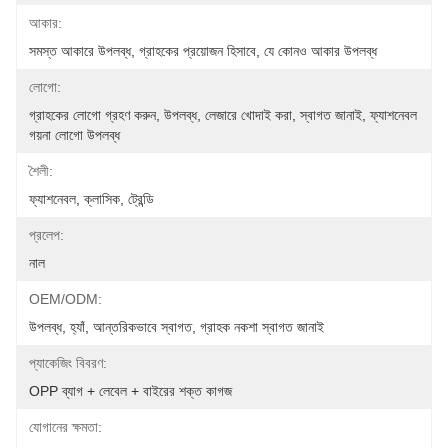
আকার:
সমস্ত আকারে উপলব্ধ, গ্রাহকের প্রয়োজন হিসাবে, যে কোনও আকার উপলব্ধ
লোগো:
গ্রাহকের লোগো গ্রহণ করুন, উপলব্ধ, লেজারে খোদাই করা, স্বাগত জানাই, ফ্যাশনেবল 
গয়না লোগো উপলব্ধ
শৈলী:
ফ্যাশনেবল, ক্লাসিক, ট্রেন্ডি
প্রলেপ:
নাল
OEM/ODM:
উপলব্ধ, হ্যাঁ, আন্তরিকভাবে স্বাগত, গ্রাহক নকশা স্বাগত জানাই
প্যাকেজিং বিবরণ:
OPP ব্যাগ + লেবেল + বাইরের শক্ত কাগজ
যোগানের ক্ষমতা: