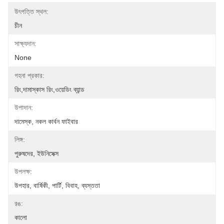
উৎপত্তি স্থল:
চীন
সাক্ষ্যদান:
None
গহনা প্রকার:
রিং,দামাস্কাস রিং,ওয়েডিং ব্যান্ড
উপাদান:
দামেস্ক, নকল কার্বন ফাইবার
লিঙ্গ:
পুরুষদের, ইউনিসেক্স
উপলক্ষ:
উপহার, বার্ষিকী, পার্টি, বিবাহ, ব্যস্ততা
রঙ:
কালো