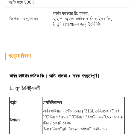
প্রতি মাসে 500K
কার্বন ফাইবার রিং হালকা
, 
বিশেষভাবে তুলে ধরা:
হাইপো-অ্যালার্জেনিক কার্বন ফাইবার রিং
, 
দৈনন্দিন পোশাকের জন্য তৈরি রিং
পণ্যের বিবরণ
কার্বন ফাইবার দৈনিক রিং। অতি-হালকা + ত্বক-বন্ধুত্বপূর্ণ।
1. মূল বৈশিষ্ট্যাবলী
পয়েন্ট
স্পেসিফিকেশন
কার্বন ফাইবার + মেটাল কোর ((316L স্টেইনলেস স্টীল /
টাইটানিয়াম / কালো টাইটানিয়াম / টংস্টেন কার্বাইড / দামেস্ক
উপাদান
স্টীল / কোবাল্ট ক্রোম
জিরকোনিয়াম/ট্যান্টালিয়াম/গোল্ড/প্ল্যাটিনাম/সিলভার