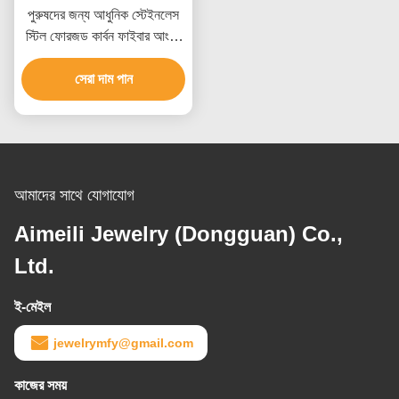
পুরুষদের জন্য আধুনিক স্টেইনলেস
স্টিল ফোরজড কার্বন ফাইবার আংটি,
জলরোধী এবং কাস্টমাইজড পরিষেবা
সেরা দাম পান
সহ
আমাদের সাথে যোগাযোগ
Aimeili Jewelry (Dongguan) Co.,
Ltd.
ই-মেইল
jewelrymfy@gmail.com
কাজের সময়