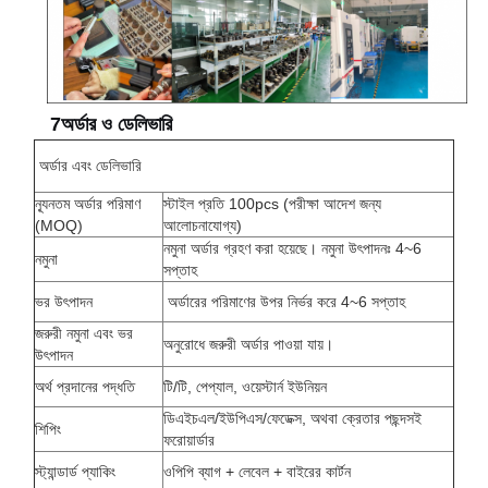
7অর্ডার ও ডেলিভারি
অর্ডার এবং ডেলিভারি
ন্যূনতম অর্ডার পরিমাণ
স্টাইল প্রতি 100pcs (পরীক্ষা আদেশ জন্য
(MOQ)
আলোচনাযোগ্য)
নমুনা অর্ডার গ্রহণ করা হয়েছে। নমুনা উৎপাদনঃ 4~6
নমুনা
সপ্তাহ
ভর উৎপাদন
অর্ডারের পরিমাণের উপর নির্ভর করে 4~6 সপ্তাহ
জরুরী নমুনা এবং ভর
অনুরোধে জরুরী অর্ডার পাওয়া যায়।
উৎপাদন
অর্থ প্রদানের পদ্ধতি
টি/টি, পেপ্যাল, ওয়েস্টার্ন ইউনিয়ন
ডিএইচএল/ইউপিএস/ফেডেক্স, অথবা ক্রেতার পছন্দসই
শিপিং
ফরোয়ার্ডার
স্ট্যান্ডার্ড প্যাকিং
ওপিপি ব্যাগ + লেবেল + বাইরের কার্টন