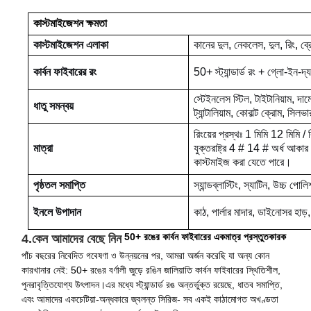
কাস্টমাইজেশন ক্ষমতা
কাস্টমাইজেশন এলাকা
কানের দুল, নেকলেস, দুল, রিং, ব্র
কার্বন ফাইবারের রং
50+ স্ট্যান্ডার্ড রং + গ্লো-ইন-দ
স্টেইনলেস স্টিল, টাইটানিয়াম, দাম
ধাতু সমন্বয়
ট্যান্টালিয়াম, কোবাল্ট ক্রোম, স
রিংয়ের প্রস্থঃ 1 মিমি 12 মিমি / 
মাত্রা
যুক্তরাষ্ট্র 4 # 14 # অর্ধ আকার
কাস্টমাইজ করা যেতে পারে।
পৃষ্ঠতল সমাপ্তি
স্যান্ডব্লাস্টিং, স্যাটিন, উচ্চ পো
ইনলে উপাদান
কাঠ, পার্লার মাদার, ডাইনোসর হাড়
50+ রঙের কার্বন ফাইবারের একমাত্র প্রস্তুতকারক
4.কেন আমাদের বেছে নিন
পাঁচ বছরের নিবেদিত গবেষণা ও উন্নয়নের পর, আমরা অর্জন করেছি যা অন্য কোন
কারখানার নেই: 50+ রঙের বর্ণালী জুড়ে রঙিন জালিয়াতি কার্বন ফাইবারের স্থিতিশীল,
পুনরাবৃত্তিযোগ্য উৎপাদন।এর মধ্যে স্ট্যান্ডার্ড রঙ অন্তর্ভুক্ত রয়েছে, ধাতব সমাপ্তি,
এবং আমাদের একচেটিয়া-অন্ধকারে জ্বলন্ত সিরিজ- সব একই কাঠামোগত অখণ্ডতা