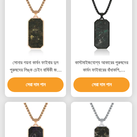
সোনার গয়না কার্বন ফাইবার দুল
কাস্টমাইজযোগ্য আকারের পুরুষদের
পুরুষদের লিঙ্ক চেইন বার্ষিকী জন্য
কার্বন ফাইবারের বাঁধাকপি,
নেকলেস
এয়ারস্পেস-গ্রেড উপাদান এবং
সেরা দাম পান
অনন্য মার্বেল প্যাটার্ন সহ
সেরা দাম পান