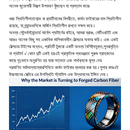
অনেক জুয়েলারী বিকল্প উপকরণ খুঁজছেন যা প্রস্তাব করেঃ
খরচ স্থিতিশীলতা
গোল্ড বা প্ল্যাটিনামের বিপরীতে, কার্বন ফাইবারের দাম স্থিতিশীল
রয়েছে, যা ব্র্যান্ডগুলিকে মার্জিন স্থিতিশীল রাখতে সক্ষম করে।
অনন্য সৌন্দর্য
স্ট্যান্ডার্ড মার্বেল প্যাটার্নের বাইরে, আমরা ব্রাঞ্চ, মেটিওরাইট এবং
আরও অনেক কিছু সহ একাধিক মালিকানাধীন টেক্সচার অফার করি। এবং একই
টেক্সচার টাইপের মধ্যেও, প্রতিটি টুকরো একটি অনন্য বৈশিষ্ট্যযুক্ত,পুনরাবৃত্তি
না প্যাটার্ন √ কোন দুটি একই হয়এই প্রাকৃতিক স্বতন্ত্রতা পুরুষ গ্রাহকদের
কাছে দৃঢ়ভাবে অনুরণিত হয় যারা সত্যতা এবং পার্থক্যকে মূল্য দেয়
প্রমাণিত মর্যাদা
ল্যাম্বোরগিনিতে কার্বন ফাইবার ব্যবহার করা হয়।
সুপার কার
এই
উচ্চমানের সেক্টরে এর উপস্থিতি স্ট্যাটাস এবং উদ্ভাবনের ইঙ্গিত দেয়।