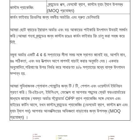
ব্র্যান্ডেড বক্স, বেসমেট ব্যাগ, কাস্টম হ্যাং ট্যাগ উপলব্ধ
কাস্টম প্যাকেজিং
(MOQ প্রযোজ্য)
কার্বন ফাইবার রিংগুলির জন্য নমনীয় অর্ডারিং এবং দ্রুত ডেলিভারি
আমরা ছোট ব্যাচের ট্রায়াল অর্ডার এবং বড় আকারের পাইকারি উৎপাদন উভয়ই সমর্থন
করি।আমরা গহনা ব্র্যান্ডের জন্য কাস্টম রঙের কার্বন ফাইবার রিং চালু করা সহজ করে
দিই.
নমুনা অর্ডার একটি 4 ¢ 6 সপ্তাহের সীসা সময় সঙ্গে স্বাগত জানাই হয়, আপনি মান,
রঙ সঠিকতা, এবং ভর উত্পাদন আগে মাপসই যাচাই করার অনুমতি দেয়। একবার
অনুমোদিত,পরিমাণের উপর নির্ভর করে সাধারণত ৪/৬ সপ্তাহের মধ্যে বাল্ক উৎপাদন
সম্পন্ন হয়.
আমরা সুবিধাজনক গ্লোবাল পেমেন্টের জন্য টি / টি, পেপাল এবং ওয়েস্টার্ন ইউনিয়ন
গ্রহণ করি। ডিএইচএল, ইউপিএস, ফেডেক্স বা আপনার পছন্দের ফ্রেট ফরওয়ার্ডারের
মাধ্যমে জাহাজ।সমস্ত অর্ডার স্ট্যান্ডার্ড OPP ব্যাগ প্যাকেজিং সঙ্গে লেবেল এবং
বাইরের কার্টন আসে, যখন কাস্টম ব্র্যান্ডেড প্যাকেজিং (ভেলভেট ব্যাগ, কাস্টম বক্স এবং
হ্যাং ট্যাগ সহ) আপনার আনবক্সিংয়ের অভিজ্ঞতা বাড়ানোর জন্য উপলব্ধ (MOQ
প্রযোজ্য) ।