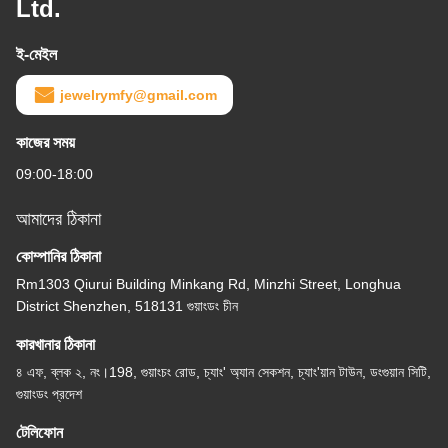
Ltd.
ই-মেইল
jewelrymfy@gmail.com
কাজের সময়
09:00-18:00
আমাদের ঠিকানা
কোম্পানির ঠিকানা
Rm1303 Qiurui Building Minkang Rd, Minzhi Street, Longhua
District Shenzhen, 518131 গুয়াংডং চীন
কারখানার ঠিকানা
৪ এফ, ব্লক ২, নং।198, গুয়াংচং রোড, চ্যাং' অ্যান সেকশন, চ্যাং'য়ান টাউন, ডংগুয়ান সিটি,
গুয়াংডং প্রদেশ
টেলিফোন