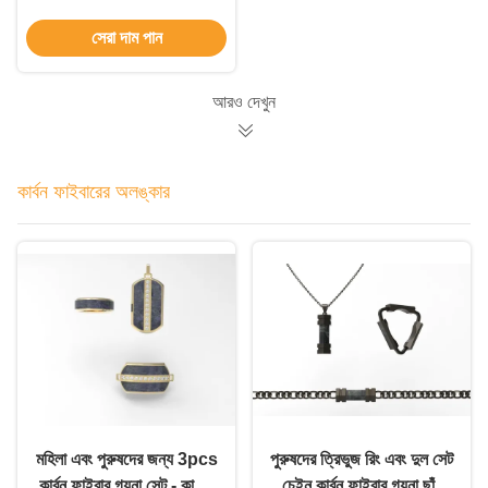
তৈরি
সেরা দাম পান
আরও দেখুন
কার্বন ফাইবারের অলঙ্কার
মহিলা এবং পুরুষদের জন্য 3pcs
পুরুষদের ত্রিভুজ রিং এবং দুল সেট
কার্বন ফাইবার গয়না সেট - কাস্টম
চেইন কার্বন ফাইবার গয়না ছাঁচ