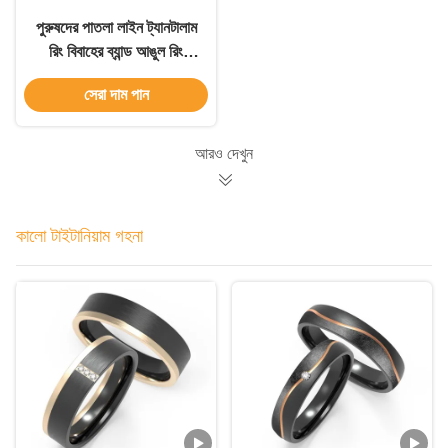
পুরুষদের পাতলা লাইন ট্যানটালাম
রিং বিবাহের ব্যান্ড আঙুল রিং
টাইটানিয়াম ইস্পাত কালো রিং
সেরা দাম পান
আরও দেখুন
কালো টাইটানিয়াম গহনা