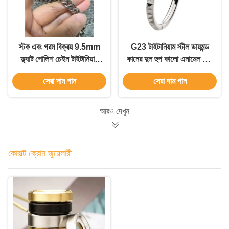
স্টক এবং গরম বিক্রয় 9.5mm
G23 টাইটানিয়াম স্টীল ডায়মন্ড
ফ্ল্যাট পোলিশ চেইন টাইটানিয়াম
কানের দুল হুপ কালো এনামেল এবং
আনুষাঙ্গিক Gentlemen চেইন
হাইপোএলার্জেনিক
সেরা দাম পান
সেরা দাম পান
আরও দেখুন
কোবাল্ট ক্রোম জুয়েলারী