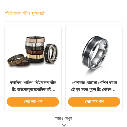
স্টেইনলেস স্টীল জুয়েলারী
ক্লাসিক পোলিশ স্টেইনলেস স্টীল
গোলাকার ঘোরানো পোলিশ কালো
রিং হাইপোঅ্যালার্জেনিক মরিচা
রৌপ্য সহজ পুরুষ রিং স্টেইনলেস
প্রতিরোধী
স্টীল এবং কার্বন ফাইবার রিং
সেরা দাম পান
সেরা দাম পান
আরও দেখুন