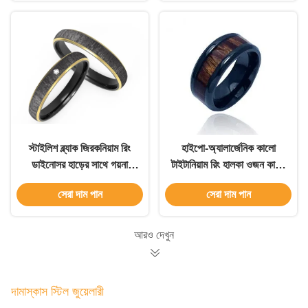
স্টাইলিশ ব্ল্যাক জিরকনিয়াম রিং
হাইপো-অ্যালার্জেনিক কালো
ডাইনোসর হাড়ের সাথে গয়না
টাইটানিয়াম রিং হালকা ওজন কালো
কাস্টমাইজযোগ্য
জিরকনিয়াম জুয়েলারী বিবাহের
সেরা দাম পান
সেরা দাম পান
আংটি
আরও দেখুন
দামাস্কাস স্টিল জুয়েলারী