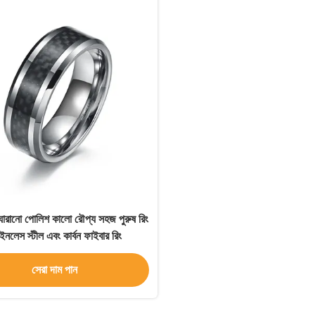
োরানো পোলিশ কালো রৌপ্য সহজ পুরুষ রিং
েইনলেস স্টীল এবং কার্বন ফাইবার রিং
সেরা দাম পান