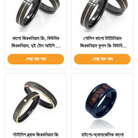
কালো জিরকনিয়াম রিং, কিউবিক
পোলিশ কালো টাইটানিয়াম
জিরকনিয়াম, দুই টোন আইপি কে
জিরকনিয়াম কুপল রিং কিউবিক
গোল্ড
জিরকনিয়াম দুই টোন আইপি গোল্ড
সেরা দাম পান
সেরা দাম পান
স্টাইলিশ ব্ল্যাক জিরকনিয়াম রিং
হাইপো-অ্যালার্জেনিক কালো