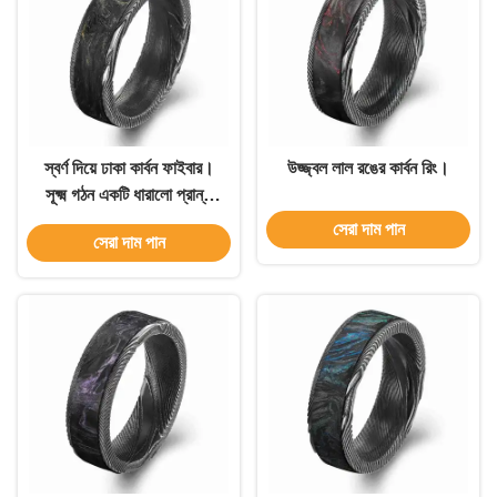
স্বর্ণ দিয়ে ঢাকা কার্বন ফাইবার।
উজ্জ্বল লাল রঙের কার্বন রিং।
সূক্ষ্ম গঠন একটি ধারালো প্রান্ত
লুকায়, আপনার আঙুল স্টাইল
সেরা দাম পান
সেরা দাম পান
কাস্টমাইজ