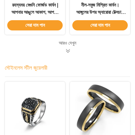
রহস্যময় বেগুনি ফোর্জড কার্বন |
নীল-সবুজ মিশ্রিত কার্বন।
আপনার আঙুলে আকাশ, আপনার
আঙ্গুলের উপর অ্যারোরা টেক্সচার,
স্বপ্নময় স্টাইল কাস্টমাইজ করুন
আপনার স্বচ্ছ গ্লস কাস্টমাইজ
সেরা দাম পান
সেরা দাম পান
করুন।
আরও দেখুন
স্টেইনলেস স্টীল জুয়েলারী