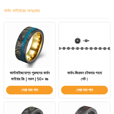
কার্বন ফাইবারের অলঙ্কার
কাস্টমাইজযোগ্য পুরুষদের কার্বন
কার্বন-জিরকন চটকদার গহনা
ফাইবার রিং | নকল | 50+ রঙ
সেট।
সেরা দাম পান
সেরা দাম পান