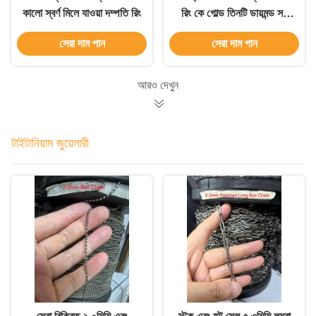
কালো স্বর্ণ মিলে যাওয়া দম্পতি রিং
রিং কে গোল্ড তিনটি ডায়মন্ড সহ
মরিচা প্রতিরোধী
সেরা দাম পান
সেরা দাম পান
আরও দেখুন
টাইটানিয়াম জুয়েলারী