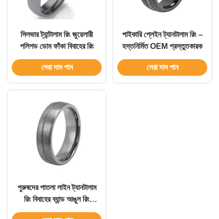
সিলভার ট্যান্টালাম রিং জুয়েলারী
পাইকারি প্লেইন ট্যানটালাম রিং –
পলিশড ডোম ফাঁকা বিবাহের রিং
হস্তনির্মিত OEM প্রস্তুতকারক
সেরা দাম পান
সেরা দাম পান
পুরুষদের পাতলা লাইন ট্যানটালাম
রিং বিবাহের ব্যান্ড আঙুল রিং
টাইটানিয়াম ইস্পাত কালো রিং