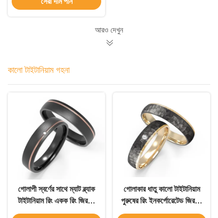
সেরা দাম পান
আরও দেখুন
কালো টাইটানিয়াম গহনা
গোলাপী স্বর্ণের সাথে ম্যাট ব্ল্যাক
গোলাকার ধাতু কালো টাইটানিয়াম
টাইটানিয়াম রিং একক রিং জিরকন
পুরুষের রিং ইনকর্পোরেটেড জিরকন
দম্পতি রিং সঙ্গে সেট
সঙ্গে কে সোনার অভ্যন্তরীণ