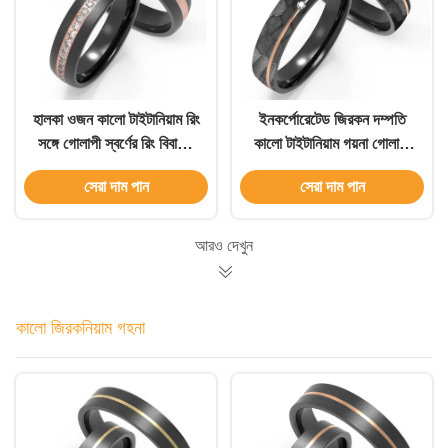
হালকা ওজন কালো টাইটানিয়াম রিং
ইনকর্পোরেটেড জিরকন দম্পতি
সঙ্গে গোলাপী স্বর্ণের রিং বিবাহের
কালো টাইটানিয়াম গয়না গোলাপী
জন্য সেট
সোনার পাশ অনুকরণ পাথর প্যাটার্ন
সেরা দাম পান
সেরা দাম পান
আরও দেখুন
কালো জিরকনিয়াম গহনা