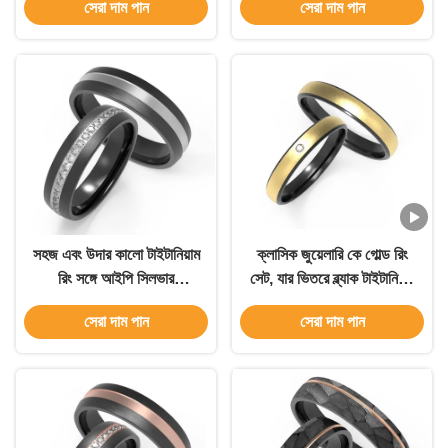
সেরা দাম পান
সেরা দাম পান
বাইরের রিং
সহজ এবং উদার কালো টাইটানিয়াম
ক্লাসিক জুয়েলারি কে গোল্ড রিং
রিং সঙ্গে আইপি সিলভার
সেট, যার ভিতরে ব্ল্যাক টাইটানিয়াম
ইনকর্পোরেটেড জিরকন দম্পতি রিং
সহ জিরকন রয়েছে, এটি একটি
সেরা দাম পান
সেরা দাম পান
নিখুঁত যুগল রিং বিকল্প, যা
কাস্টমাইজেশন সমর্থন করে