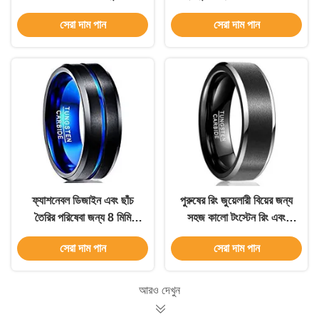
বিয়ের আংটি
গোলাপী সোনার টংস্টেন কার্বাইড
সেরা দাম পান
সেরা দাম পান
বিবাহের আংটি
ফ্যাশনেবল ডিজাইন এবং ছাঁচ
পুরুষের রিং জুয়েলারী বিয়ের জন্য
তৈরির পরিষেবা জন্য 8 মিমি
সহজ কালো টংস্টেন রিং এবং
টংস্টেন কার্বাইড পুরুষদের বিবাহের
এনগেজমেন্ট
সেরা দাম পান
সেরা দাম পান
ব্যান্ড ভ্যাকুয়াম প্লাস্টিক কালো
ইনলে
আরও দেখুন