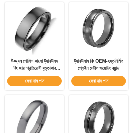
উজ্জ্বল পোলিশ কালো ট্যানটালম
ট্যানটালাম রিং OEM-হস্তনির্মিত
রিং জারা প্রতিরোধী বৃত্তাকার
প্লেইন মেটাল ওয়েডিং ব্যান্ড
জুয়েলারী রিং
সেরা দাম পান
সেরা দাম পান