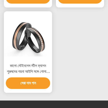
কালো স্টেইনলেস স্টীল ফ্যাশন
পুরুষদের গয়না আইপি সঙ্গে গোলাপী
স্বর্ণের সেট পুরো সারি Zircon রিং
সেরা দাম পান