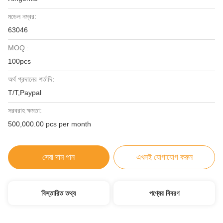
মডেল নম্বর:
63046
MOQ.:
100pcs
অর্থ প্রদানের শর্তাদি:
T/T,Paypal
সরবরাহ ক্ষমতা:
500,000.00 pcs per month
সেরা দাম পান
এখনই যোগাযোগ করুন
বিস্তারিত তথ্য
পণ্যের বিবরণ