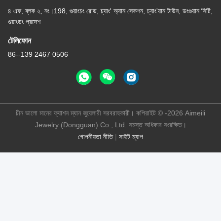
৪ এফ, ব্লক ২, নং।198, গুয়াংচং রোড, চ্যাং' অ্যান সেকশন, চ্যাং'য়ান টাউন, ডংগুয়ান সিটি,
গুয়াংডং প্রদেশ
টেলিফোন
86--139 2467 0506
চীন ভালো মানের ফ্যাশন ম্যান জুয়েলারী সরবরাহকারী। কপিরাইট © -2026 Aimeili
Jewelry (Dongguan) Co., Ltd. সমস্ত অধিকার সংরক্ষিত।
গোপনীয়তা নীতি
|
সাইট ম্যাপ