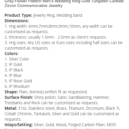
Gray Flower Pattern Men's Wedding Ring Gold Tungsten Carbide
Zircon Commemorative Jewelry
Product Type:
Jewelry Ring, Wedding band
Dimensions:
1. ring width: 6mm,7mm,8mm,9mm,10mm, any width can be
customized as requests.
2. thickness: usually 1.5mm - 2.5mm as client’s requests.
3. ring sizes: Any US sizes or Euro sizes including half sizes can be
customized as requests.
Colors:
1. Silver Color
2. IP Gold
3. IP Black
4. IP Blue
5. IP Rose Gold
6. IP Rhodium
Shape:
Plain, domed,comfort fit as requested.
Surface Finish:
Shiny polish, Satin, Sandblasting, Hammer,
Treebarks and Rock can be customized as requests.
Metal:
316L Stainless steel, Brass, Titanium, Zirconium, Black Ti,
Cobalt Chrome, Tantalum, Silver and Gold can be customzied as
requests.
Inlays/Setting:
Silver, Gold, Wood, Forged Carbon Fiber, MOP,