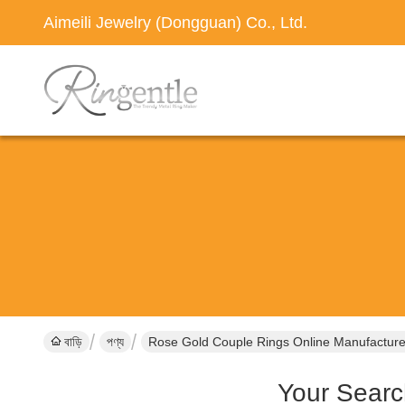
Aimeili Jewelry (Dongguan) Co., Ltd.
বাড়ি
পণ্য
Rose Gold Couple Rings Online Manufacture
Your Searc