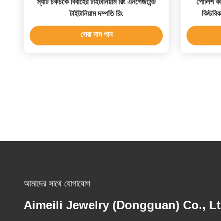
ম্যাট চকচকে বিবাহের টাইটানিয়াম রিং এনগেজমেন্ট
পোলিশ কাল
টাইটানিয়াম দম্পতি রিং
কিউবিক
সেরা দাম পান
আমাদের সাথে যোগাযোগ
Aimeili Jewelry (Dongguan) Co., Lt