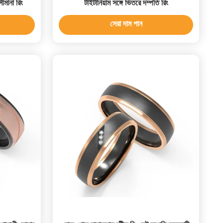
ীমানা রিং
টাইটানিয়াম সঙ্গে ভিতরে দম্পতি রিং
সেরা দাম পান