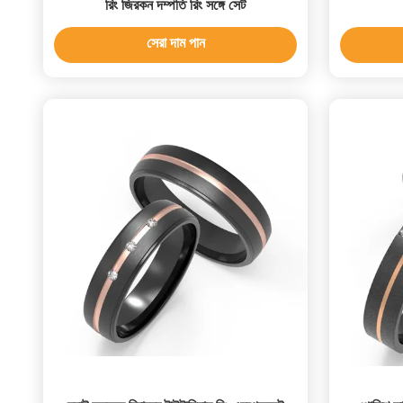
রিং জিরকন দম্পতি রিং সঙ্গে সেট
সেরা দাম পান