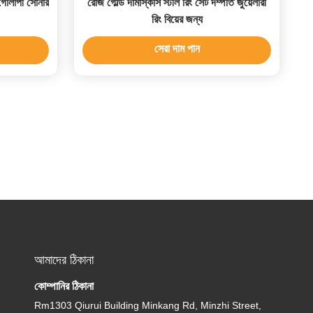
 গোলাপী সোনার
রোজ গোল্ড দামাস্কাস স্টীল রিং সেট দম্পতি জুয়েলারী
রিং বিয়ের জন্য
সেরা দাম পান
আমাদের ঠিকানা
কোম্পানির ঠিকানা
Rm1303 Qiurui Building Minkang Rd, Minzhi Street,