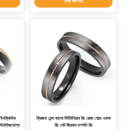
সেরা দাম পান
ং ইনক্রিস্টড
ফ্রিজড মেন্স কালো টাইটানিয়াম রিং রোজ গোল্ড একক
াস্টমাইজযোগ্য
রিং সেট জিরকন দম্পতি রিং