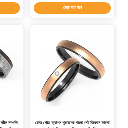
সেরা দাম পান
্টীল দম্পতি
রোজ গোল্ড ফ্যাশন পুরুষদের গয়না সেট জিরকন কালো