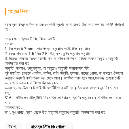
পণ্যের বিবরণ
দামেস্কের উজ্জ্বল ইস্পাত এবং গোলাপী স্বর্ণের সাথে তিনটি হীরা দিয়ে দম্পতির আংটি সাজানো
হয়
পণ্যের ধরন: জুয়েলারী রিং, বিয়ের আংটি
মাত্রা:
1. রিং প্রস্থঃ 7mm; কোন প্রস্থ অনুরোধে কাস্টমাইজ করা যাবে.
2. বেধঃ সাধারণত 1.5 মিমি 2.5 মিমি, ক্লায়েন্টের অনুরোধ অনুযায়ী।
3. রিংয়ের আকারঃ অর্ধেক আকার সহ যে কোনও মার্কিন বা ইউরো আকার অনুরোধ অনুযায়ী
কাস্টমাইজ করা যায়।
আকৃতিঃ সাধারণ, গম্বুজযুক্ত, বা অনুরোধ অনুযায়ী আরামদায়ক ফিট।
পৃষ্ঠ সমাপ্তিঃ চকচকে পোলিশ, সাটিন, বালি ঝাঁকুনি, হ্যামার, গাছের খোসা, বা পাথরের টেক্সচার
অনুরোধ অনুযায়ী কাস্টমাইজ করা যেতে পারে। সমাপ্তি ম্যাট হতে পারে,স্বতন্ত্র চেহারা তৈরি
করার জন্য চকচকে বা বিশেষ টেক্সচারযুক্ত.
অনন্য ছালের টেক্সচার ডিজাইনটি আংটিটিকে একটি প্রাকৃতিক এবং রাস্তার নান্দনিকতা দেয়।
ধাতু:
316L স্টেইনলেস স্টীল,টাইটানিয়াম,জিরকোনিয়াম বা স্বর্ণের অনুরোধে কাস্টমাইজ করা যেতে
পারে
ইনলেস/সেটিং:
স্বর্ণ, চূর্ণ পাথর, ল্যাব-গ্রেড হীরা ইত্যাদি অনুরোধ অনুযায়ী কাস্টমাইজ করা যায়।
ট্যাগ:
দামেস্ক স্টিল রিং পোলিশ