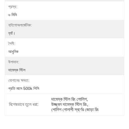
প্রস্থ:
৬ মিমি
হাইপোঅলার্জেনিক:
হ্যাঁ।
শৈলী:
আধুনিক
উপাদান:
দামেস্ক স্টিল
যোগানের ক্ষমতা:
প্রতি মাসে 500k পিসি
দামেস্ক স্টিল রিং পোলিশ
, 
বিশেষভাবে তুলে ধরা:
উজ্জ্বল দামেস্ক স্টিল রিং
, 
পোলিশ গোলাপী স্বর্ণের জোড়া রিং