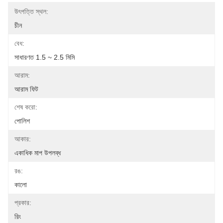
উৎপত্তি স্থল:
চীন
বেধ:
সাধারণত 1.5 ~ 2.5 মিমি
আরাম:
আরাম ফিট
শেষ করো:
পোলিশ
আকার:
একাধিক মাপ উপলব্ধ
রঙ:
কালো
প্রকার:
রিং