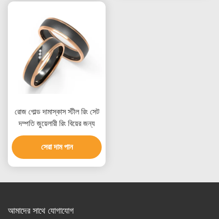
রোজ গোল্ড দামাস্কাস স্টীল রিং সেট
দম্পতি জুয়েলারী রিং বিয়ের জন্য
সেরা দাম পান
আমাদের সাথে যোগাযোগ