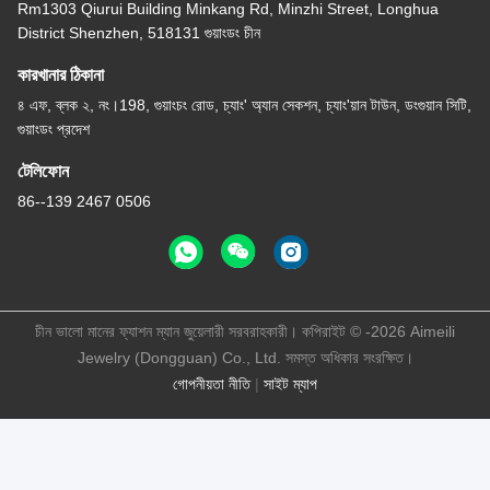
Rm1303 Qiurui Building Minkang Rd, Minzhi Street, Longhua
District Shenzhen, 518131 গুয়াংডং চীন
কারখানার ঠিকানা
৪ এফ, ব্লক ২, নং।198, গুয়াংচং রোড, চ্যাং' অ্যান সেকশন, চ্যাং'য়ান টাউন, ডংগুয়ান সিটি,
গুয়াংডং প্রদেশ
টেলিফোন
86--139 2467 0506
চীন ভালো মানের ফ্যাশন ম্যান জুয়েলারী সরবরাহকারী। কপিরাইট © -2026 Aimeili
Jewelry (Dongguan) Co., Ltd. সমস্ত অধিকার সংরক্ষিত।
গোপনীয়তা নীতি
|
সাইট ম্যাপ