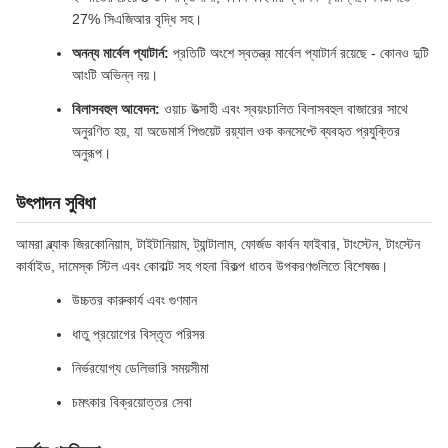
27% সিএজিআর বৃদ্ধি সহ।
অনন্য মার্বেল প্যাটার্ন:
প্রতিটি অংশে স্বতন্ত্র মার্বেল প্যাটার্ন রয়েছে - কোনও দুটি
আংটি অভিন্ন নয়।
বিলাসবহুল আবেদন:
ওয়াচ উত্সাহী এবং স্বয়ংচালিত বিলাসবহুল বাজারের সাথে
অনুরণিত হয়, যা অডেমার্স পিগুয়েট রয়্যাল ওক কনসেপ্টে ব্যবহৃত প্রযুক্তির
অনুরূপ।
উৎপাদন সুবিধা
আমরা ব্ল্যাক জিরকোনিয়াম, টাইটানিয়াম, ট্যান্টালাম, ফোর্জড কার্বন ফাইবার, টাংস্টেন, টাংস্টেন
কার্বাইড, দামেস্ক স্টিল এবং কোবাল্ট সহ গহনা বিকল্প ধাতব উপকরণগুলিতে বিশেষজ্ঞ।
উচ্চতর কারুকার্য এবং গুণমান
ধাতু প্রয়োগের বিস্তৃত পরিসর
নির্ভরযোগ্য ডেলিভারি সময়সীমা
চমৎকার বিক্রয়োত্তর সেবা