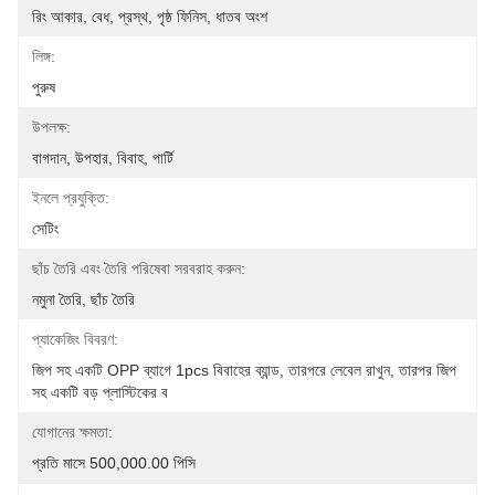
রিং আকার, বেধ, প্রস্থ, পৃষ্ঠ ফিনিস, ধাতব অংশ
লিঙ্গ:
পুরুষ
উপলক্ষ:
বাগদান, উপহার, বিবাহ, পার্টি
ইনলে প্রযুক্তি:
সেটিং
ছাঁচ তৈরি এবং তৈরি পরিষেবা সরবরাহ করুন:
নমুনা তৈরি, ছাঁচ তৈরি
প্যাকেজিং বিবরণ:
জিপ সহ একটি OPP ব্যাগে 1pcs বিবাহের ব্যান্ড, তারপরে লেবেল রাখুন, তারপর জিপ 
সহ একটি বড় প্লাস্টিকের ব
যোগানের ক্ষমতা:
প্রতি মাসে 500,000.00 পিসি