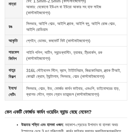
বেধ: 1.5mm-2.5mm (কাস্টমাইজযোগ্য)
মাত্রা
আকার: যেকোনো ইউএস বা ইউরো আকার সহ হাফ সাইজ
(কাস্টমাইজযোগ্য)
সিলভার, আইপি গোল্ড, আইপি ব্ল্যাক, আইপি ব্লু, আইপি রোজ গোল্ড,
রঙ
আইপি রোডিয়াম
আকৃতি
প্লেইন, ডোমড, কমফোর্ট ফিট (কাস্টমাইজযোগ্য)
সারফেস
শাইনি পলিশ, সাটিন, স্যান্ডব্লাস্টিং, হ্যামার, ট্রিবার্কস, রক
(কাস্টমাইজযোগ্য)
ফিনিশ
ধাতুর
316L স্টেইনলেস স্টিল, ব্রাস, টাইটানিয়াম, জিরকোনিয়াম, ব্ল্যাক টিআই,
কোবাল্ট ক্রোম, ট্যান্টালাম, সিলভার, গোল্ড (কাস্টমাইজযোগ্য)
বিকল্প
ইনলে/
সিলভার, গোল্ড, উড, ফোর্জড কার্বন ফাইবার, এমওপি, ডাইনোসরের হাড়,
ক্রাশড স্টোন, ল্যাব গ্রোন ডায়মন্ডস (কাস্টমাইজযোগ্য)
সেটিং
কেন একটি ফোর্জড কার্বন ওয়েডিং ব্যান্ড বেছে নেবেন?
উচ্চতর শক্তি এবং হালকা ওজন:
মহাকাশ-গ্রেডের উপাদান যা হালকা অথচ
ইস্পাতের চেয়ে 3 গুণ শক্তিশালী, কার্বন ফাইবার ফ্যাশন অ্যাপ্লিকেশনগুলিতে