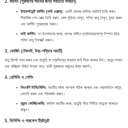
2. কাস্টিং (পুরুষদের আংটির জন্য সবচেয়ে সাধারণ)
ইনভেস্টমেন্ট কাস্টিং (লস্ট ওয়াক্স):
একটি মোমের মাস্টার প্যাটার্ন তৈরি করুন,
সিরামিক শেল মোল্ড তৈরি করুন, মোম পুড়িয়ে ফেলুন, গলিত ধাতু ঢালুন, ঠান্ডা করুন
এবং কাস্টিং পুনরুদ্ধার করুন।
ডাই কাস্টিং:
গণ উৎপাদনের জন্য; চাপের অধীনে পুনর্ব্যবহারযোগ্য ইস্পাত ছাঁচে
গলিত ধাতু ইনজেক্ট করুন।
3. ফোর্জিং (টেকসই, উচ্চ-শক্তির আংটি)
ধাতু বিলেট গরম করুন এবং হাতুড়ি বা প্রেসিংয়ের মাধ্যমে ডাই দিয়ে আকার দিন। ধাতুর ঘনত্ব
এবং যান্ত্রিক শক্তি উন্নত করে, ভারী পুরুষদের ব্যান্ডের জন্য আদর্শ।
4. মেশিনিং ও শেপিং
সিএনসি টার্নিং/মিলিং:
আংটির ফাঁকা অংশকে সঠিক আকার এবং প্রোফাইলে কাটুন,
খোদাই করুন এবং পরিমার্জন করুন।
হ্যান্ড ফোর্জিং/ফর্মিং:
কাস্টম আংটির জন্য; হাতুড়ি দিয়ে পিটিয়ে ধাতুকে আকারে
বাঁকুন।
5. ফিনিশিং ও সারফেস ট্রিটমেন্ট