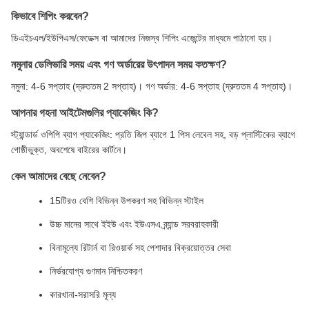
কিভাবে শিপিং করবেন?
ডিএইচএল/ইউপিএস/ফেডেক্স বা আমাদের নিজস্ব শিপিং এজেন্টের মাধ্যমে পাঠানো হয়।
নমুনার ডেলিভারি সময় এবং গণ অর্ডারের উৎপাদন সময় কতক্ষণ?
নমুনা: 4-6 সপ্তাহ (দ্রুততম 2 সপ্তাহ)। গণ অর্ডার: 4-6 সপ্তাহ (দ্রুততম 4 সপ্তাহ)।
আপনার গহনা আইটেমগুলির প্যাকেজিং কি?
স্ট্যান্ডার্ড ওপিপি ব্যাগ প্যাকেজিং: প্রতি জিপ ব্যাগে 1 পিস লেবেল সহ, বড় প্লাস্টিকের ব্যাগে
গোষ্ঠীভুক্ত, অবশেষে বাইরের কার্টনে।
কেন আমাদের বেছে নেবেন?
15টিরও বেশি বিভিন্ন উপকরণ সহ বিভিন্ন স্টাইল
উচ্চ মানের সাথে ইইউ এবং ইউএসএ ব্র্যান্ড সরবরাহকারী
বিনামূল্যে রিটার্ন বা রিওয়ার্ক সহ পেশাদার বিক্রয়োত্তর সেবা
নির্ভরযোগ্য গুণমান নিশ্চিতকরণ
কারখানা-সরাসরি মূল্য