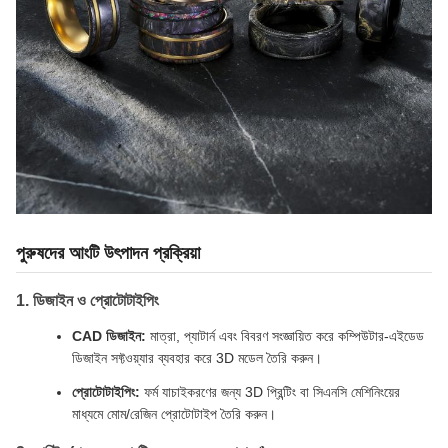
পুরুষদের আংটি উৎপাদন প্রক্রিয়া
1. ডিজাইন ও প্রোটোটাইপিং
CAD ডিজাইন:
মাত্রা, প্যাটার্ন এবং বিবরণ সংজ্ঞায়িত করে কম্পিউটার-এইডেড
ডিজাইন সফ্টওয়্যার ব্যবহার করে 3D মডেল তৈরি করুন।
প্রোটোটাইপিং:
ফর্ম যাচাইকরণের জন্য 3D প্রিন্টিং বা সিএনসি মেশিনিংয়ের
মাধ্যমে মোম/রেজিন প্রোটোটাইপ তৈরি করুন।