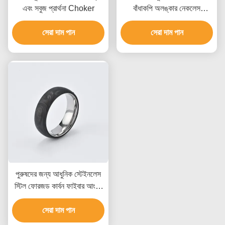
এবং সবুজ প্রার্থনা Choker
বাঁধাকপি অলঙ্কার নেকলেস
ফ্যাশনেবল
সেরা দাম পান
সেরা দাম পান
পুরুষদের জন্য আধুনিক স্টেইনলেস
স্টিল ফোরজড কার্বন ফাইবার আংটি,
জলরোধী এবং কাস্টমাইজড পরিষেবা
সেরা দাম পান
সহ