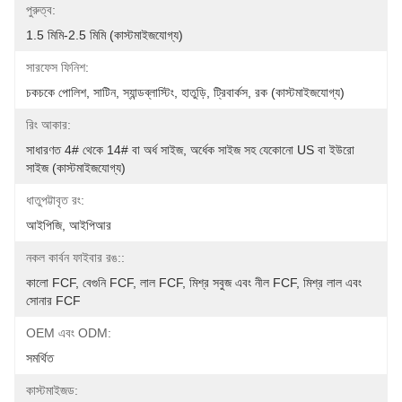
পুরুত্ব:
1.5 মিমি-2.5 মিমি (কাস্টমাইজযোগ্য)
সারফেস ফিনিশ:
চকচকে পোলিশ, সাটিন, স্যান্ডব্লাস্টিং, হাতুড়ি, ট্রিবার্কস, রক (কাস্টমাইজযোগ্য)
রিং আকার:
সাধারণত 4# থেকে 14# বা অর্ধ সাইজ, অর্ধেক সাইজ সহ যেকোনো US বা ইউরো 
সাইজ (কাস্টমাইজযোগ্য)
ধাতুপট্টাবৃত রং:
আইপিজি, আইপিআর
নকল কার্বন ফাইবার রঙ::
কালো FCF, বেগুনি FCF, লাল FCF, মিশ্র সবুজ এবং নীল FCF, মিশ্র লাল এবং 
সোনার FCF
OEM এবং ODM:
সমর্থিত
কাস্টমাইজড: