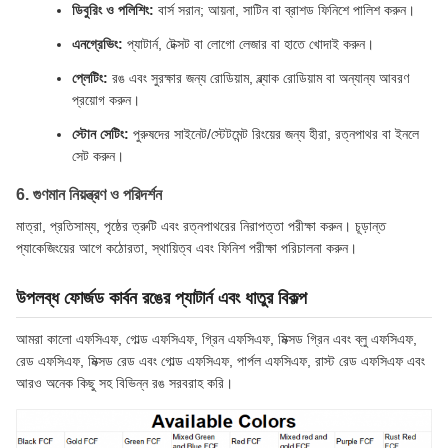
ডিবুরিং ও পলিশিং:
বার্স সরান; আয়না, সাটিন বা ব্রাশড ফিনিশে পালিশ করুন।
এনগ্রেভিং:
প্যাটার্ন, টেক্সট বা লোগো লেজার বা হাতে খোদাই করুন।
প্লেটিং:
রঙ এবং সুরক্ষার জন্য রোডিয়াম, ব্ল্যাক রোডিয়াম বা অন্যান্য আবরণ
প্রয়োগ করুন।
স্টোন সেটিং:
পুরুষদের সাইনেট/স্টেটমেন্ট রিংয়ের জন্য হীরা, রত্নপাথর বা ইনলে
সেট করুন।
6. গুণমান নিয়ন্ত্রণ ও পরিদর্শন
মাত্রা, প্রতিসাম্য, পৃষ্ঠের ত্রুটি এবং রত্নপাথরের নিরাপত্তা পরীক্ষা করুন। চূড়ান্ত
প্যাকেজিংয়ের আগে কঠোরতা, স্থায়িত্ব এবং ফিনিশ পরীক্ষা পরিচালনা করুন।
উপলব্ধ ফোর্জড কার্বন রঙের প্যাটার্ন এবং ধাতুর বিকল্প
আমরা কালো এফসিএফ, গোল্ড এফসিএফ, গ্রিন এফসিএফ, মিক্সড গ্রিন এবং ব্লু এফসিএফ,
রেড এফসিএফ, মিক্সড রেড এবং গোল্ড এফসিএফ, পার্পল এফসিএফ, রাস্ট রেড এফসিএফ এবং
আরও অনেক কিছু সহ বিভিন্ন রঙ সরবরাহ করি।