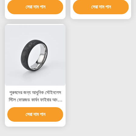
সেরা দাম পান
সেরা দাম পান
পুরুষদের জন্য আধুনিক স্টেইনলেস
স্টিল ফোরজড কার্বন ফাইবার আংটি,
জলরোধী এবং কাস্টমাইজড পরিষেবা
সেরা দাম পান
সহ