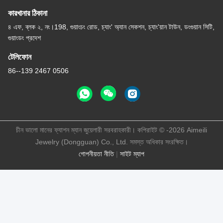
কারখানার ঠিকানা
৪ এফ, ব্লক ২, নং।198, গুয়াংচং রোড, চ্যাং' অ্যান সেকশন, চ্যাং'য়ান টাউন, ডংগুয়ান সিটি,
গুয়াংডং প্রদেশ
টেলিফোন
86--139 2467 0506
চীন ভালো মানের ফ্যাশন ম্যান জুয়েলারী সরবরাহকারী। কপিরাইট © -2026 Aimeili
Jewelry (Dongguan) Co., Ltd. সমস্ত অধিকার সংরক্ষিত।
গোপনীয়তা নীতি
|
সাইট ম্যাপ