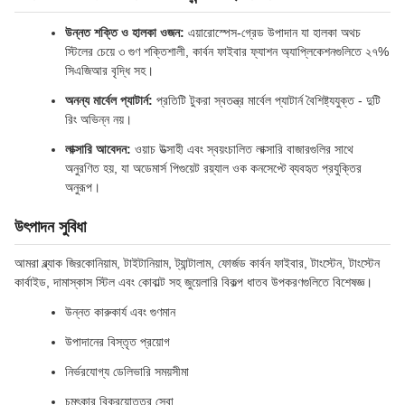
উন্নত শক্তি ও হালকা ওজন:
এয়ারোস্পেস-গ্রেড উপাদান যা হালকা অথচ
স্টিলের চেয়ে ৩ গুণ শক্তিশালী, কার্বন ফাইবার ফ্যাশন অ্যাপ্লিকেশনগুলিতে ২৭%
সিএজিআর বৃদ্ধি সহ।
অনন্য মার্বেল প্যাটার্ন:
প্রতিটি টুকরা স্বতন্ত্র মার্বেল প্যাটার্ন বৈশিষ্ট্যযুক্ত - দুটি
রিং অভিন্ন নয়।
লাক্সারি আবেদন:
ওয়াচ উত্সাহী এবং স্বয়ংচালিত লাক্সারি বাজারগুলির সাথে
অনুরণিত হয়, যা অডেমার্স পিগুয়েট রয়্যাল ওক কনসেপ্টে ব্যবহৃত প্রযুক্তির
অনুরূপ।
উৎপাদন সুবিধা
আমরা ব্ল্যাক জিরকোনিয়াম, টাইটানিয়াম, ট্যান্টালাম, ফোর্জড কার্বন ফাইবার, টাংস্টেন, টাংস্টেন
কার্বাইড, দামাস্কাস স্টিল এবং কোবাল্ট সহ জুয়েলারি বিকল্প ধাতব উপকরণগুলিতে বিশেষজ্ঞ।
উন্নত কারুকার্য এবং গুণমান
উপাদানের বিস্তৃত প্রয়োগ
নির্ভরযোগ্য ডেলিভারি সময়সীমা
চমৎকার বিক্রয়োত্তর সেবা