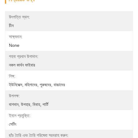
উৎপত্তি স্থল:
চীন
সাক্ষ্যদান:
None
গহনা প্রধান উপাদান:
নকল কার্বন ফাইবার
লিঙ্গ:
ইউনিসেক্স, মহিলাদের, পুরুষদের, বাচ্চাদের
উপলক্ষ:
বাগদান, উপহার, বিবাহ, পার্টি
ইনলে প্রযুক্তি:
সেটিং
ছাঁচ তৈরি এবং তৈরি পরিষেবা সরবরাহ করুন: