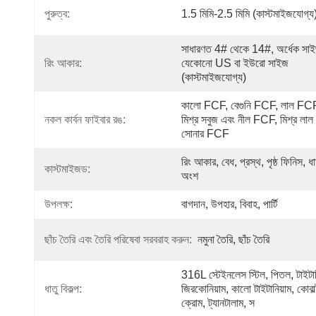
পুরুত্ব:
1.5 মিমি-2.5 মিমি (কাস্টমাইজযোগ্য
সাধারণত 4# থেকে 14#, অর্ধেক সাই
রিং আকার:
যেকোনো US বা ইউরো সাইজ 
(কাস্টমাইজযোগ্য)
কালো FCF, বেগুনি FCF, লাল FCF
নকল কার্বন ফাইবার রঙ:
মিশ্র সবুজ এবং নীল FCF, মিশ্র লাল 
সোনার FCF
রিং আকার, বেধ, প্রস্থ, পৃষ্ঠ ফিনিস, ধা
কাস্টমাইজড:
অংশ
উপলক্ষ:
বাগদান, উপহার, বিবাহ, পার্টি
ছাঁচ তৈরি এবং তৈরি পরিষেবা সরবরাহ করুন:
নমুনা তৈরি, ছাঁচ তৈরি
316L স্টেইনলেস স্টিল, পিতল, টাইটানি
ধাতু বিকল্প:
জিরকোনিয়াম, কালো টাইটানিয়াম, কোবাল্ট
ক্রোম, ট্যানটালাম, স