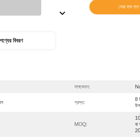
সেরা দাম পান
পণ্যের বিবরণ
সাক্ষ্যদান:
N
8 ম
ীল
প্রস্থ:
উপ
10
MOQ:
বা
2