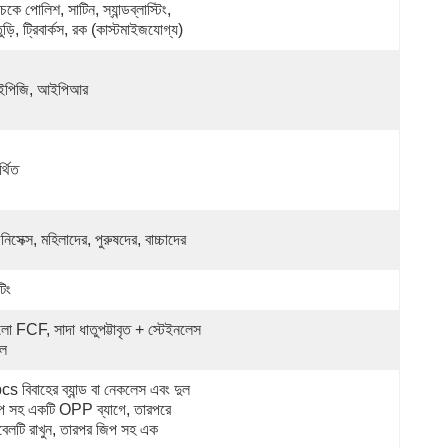
কে পোলিশ, সাটিন, স্যান্ডব্লাস্টিং, 
ুড়ি, ট্রিবার্কস, রক (কাস্টমাইজযোগ্য)
পিজি, আইপিআর
্থিত
িসেক্স, মহিলাদের, পুরুষদের, বাচ্চাদের
টিং
লো FCF, সাদা ধাতুপট্টাবৃত + স্টেইনলেস 
ীল
s বিবাহের ব্যান্ড বা নেকলেস এবং দুল 
প সহ একটি OPP ব্যাগে, তারপরে 
বেলটি রাখুন, তারপর জিপ সহ এক