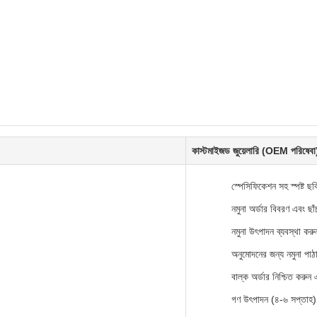
কাস্টমাইজড জুয়েলারি (OEM পরিষেবা
স্পেসিফিকেশন সহ স্পষ্ট ছবি
নমুনা অর্ডার বিবরণ এবং ছা
নমুনা উৎপাদন ব্যবস্থা কর
অনুমোদনের জন্য নমুনা পাঠ
বাল্ক অর্ডার নিশ্চিত করুন 
গণ উৎপাদন (৪-৬ সপ্তাহ)