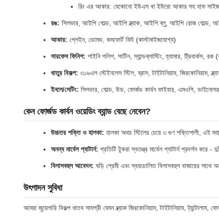
রিং এর আকার: যেকোনো ইউএস বা ইউরো আকার সহ হাফ সাইজ 
রঙ:
সিলভার, আইপি গোল্ড, আইপি ব্ল্যাক, আইপি ব্লু, আইপি রোজ গোল্ড, আ
আকার:
প্লেইন, ডোমড, কমফোর্ট ফিট (কাস্টমাইজযোগ্য)
সারফেস ফিনিশ:
শাইনি পলিশ, সাটিন, স্যান্ডব্লাস্টিং, হ্যামার, ট্রিবার্কস, রক
ধাতুর বিকল্প:
৩১৬এল স্টেইনলেস স্টিল, ব্রাস, টাইটানিয়াম, জিরকোনিয়াম, ব্ল্য
ইনলে/সেটিং:
সিলভার, গোল্ড, উড, ফোর্জড কার্বন ফাইবার, এমওপি, ডাইনোসর হা
কেন ফোর্জড কার্বন ওয়েডিং ব্যান্ড বেছে নেবেন?
উচ্চতর শক্তি ও হালকা:
হালকা অথচ স্টিলের চেয়ে ৩ গুণ শক্তিশালী, এই মহাক
অনন্য মার্বেল প্যাটার্ন:
প্রতিটি টুকরা স্বতন্ত্র মার্বেল প্যাটার্ন প্রদর্শন করে - 
বিলাসবহুল আবেদন:
ঘড়ি প্রেমী এবং স্বয়ংচালিত বিলাসবহুল বাজারের সাথে অ
উৎপাদন সুবিধা
আমরা জুয়েলারি বিকল্প ধাতব সামগ্রী যেমন ব্ল্যাক জিরকোনিয়াম, টাইটানিয়াম, ট্যান্টালাম, ফো