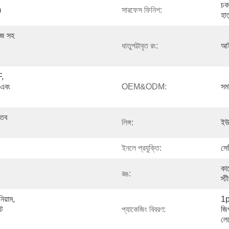
চকচ
)
সারফেস ফিনিশ:
হাত
জ সহ 
ধাতুপট্টাবৃত রং:
আই
, 
এবং 
OEM&ODM:
সমর
তব 
লিঙ্গ:
ইউন
ইনলে প্রযুক্তি:
সে
কা
রঙ:
স্ট
য়াম, 
1pc
 
প্যাকেজিং বিবরণ:
জি
লে