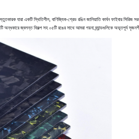
রস্তুতকারক যারা একটি স্থিতিশীল, বাণিজ্যিক-গ্রেড রঙিন জালিয়াতি কার্বন ফাইবার সিরিজ 
টি অন্ধকারে জ্বলন্ত বিকল্প সহ ০৫টি রঙের সাথে আমরা গয়না ব্র্যান্ডগুলিকে অভূতপূর্ব সৃজন