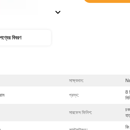
পণ্যের বিবরণ
সাক্ষ্যদান:
N
8 
়াম
প্রস্থ:
মি
চকচ
সারফেস ফিনিশ:
হাত
রিং
)
কাস্টমাইজড: