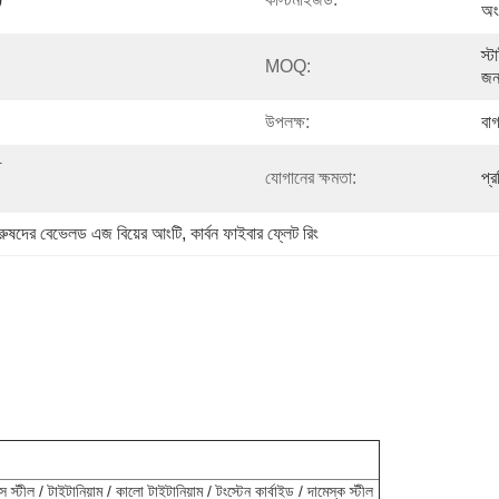
অং
স্ট
MOQ:
জন
উপলক্ষ:
বাগ
 
যোগানের ক্ষমতা:
প্
ুরুষদের বেভেলড এজ বিয়ের আংটি
, 
কার্বন ফাইবার ফ্লেট রিং
টীল / টাইটানিয়াম / কালো টাইটানিয়াম / টংস্টেন কার্বাইড / দামেস্ক স্টীল