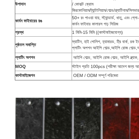
উপাদান
/ কোবাল্ট ক্রোম
জিরকোনিয়াম/ট্যান্টালিয়াম/গোল্ড/প্ল্যাটিনাম/সিলভার
50+ রং পাওয়া যায়, স্ট্যান্ডার্ড, ধাতু, এবং গ্ল
কার্বন ফাইবারের রঙ
কার্বন ফাইবার কালারস গাঢ় সিরিজ
প্রস্থ
1 মিমি-15 মিমি ((কাস্টমাইজযোগ্য)
স্যাটিন, হাই পোলিশ, হ্যামারড, ট্রি বার্ক, রক ই
পৃষ্ঠতল সমাপ্তি
প্লাটিং অপশন আইপি গোল্ড,আইপি রোজ গোল্ড,আই
প্লাটিং অপশন
আইপি গোল্ড, আইপি রোজ গোল্ড, আইপি ব্ল্যাক,
MOQ
স্টাইল প্রতি 100pcs (পরীক্ষা আদেশ জন্য 
কাস্টমাইজেশন
OEM / ODM সম্পূর্ণ পরিষেবা