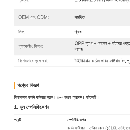
OEM এবং ODM:
সমর্থিত
লিঙ্গ:
পুরুষ
OPP ব্যাগ + লেবেল + বাইরের শক্ত
প্যাকেজিং বিবরণ:
কাগজ
বিশেষভাবে তুলে ধরা:
টাইটানিয়াম কাঠের কার্বন ফাইবার রিং
, 
প
পণ্যের বিবরণ
বিলাসবহুল কার্বন ফাইবার ব্যান্ড। ৫০+ রঙের প্যালেট। পাইকারি।
1. মূল স্পেসিফিকেশন
পয়েন্ট
স্পেসিফিকেশন
কার্বন ফাইবার + মেটাল কোর ((316L স্টেইনলেস স্