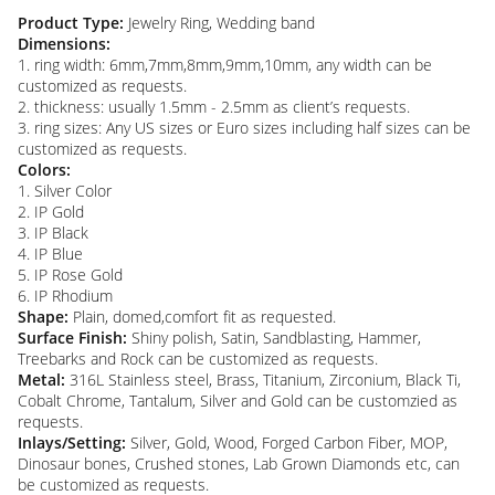
Product Type:
Jewelry Ring, Wedding band
Dimensions:
1. ring width: 6mm,7mm,8mm,9mm,10mm, any width can be
customized as requests.
2. thickness: usually 1.5mm - 2.5mm as client’s requests.
3. ring sizes: Any US sizes or Euro sizes including half sizes can be
customized as requests.
Colors:
1. Silver Color
2. IP Gold
3. IP Black
4. IP Blue
5. IP Rose Gold
6. IP Rhodium
Shape:
Plain, domed,comfort fit as requested.
Surface Finish:
Shiny polish, Satin, Sandblasting, Hammer,
Treebarks and Rock can be customized as requests.
Metal:
316L Stainless steel, Brass, Titanium, Zirconium, Black Ti,
Cobalt Chrome, Tantalum, Silver and Gold can be customzied as
requests.
Inlays/Setting:
Silver, Gold, Wood, Forged Carbon Fiber, MOP,
Dinosaur bones, Crushed stones, Lab Grown Diamonds etc, can
be customized as requests.