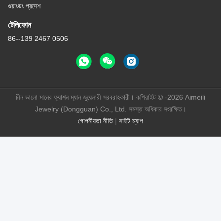
গুয়াংডং প্রদেশ
টেলিফোন
86--139 2467 0506
চীন ভালো মানের ফ্যাশন ম্যান জুয়েলারী সরবরাহকারী। কপিরাইট © -2026 Aimeili
Jewelry (Dongguan) Co., Ltd. সমস্ত অধিকার সংরক্ষিত।
গোপনীয়তা নীতি
|
সাইট ম্যাপ