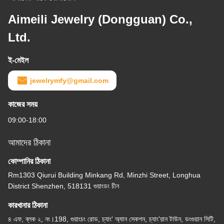
Aimeili Jewelry (Dongguan) Co.,
Ltd.
ই-মেইল
jewelrymfy@gmail.com
কাজের সময়
09:00-18:00
আমাদের ঠিকানা
কোম্পানির ঠিকানা
Rm1303 Qiurui Building Minkang Rd, Minzhi Street, Longhua
District Shenzhen, 518131 গুয়াংডং চীন
কারখানার ঠিকানা
৪ এফ, ব্লক ২, নং।198, গুয়াংচং রোড, চ্যাং' অ্যান সেকশন, চ্যাং'য়ান টাউন, ডংগুয়ান সিটি,