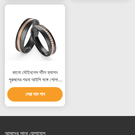
কালো স্টেইনলেস স্টীল ফ্যাশন
পুরুষদের গয়না আইপি সঙ্গে গোলাপী
স্বর্ণের সেট পুরো সারি Zircon রিং
সেরা দাম পান
আমাদের সাথে যোগাযোগ