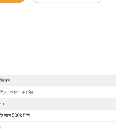
নিসেক্স
্রিয়, ফ্যাশন, ক্লাসিক
ার
রতি মাসে 500k পিসি
স