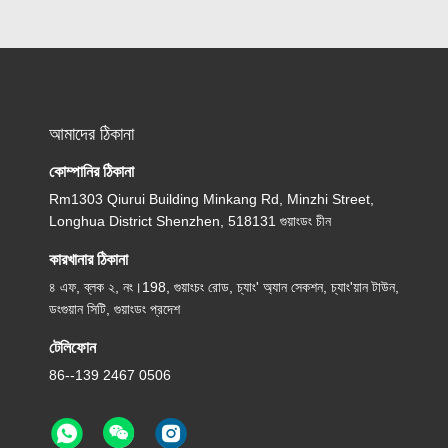
আমাদের ঠিকানা
কোম্পানির ঠিকানা
Rm1303 Qiurui Building Minkang Rd, Minzhi Street,
Longhua District Shenzhen, 518131 গুয়াংডং চীন
কারখানার ঠিকানা
৪ এফ, ব্লক ২, নং।198, গুয়াংচং রোড, চ্যাং' অ্যান সেকশন, চ্যাং'য়ান টাউন,
ডংগুয়ান সিটি, গুয়াংডং প্রদেশ
টেলিফোন
86--139 2467 0506