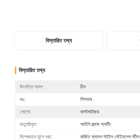
বিস্তারিত তথ্য
বিস্তারিত তথ্য
উৎপত্তি স্থল:
চীন
রঙ:
সিলভার
লোগো:
কাস্টমাইজড
ধাতুপট্টাবৃত:
আইপি ব্ল্যাক প্লাটিং
বিশেষভাবে তুলে ধরা:
মার্জিত ফ্যাশন স্টাইল স্টেইনলেস স্ট