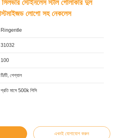
ইল সিলভার স্টেইনলেস স্টীল গোলাকার দুল
কাস্টমাইজড লোগো সহ নেকলেস
Ringentle
31032
100
টি/টি, পেপ্যাল
প্রতি মাসে 500k পিসি
এখনই যোগাযোগ করুন