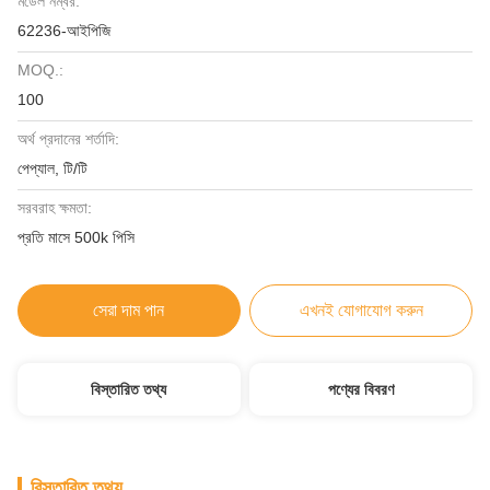
মডেল নম্বর:
62236-আইপিজি
MOQ.:
100
অর্থ প্রদানের শর্তাদি:
পেপ্যাল, টি/টি
সরবরাহ ক্ষমতা:
প্রতি মাসে 500k পিসি
সেরা দাম পান
এখনই যোগাযোগ করুন
বিস্তারিত তথ্য
পণ্যের বিবরণ
বিস্তারিত তথ্য