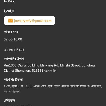
Ltd.
ই-মেইল
jewelrymfy@gmail.com
কাজের সময়
09:00-18:00
আমাদের ঠিকানা
কোম্পানির ঠিকানা
Rm1303 Qiurui Building Minkang Rd, Minzhi Street, Longhua
District Shenzhen, 518131 গুয়াংডং চীন
কারখানার ঠিকানা
৪ এফ, ব্লক ২, নং।198, গুয়াংচং রোড, চ্যাং' অ্যান সেকশন, চ্যাং'য়ান টাউন, ডংগুয়ান সিটি,
গুয়াংডং প্রদেশ
টেলিফোন