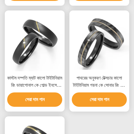
কাস্টম দম্পতি ম্যাট কালো টাইটানিয়াম
পাথরের অনুকরণ টেক্সচার কালো
রিং ডায়াগোনাল কে গোল্ড ইনসেট
টাইটানিয়াম গয়না কে সোনার রিং সেট
জিরকন ডিজাইন সহ
জিরকন দম্পতি রিং
সেরা দাম পান
সেরা দাম পান