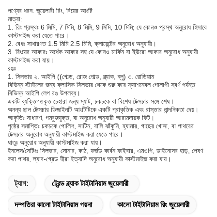
পণ্যের ধরন: জুয়েলারী রিং, বিয়ের আংটি
মাত্রা:
1. রিং প্রস্থঃ 6 মিমি, 7 মিমি, 8 মিমি, 9 মিমি, 10 মিমি; যে কোনও প্রস্থ অনুরোধ হিসাবে
কাস্টমাইজ করা যেতে পারে।
2. বেধঃ সাধারণত 1.5 মিমি 2.5 মিমি, ক্লায়েন্টের অনুরোধ অনুযায়ী।
3. রিংয়ের আকারঃ অর্ধেক আকার সহ যে কোনও মার্কিন বা ইউরো আকার অনুরোধ অনুযায়ী
কাস্টমাইজ করা যায়।
রঙঃ
1. সিলভার ২. আইপি ((গোল্ড, রোজ গোল্ড, ব্ল্যাক, ব্লু) ৩. রোডিয়াম
বিভিন্ন স্টাইলের জন্য ক্লাসিক সিলভার থেকে শুরু করে ফ্যাশনেবল গোলাপী স্বর্ণ পর্যন্ত
বিভিন্ন আইপি লেপ রঙ উপলব্ধ।
একটি ব্যক্তিগতকৃত চেহারা জন্য ম্যাট, চকচকে বা বিশেষ টেক্সচার সঙ্গে শেষ।
অনন্য ছাল টেক্সচার ডিজাইনটি আংটিটিকে একটি প্রাকৃতিক এবং রাস্তার নান্দনিকতা দেয়।
আকৃতিঃ সাধারণ, গম্বুজযুক্ত, বা অনুরোধ অনুযায়ী আরামদায়ক ফিট।
পৃষ্ঠের সমাপ্তিঃ চকচকে পোলিশ, সাটিন, বালি ঝাঁকুনি, হ্যামার, গাছের খোসা, বা পাথরের
টেক্সচার অনুরোধ অনুযায়ী কাস্টমাইজ করা যেতে পারে।
ধাতুঃ অনুরোধ অনুযায়ী কাস্টমাইজ করা যায়।
ইনলেস/সেটিংঃ সিলভার, সোনার, কাঠ, ফর্জড কার্বন ফাইবার, এমওপি, ডাইনোসর হাড়, পেষণ
করা পাথর, ল্যাব-গ্রেড হীরা ইত্যাদি অনুরোধ অনুযায়ী কাস্টমাইজ করা যায়।
ট্যাগ:
ট্রেন্ড ব্ল্যাক টাইটানিয়াম জুয়েলারী
দম্পতিরা কালো টাইটানিয়াম গয়না
কালো টাইটানিয়াম রিং জুয়েলারী