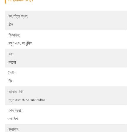
উৎপত্তি স্থল:
চীন
ডিজাইন:
মসৃণ এবং আধুনিক
রঙ:
কালো
শৈলী:
রিং
আরাম ফিট:
মসৃণ এবং পরতে আরামদায়ক
শেষ করো:
পোলিশ
উপাদান: