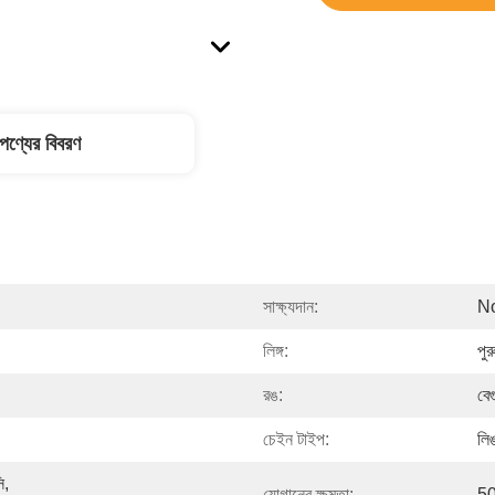
পণ্যের বিবরণ
সাক্ষ্যদান:
N
লিঙ্গ:
পুর
রঙ:
বেগ
চেইন টাইপ:
লি
, 
যোগানের ক্ষমতা:
50