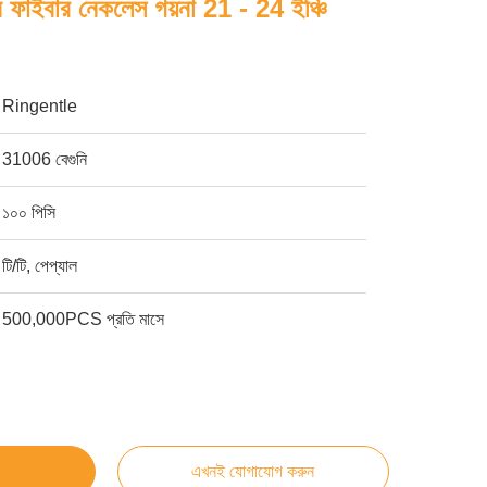
বন ফাইবার নেকলেস গয়না 21 - 24 ইঞ্চি
Ringentle
31006 বেগুনি
১০০ পিসি
টি/টি, পেপ্যাল
500,000PCS প্রতি মাসে
এখনই যোগাযোগ করুন