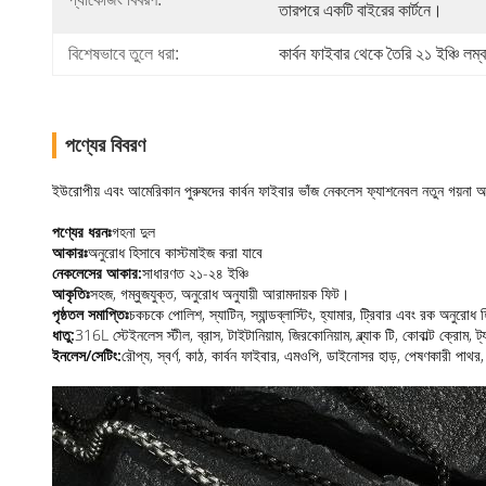
তারপরে একটি বাইরের কার্টনে।
বিশেষভাবে তুলে ধরা:
কার্বন ফাইবার থেকে তৈরি ২১ ইঞ্চি লম
পণ্যের বিবরণ
ইউরোপীয় এবং আমেরিকান পুরুষদের কার্বন ফাইবার ভাঁজ নেকলেস ফ্যাশনেবল নতুন গয়না আন
পণ্যের ধরনঃ
গহনা দুল
আকারঃ
অনুরোধ হিসাবে কাস্টমাইজ করা যাবে
নেকলেসের আকার:
সাধারণত ২১-২৪ ইঞ্চি
আকৃতিঃ
সহজ, গম্বুজযুক্ত, অনুরোধ অনুযায়ী আরামদায়ক ফিট।
পৃষ্ঠতল সমাপ্তিঃ
চকচকে পোলিশ, স্যাটিন, স্যান্ডব্লাস্টিং, হ্যামার, ট্রিবার এবং রক অনুরো
ধাতু:
316L স্টেইনলেস স্টীল, ব্রাস, টাইটানিয়াম, জিরকোনিয়াম, ব্ল্যাক টি, কোবাল্ট ক্রো
ইনলেস/সেটিং:
রৌপ্য, স্বর্ণ, কাঠ, কার্বন ফাইবার, এমওপি, ডাইনোসর হাড়, পেষণকারী পাথর,