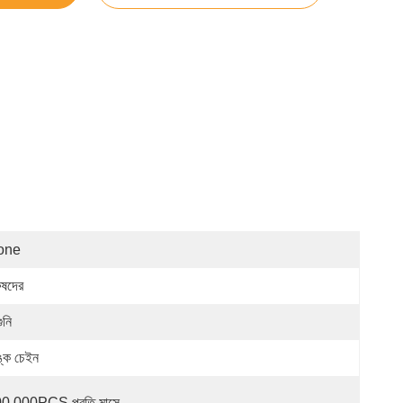
one
ুষদের
ুনি
ঙ্ক চেইন
0,000PCS প্রতি মাসে