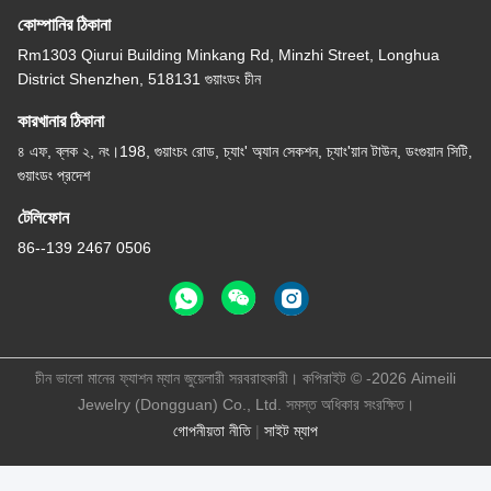
কোম্পানির ঠিকানা
Rm1303 Qiurui Building Minkang Rd, Minzhi Street, Longhua
District Shenzhen, 518131 গুয়াংডং চীন
কারখানার ঠিকানা
৪ এফ, ব্লক ২, নং।198, গুয়াংচং রোড, চ্যাং' অ্যান সেকশন, চ্যাং'য়ান টাউন, ডংগুয়ান সিটি,
গুয়াংডং প্রদেশ
টেলিফোন
86--139 2467 0506
চীন ভালো মানের ফ্যাশন ম্যান জুয়েলারী সরবরাহকারী। কপিরাইট © -2026 Aimeili
Jewelry (Dongguan) Co., Ltd. সমস্ত অধিকার সংরক্ষিত।
গোপনীয়তা নীতি
|
সাইট ম্যাপ