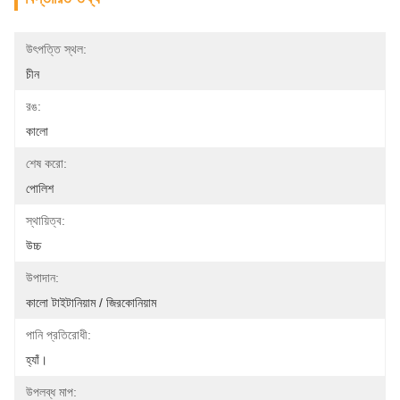
উৎপত্তি স্থল:
চীন
রঙ:
কালো
শেষ করো:
পোলিশ
স্থায়িত্ব:
উচ্চ
উপাদান:
কালো টাইটানিয়াম / জিরকোনিয়াম
পানি প্রতিরোধী:
হ্যাঁ।
উপলব্ধ মাপ: