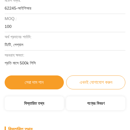
মডেল নম্বর:
62245-আইপিআর
MOQ.:
100
অর্থ প্রদানের শর্তাদি:
টি/টি, পেপ্যাল
সরবরাহ ক্ষমতা:
প্রতি মাসে 500k পিসি
সেরা দাম পান
এখনই যোগাযোগ করুন
বিস্তারিত তথ্য
পণ্যের বিবরণ
বিস্তারিত তথ্য