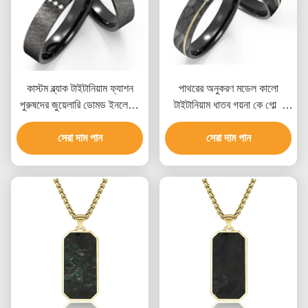
কাস্টম ব্ল্যাক টাইটানিয়াম ফ্যাশন
পাথরের অনুকরণ মডেল কালো
পুরুষদের জুয়েলারি ডোমড ইনলেইড
টাইটানিয়াম ধাতব গয়না কে গোল্ড
জিরকন পলিশড কাপল রিং
জিরকন কাস্টম বিয়ের রিং সহ
সেরা দাম পান
সেরা দাম পান