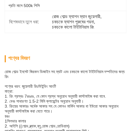
প্রতি মাসে 500k পিসি
রোজ গোল্ড ফ্যাশন ম্যান জুয়েলারী
, 
বিশেষভাবে তুলে ধরা:
চকচকে ফ্যাশন পুরুষের গয়না
, 
চকচকে কালো টাইটানিয়াম রিং
পণ্যের বিবরণ
রোজ গোল্ড ইনসেট জিরকন ডিজাইন সহ ম্যাট এবং চকচকে কালো টাইটানিয়াম দম্পতিদের জন্য
রিং
পণ্যের ধরন: জুয়েলারী রিং/উইন্ডিং আংটি
মাত্রা:
1. রিং প্রস্থঃ 7mm, যে কোন প্রস্থ অনুরোধ অনুযায়ী কাস্টমাইজ করা যাবে.
2. বেধঃ সাধারণত 1.5-2 মিমি ক্লায়েন্টের অনুরোধ অনুযায়ী।
3. রিংয়ের আকারঃ অর্ধেক আকার সহ যে কোনও মার্কিন আকার বা ইউরো আকার অনুরোধ
অনুযায়ী কাস্টমাইজ করা যেতে পারে।
রঙঃ
1সিলভার কালার
2. আইপি ((গোল্ড,ব্ল্যাক,ব্লু,রোজ গোল্ড,রোডিয়াম)