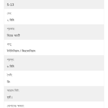
5-13
বেধ:
২ মিমি
প্রকার:
বিয়ের আংটি
ধাতু:
টাইটানিয়াম / জিরকোনিয়াম
প্রস্থ:
৬ মিমি
শৈলী:
রিং
আরাম ফিট:
হ্যাঁ।
যোগানের ক্ষমতা: