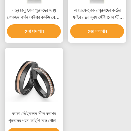
নতুন চালু হওয়া পুরুষদের জন্য
আয়তক্ষেত্রাকার পুরুষদের কাঠের
ফোরজড কার্বন ফাইবার কাস্টম পেন্ডেন্ট
ফাইবার দুল ক্রস স্টেইনলেস স্টীল
স্টেইনলেস স্টীল জুয়েলারি ১৪k গোল্ড
14k সোনার কলাস
সেরা দাম পান
নেকলেস
সেরা দাম পান
কালো স্টেইনলেস স্টীল ফ্যাশন
পুরুষদের গয়না আইপি সঙ্গে গোলাপী
স্বর্ণের সেট পুরো সারি Zircon রিং