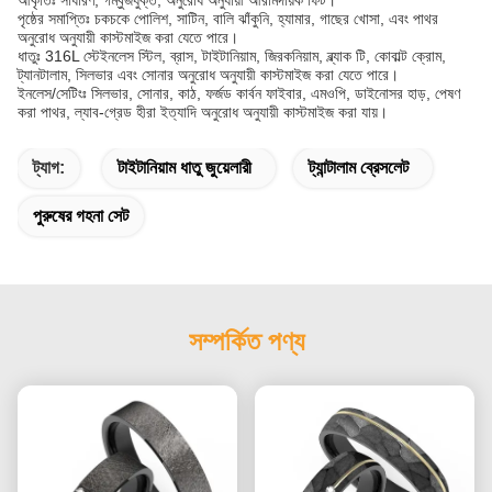
আকৃতিঃ সাধারণ, গম্বুজযুক্ত, অনুরোধ অনুযায়ী আরামদায়ক ফিট।
পৃষ্ঠের সমাপ্তিঃ চকচকে পোলিশ, সাটিন, বালি ঝাঁকুনি, হ্যামার, গাছের খোসা, এবং পাথর
অনুরোধ অনুযায়ী কাস্টমাইজ করা যেতে পারে।
ধাতুঃ 316L স্টেইনলেস স্টিল, ব্রাস, টাইটানিয়াম, জিরকনিয়াম, ব্ল্যাক টি, কোবাল্ট ক্রোম,
ট্যানটালাম, সিলভার এবং সোনার অনুরোধ অনুযায়ী কাস্টমাইজ করা যেতে পারে।
ইনলেস/সেটিংঃ সিলভার, সোনার, কাঠ, ফর্জড কার্বন ফাইবার, এমওপি, ডাইনোসর হাড়, পেষণ
করা পাথর, ল্যাব-গ্রেড হীরা ইত্যাদি অনুরোধ অনুযায়ী কাস্টমাইজ করা যায়।
ট্যাগ:
টাইটানিয়াম ধাতু জুয়েলারী
ট্যান্টালাম ব্রেসলেট
পুরুষের গহনা সেট
সম্পর্কিত পণ্য