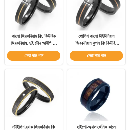
কালো জিরকনিয়াম রিং, কিউবিক
পোলিশ কালো টাইটানিয়াম
জিরকনিয়াম, দুই টোন আইপি কে
জিরকনিয়াম কুপল রিং কিউবিক
গোল্ড
জিরকনিয়াম দুই টোন আইপি গোল্ড
সেরা দাম পান
সেরা দাম পান
স্টাইলিশ ব্ল্যাক জিরকনিয়াম রিং
হাইপো-অ্যালার্জেনিক কালো