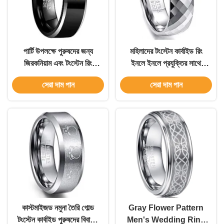
পার্টি উপলক্ষে পুরুষদের জন্য
মহিলাদের টংস্টেন কার্বাইড রিং
জিরকনিয়াম এবং টংস্টেন রিং
ইনলে ইনলে প্রযুক্তির সাথে
টংস্টেন কার্বাইড জুয়েলারী
পুরুষদের ফ্যাশন আনুষাঙ্গিক
সেরা দাম পান
সেরা দাম পান
কাস্টমাইজড নমুনা তৈরি গোল্ড
Gray Flower Pattern
টংস্টেন কার্বাইড পুরুষদের বিবাহের
Men's Wedding Ring