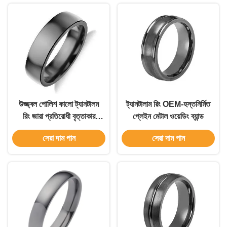
উজ্জ্বল পোলিশ কালো ট্যানটালম
ট্যানটালাম রিং OEM-হস্তনির্মিত
রিং জারা প্রতিরোধী বৃত্তাকার
প্লেইন মেটাল ওয়েডিং ব্যান্ড
জুয়েলারী রিং
সেরা দাম পান
সেরা দাম পান