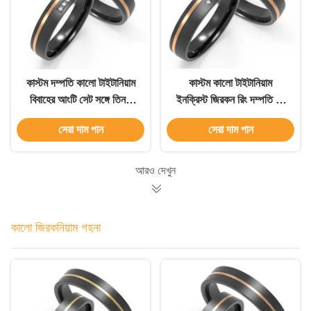
কাস্টম দম্পতি কালো টাইটানিয়াম
কাস্টম কালো টাইটানিয়াম
বিবাহের আংটি সেট সঙ্গে তিনটি
ইনক্রিস্ট জিরকন রিং দম্পতি রিং
জিরকন রিং
জন্য
সেরা দাম পান
সেরা দাম পান
আরও দেখুন
কালো জিরকনিয়াম গহনা