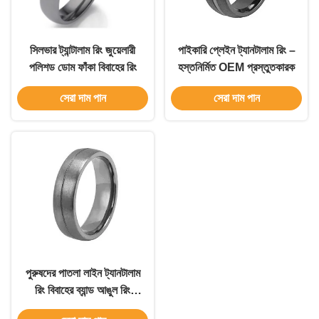
সিলভার ট্যান্টালাম রিং জুয়েলারী
পাইকারি প্লেইন ট্যানটালাম রিং –
পলিশড ডোম ফাঁকা বিবাহের রিং
হস্তনির্মিত OEM প্রস্তুতকারক
সেরা দাম পান
সেরা দাম পান
পুরুষদের পাতলা লাইন ট্যানটালাম
রিং বিবাহের ব্যান্ড আঙুল রিং
টাইটানিয়াম ইস্পাত কালো রিং