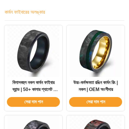
কার্বন ফাইবারের অলঙ্কার
বিলাসবহুল নকল কার্বন ফাইবার
উচ্চ-কর্মক্ষমতা রঙিন কার্বন রিং |
ব্যান্ড | 50+ কালার প্যালেট |
নকল | OEM অংশীদার
পাইকারি
সেরা দাম পান
সেরা দাম পান