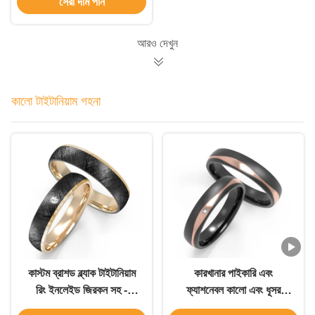
সেরা দাম পান
আরও দেখুন
কালো টাইটানিয়াম গহনা
কাস্টম ব্রাশড ব্ল্যাক টাইটানিয়াম
কারখানার পাইকারি এবং
রিং ইনলেইড জিরকন সহ -
ফ্যাশনেবল কালো এবং ধূসর
যুগলদের জন্য ইউনিসেক্স ওয়েডিং
জিরকোনিয়াম ও টাইটানিয়াম