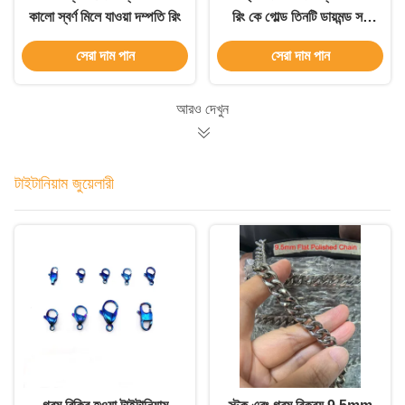
কালো স্বর্ণ মিলে যাওয়া দম্পতি রিং
রিং কে গোল্ড তিনটি ডায়মন্ড সহ
মরিচা প্রতিরোধী
সেরা দাম পান
সেরা দাম পান
আরও দেখুন
টাইটানিয়াম জুয়েলারী