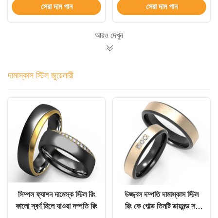
সেরা দাম পান
সেরা দাম পান
আংটি
আরও দেখুন
দামাস্কাস স্টিল জুয়েলারী
সিম্পল ফ্যাশন দামেস্ক স্টিল রিং
উজ্জ্বল দম্পতি দামাস্কাস স্টিল
কালো স্বর্ণ মিলে যাওয়া দম্পতি রিং
রিং কে গোল্ড তিনটি ডায়মন্ড সহ
মরিচা প্রতিরোধী