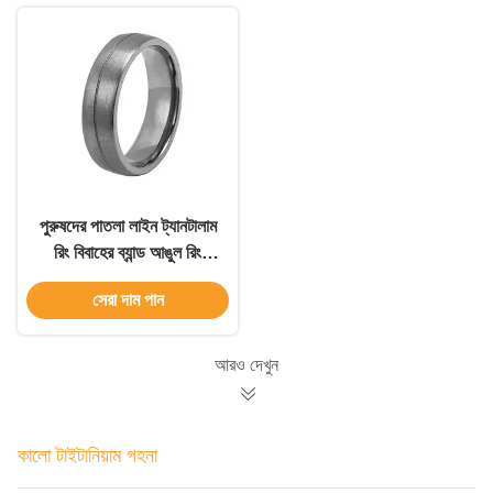
পুরুষদের পাতলা লাইন ট্যানটালাম
রিং বিবাহের ব্যান্ড আঙুল রিং
টাইটানিয়াম ইস্পাত কালো রিং
সেরা দাম পান
আরও দেখুন
কালো টাইটানিয়াম গহনা