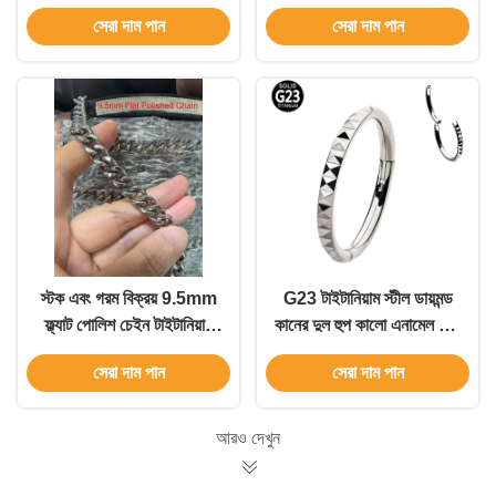
টাইটানিয়াম অ্যাকসেসরিজ সহ
স্টক ইন
সেরা দাম পান
সেরা দাম পান
পুরুষদের নেকলেস স্টকে
স্টক এবং গরম বিক্রয় 9.5mm
G23 টাইটানিয়াম স্টীল ডায়মন্ড
ফ্ল্যাট পোলিশ চেইন টাইটানিয়াম
কানের দুল হুপ কালো এনামেল এবং
আনুষাঙ্গিক Gentlemen চেইন
হাইপোএলার্জেনিক
সেরা দাম পান
সেরা দাম পান
আরও দেখুন