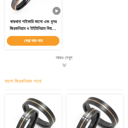
কারখানা পাইকারি কালো এবং ধূসর
জিরকনিয়াম ও টাইটানিয়াম বিবাহের
আংটি এবং পুরুষের গয়না বিবর্ণতা
সেরা দাম পান
ছাড়াই পুরুষদের বিবাহের আংটি
আরও দেখুন
কালো জিরকনিয়াম গহনা