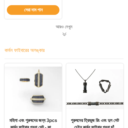
তৈরি
সেরা দাম পান
আরও দেখুন
কার্বন ফাইবারের অলঙ্কার
মহিলা এবং পুরুষদের জন্য 3pcs
পুরুষদের ত্রিভুজ রিং এবং দুল সেট
কার্বন ফাইবার গয়না সেট - কাস্টম
চেইন কার্বন ফাইবার গয়না ছাঁচ