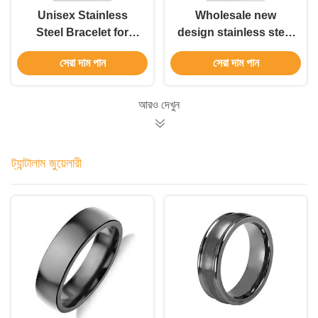
Unisex Stainless
Wholesale new
Steel Bracelet for
design stainless steel
Birthday Holiday Gift
curved engraved
সেরা দাম পান
সেরা দাম পান
with Engraved Logo
vintage men's
bracelet jewelry
আরও দেখুন
ট্যান্টালাম জুয়েলারী