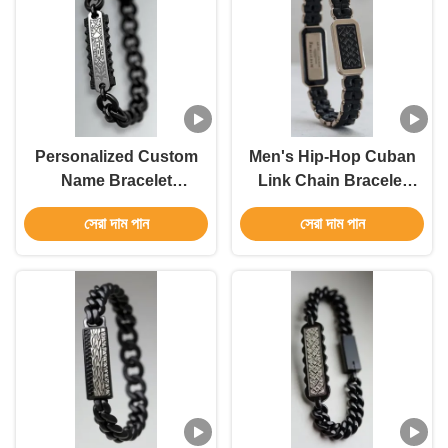
Personalized Custom
Men's Hip-Hop Cuban
Name Bracelet
Link Chain Bracelet
Stainless Steel DIY
Minimalist & Edgy
সেরা দাম পান
সেরা দাম পান
Bracelet Jewelry
Cool Style Gift