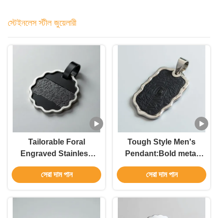
স্টেইনলেস স্টীল জুয়েলারী
Tailorable Foral
Tough Style Men's
Engraved Stainless
Pendant:Bold metal
Steel Men's Pendant
frame,black
সেরা দাম পান
সেরা দাম পান
core,shows trendy
personality.