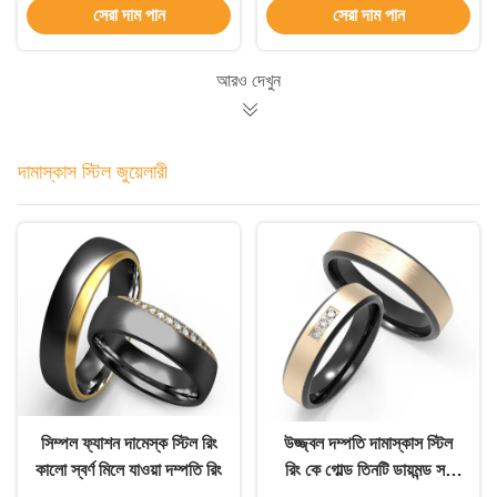
সেরা দাম পান
সেরা দাম পান
আংটি
আরও দেখুন
দামাস্কাস স্টিল জুয়েলারী
সিম্পল ফ্যাশন দামেস্ক স্টিল রিং
উজ্জ্বল দম্পতি দামাস্কাস স্টিল
কালো স্বর্ণ মিলে যাওয়া দম্পতি রিং
রিং কে গোল্ড তিনটি ডায়মন্ড সহ
মরিচা প্রতিরোধী