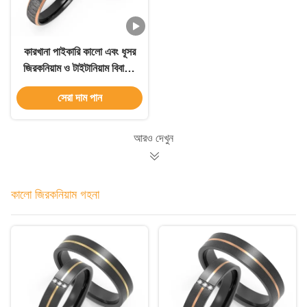
কারখানা পাইকারি কালো এবং ধূসর
জিরকনিয়াম ও টাইটানিয়াম বিবাহের
আংটি এবং পুরুষের গয়না বিবর্ণতা
সেরা দাম পান
ছাড়াই পুরুষদের বিবাহের আংটি
আরও দেখুন
কালো জিরকনিয়াম গহনা