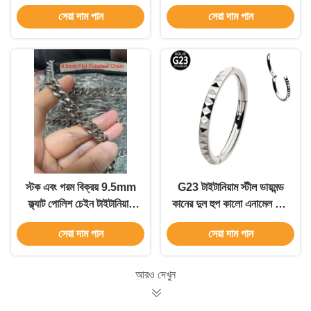
টাইটানিয়াম অ্যাকসেসরিজ সহ
স্টক ইন
সেরা দাম পান
সেরা দাম পান
পুরুষদের নেকলেস স্টকে
স্টক এবং গরম বিক্রয় 9.5mm
G23 টাইটানিয়াম স্টীল ডায়মন্ড
ফ্ল্যাট পোলিশ চেইন টাইটানিয়াম
কানের দুল হুপ কালো এনামেল এবং
আনুষাঙ্গিক Gentlemen চেইন
হাইপোএলার্জেনিক
সেরা দাম পান
সেরা দাম পান
আরও দেখুন