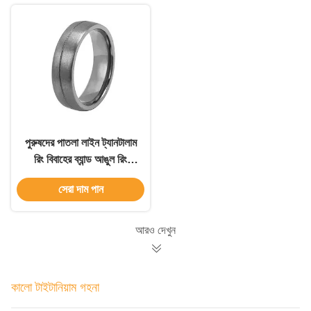
পুরুষদের পাতলা লাইন ট্যানটালাম
রিং বিবাহের ব্যান্ড আঙুল রিং
টাইটানিয়াম ইস্পাত কালো রিং
সেরা দাম পান
আরও দেখুন
কালো টাইটানিয়াম গহনা