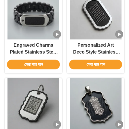
Engraved Charms
Personalized Art
Plated Stainless Steel
Deco Style Stainless
Bracelet Men Jewelry
Steel Men's Pendant
সেরা দাম পান
সেরা দাম পান
Designs