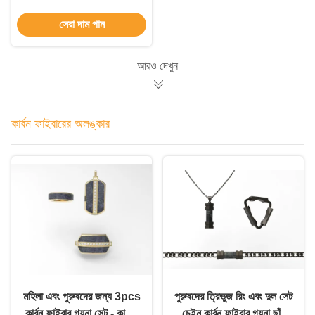
তৈরি
সেরা দাম পান
আরও দেখুন
কার্বন ফাইবারের অলঙ্কার
মহিলা এবং পুরুষদের জন্য 3pcs
পুরুষদের ত্রিভুজ রিং এবং দুল সেট
কার্বন ফাইবার গয়না সেট - কাস্টম
চেইন কার্বন ফাইবার গয়না ছাঁচ