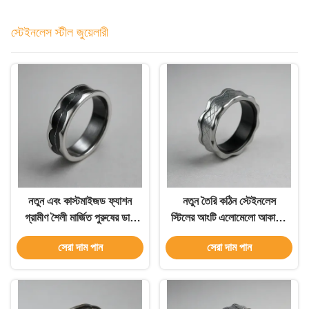
স্টেইনলেস স্টীল জুয়েলারী
নতুন এবং কাস্টমাইজড ফ্যাশন
নতুন তৈরি কঠিন স্টেইনলেস
গ্রামীণ শৈলী মার্জিত পুরুষের ডাই
স্টিলের আংটি এলোমেলো আকারের
কাস্ট মোল্ড রিং স্টেইনলেস স্টিলের
প্রকারভেদ স্টেইনলেস স্টিলের
সেরা দাম পান
সেরা দাম পান
পুরুষদের জন্য আংটি
গহনার আংটি পুরুষ এবং মহিলাদের
জন্য