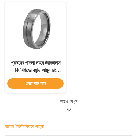
পুরুষদের পাতলা লাইন ট্যানটালাম
রিং বিবাহের ব্যান্ড আঙুল রিং
টাইটানিয়াম ইস্পাত কালো রিং
সেরা দাম পান
আরও দেখুন
কালো টাইটানিয়াম গহনা