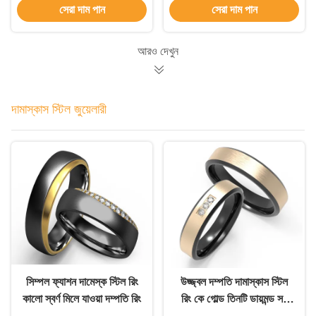
সেরা দাম পান
সেরা দাম পান
আংটি
আরও দেখুন
দামাস্কাস স্টিল জুয়েলারী
সিম্পল ফ্যাশন দামেস্ক স্টিল রিং
উজ্জ্বল দম্পতি দামাস্কাস স্টিল
কালো স্বর্ণ মিলে যাওয়া দম্পতি রিং
রিং কে গোল্ড তিনটি ডায়মন্ড সহ
মরিচা প্রতিরোধী