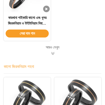
কারখানা পাইকারি কালো এবং ধূসর
জিরকনিয়াম ও টাইটানিয়াম বিবাহের
আংটি এবং পুরুষের গয়না বিবর্ণতা
সেরা দাম পান
ছাড়াই পুরুষদের বিবাহের আংটি
আরও দেখুন
কালো জিরকনিয়াম গহনা