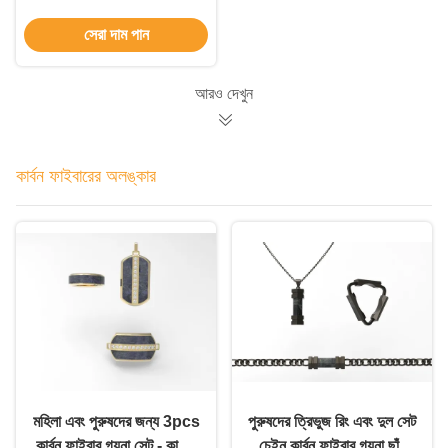
তৈরি
সেরা দাম পান
আরও দেখুন
কার্বন ফাইবারের অলঙ্কার
মহিলা এবং পুরুষদের জন্য 3pcs
পুরুষদের ত্রিভুজ রিং এবং দুল সেট
কার্বন ফাইবার গয়না সেট - কাস্টম
চেইন কার্বন ফাইবার গয়না ছাঁচ