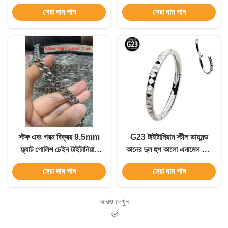
টাইটানিয়াম অ্যাকসেসরিজ সহ
স্টক ইন
সেরা দাম পান
সেরা দাম পান
পুরুষদের নেকলেস স্টকে
স্টক এবং গরম বিক্রয় 9.5mm
G23 টাইটানিয়াম স্টীল ডায়মন্ড
ফ্ল্যাট পোলিশ চেইন টাইটানিয়াম
কানের দুল হুপ কালো এনামেল এবং
আনুষাঙ্গিক Gentlemen চেইন
হাইপোএলার্জেনিক
সেরা দাম পান
সেরা দাম পান
আরও দেখুন