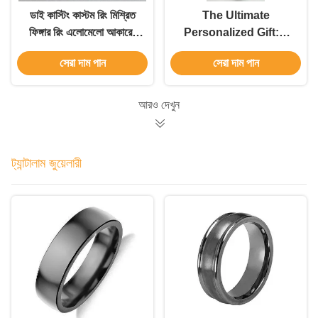
ডাই কাস্টিং কাস্টম রিং মিশ্রিত
The Ultimate
ফিঙ্গার রিং এলোমেলো আকারের
Personalized Gift:A
প্রকার স্টেইনলেস স্টিল জুয়েলারি
Classic Cuban Chain
সেরা দাম পান
সেরা দাম পান
রিং পুরুষ এবং মহিলাদের জন্য
with Custom
engraving
আরও দেখুন
ট্যান্টালাম জুয়েলারী