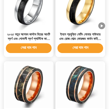
২০২৫ নতুন আগমন কাস্টম বিয়ের আংটি
ইনলে প্রযুক্তি সেটিং সোনার পাউডার
স্বর্ণ এবং গোলাপী স্বর্ণ প্লাস্টিক কার্বন
এবং রোজ গোল্ড ফোরজড কার্বন ফাইবার
ফাইবার বিয়ের আংটি পুরুষের আংটি
বিবাহের ব্যান্ড পুরুষদের পার্টির অনুষ্ঠানের
জন্য 2025
সেরা দাম পান
সেরা দাম পান