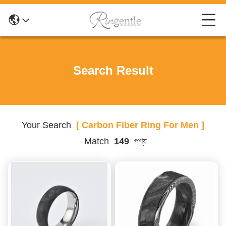
Search Result
Your Search
[ Carbon Fiber Ring For Men ]
Match
149
পণ্য