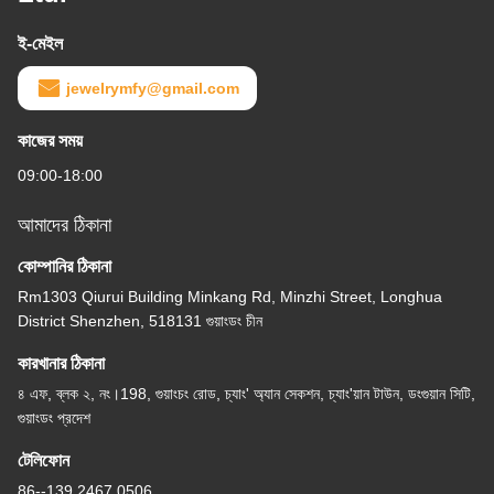
ই-মেইল
jewelrymfy@gmail.com
কাজের সময়
09:00-18:00
আমাদের ঠিকানা
কোম্পানির ঠিকানা
Rm1303 Qiurui Building Minkang Rd, Minzhi Street, Longhua
District Shenzhen, 518131 গুয়াংডং চীন
কারখানার ঠিকানা
৪ এফ, ব্লক ২, নং।198, গুয়াংচং রোড, চ্যাং' অ্যান সেকশন, চ্যাং'য়ান টাউন, ডংগুয়ান সিটি,
গুয়াংডং প্রদেশ
টেলিফোন
86--139 2467 0506