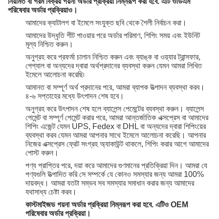
নিয়মিত বা গরম বিক্রয় গয়না অর্ডার প্রক্রিয়া নিম্নরূপ করা হবে. এটি ওডিএম
পরিষেবার অর্ডার প্রক্রিয়াও।
আমাদের ক্যাটালগ বা ইমেলে সংযুক্ত ছবি থেকে শৈলী নির্বাচন করা।
আমাদের উদ্ধৃতি শীট পাওয়ার পরে অর্ডার পরিমাণ, শিপিং সময় এবং ইউনিট
মূল্য নিশ্চিত করুন।
অনুগ্রহ করে প্রফর্মা চালান নিশ্চিত করুন এবং ব্যাঙ্ক বা ওয়্যার ট্রান্সফার,
পেপ্যাল ​​বা অন্যদের দ্বারা অর্থপ্রদানের ব্যবস্থা করুন যেমন আমরা লিখিত
ইমেলে আলোচনা করেছি৷
আমানত বা সম্পূর্ণ অর্থ প্রদানের পরে, আমরা ব্যাপক উত্পাদন ব্যবস্থা করব।
৪-৬ সপ্তাহের মধ্যে উৎপাদন শেষ হবে।
অনুগ্রহ করে উৎপাদন শেষ হলে ব্যালেন্স পেমেন্টের ব্যবস্থা করুন। ব্যালেন্স
পেমেন্ট বা সম্পূর্ণ পেমেন্ট করার পরে, আমরা আন্তর্জাতিক এক্সপ্রেস বা আমাদের
শিপিং এজেন্ট যেমন UPS, Fedex বা DHL বা অন্যদের দ্বারা শিপিংয়ের
ব্যবস্থা করব যেমন আমরা আপনার সাথে ইমেলে আলোচনা করেছি। আপনার
নিজের এক্সপ্রেস ফ্রেট সংগ্রহ অ্যাকাউন্ট থাকলে, শিপিং করার আগে আমাদের
পোস্ট করুন।
পণ্য প্রাপ্তির পরে, দয়া করে আমাদের গুণমানের প্রতিক্রিয়া দিন। আমরা যে
পণ্যগুলি উত্পাদিত করি সে সম্পর্কে যে কোনও সমস্যার জন্য আমরা 100%
দায়বদ্ধ। আমরা যতটা সম্ভব সব সমস্যার সমাধান করার জন্য আমাদের
যথাসাধ্য চেষ্টা করব।
কাস্টমাইজড গয়না অর্ডার প্রক্রিয়া নিম্নরূপ করা হবে. এটিও OEM
পরিষেবার অর্ডার প্রক্রিয়া।