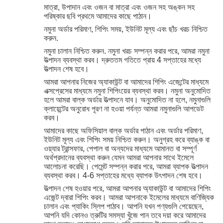
মাত্রা, উপাদান এবং ওজন বা মাত্রা এবং ওজন সহ অঙ্কন সহ
পরিষ্কার ছবি প্রথমে আমাদের কাছে পাঠান।
নমুনা অর্ডার পরিমাণ, শিপিং সময়, ইউনিট মূল্য এবং ছাঁচ খরচ নিশ্চিত
করুন.
নমুনা চালান নিশ্চিত করুন. নমুনা খরচ সম্পন্ন করার পরে, আমরা নমুনা
উত্পাদন ব্যবস্থা করব। দ্রুততম গতিতে প্রায় 4 সপ্তাহের মধ্যে
উত্পাদন শেষ হবে।
আমরা আপনার নিজের অ্যাকাউন্ট বা আমাদের শিপিং এজেন্টের মাধ্যমে
এক্সপ্রেসের মাধ্যমে নমুনা শিপিংয়ের ব্যবস্থা করব। নমুনা অনুমোদিত
হলে আমরা বাল্ক অর্ডার উত্পাদনে যাব। অনুমোদিত না হলে, নমুনাগুলি
ক্লায়েন্টের অনুরোধ পূরণ না হওয়া পর্যন্ত আমরা নমুনাগুলি আপডেট
করব।
আমাদের কাছে অফিসিয়াল বাল্ক অর্ডার পাঠান এবং অর্ডার পরিমাণ,
ইউনিট মূল্য এবং শিপিং সময় নিশ্চিত করুন। অনুগ্রহ করে ব্যাঙ্ক বা
ওয়্যার ট্রান্সফার, পেপাল বা অন্যদের মাধ্যমে আমানত বা সম্পূর্ণ
অর্থপ্রদানের ব্যবস্থা করুন যেমন আমরা আপনার সাথে ইমেলে
আলোচনা করেছি। পেমেন্ট সম্পন্ন করার পরে, আমরা ব্যাপক উত্পাদন
ব্যবস্থা করব। 4-6 সপ্তাহের মধ্যে ব্যাপক উৎপাদন শেষ হবে।
উত্পাদন শেষ হওয়ার পরে, আমরা আপনার অ্যাকাউন্ট বা আমাদের শিপিং
এজেন্ট দ্বারা শিপিং করব। আমরা আপনাকে ইমেলের মাধ্যমে বাণিজ্যিক
চালান এবং প্যাকিং স্লিপ পাঠাব। আপনি যখন পণ্যগুলি পেয়েছেন,
আপনি যদি কোনও ত্রুটির সমস্যা খুঁজে পান তবে দয়া করে আমাদের