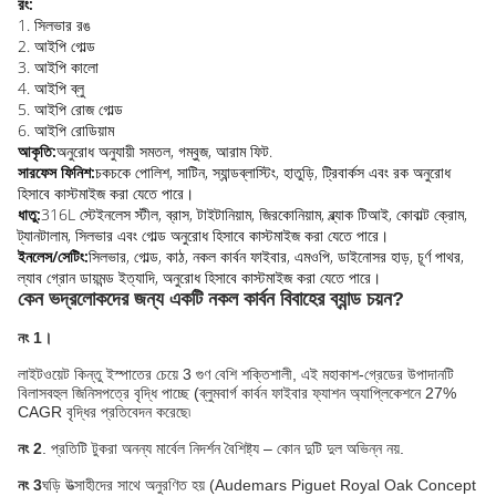
রং:
1. সিলভার রঙ
2. আইপি গোল্ড
3. আইপি কালো
4. আইপি ব্লু
5. আইপি রোজ গোল্ড
6. আইপি রোডিয়াম
আকৃতি:
অনুরোধ অনুযায়ী সমতল, গম্বুজ, আরাম ফিট.
সারফেস ফিনিশ:
চকচকে পোলিশ, সাটিন, স্যান্ডব্লাস্টিং, হাতুড়ি, ট্রিবার্কস এবং রক অনুরোধ
হিসাবে কাস্টমাইজ করা যেতে পারে।
ধাতু:
316L স্টেইনলেস স্টীল, ব্রাস, টাইটানিয়াম, জিরকোনিয়াম, ব্ল্যাক টিআই, কোবাল্ট ক্রোম,
ট্যানটালাম, সিলভার এবং গোল্ড অনুরোধ হিসাবে কাস্টমাইজ করা যেতে পারে।
ইনলেস/সেটিং:
সিলভার, গোল্ড, কাঠ, নকল কার্বন ফাইবার, এমওপি, ডাইনোসর হাড়, চূর্ণ পাথর,
ল্যাব গ্রোন ডায়মন্ড ইত্যাদি, অনুরোধ হিসাবে কাস্টমাইজ করা যেতে পারে।
কেন ভদ্রলোকদের জন্য একটি নকল কার্বন বিবাহের ব্যান্ড চয়ন?
নং 1।
লাইটওয়েট কিন্তু ইস্পাতের চেয়ে 3 গুণ বেশি শক্তিশালী, এই মহাকাশ-গ্রেডের উপাদানটি
বিলাসবহুল জিনিসপত্রে বৃদ্ধি পাচ্ছে (ব্লুমবার্গ কার্বন ফাইবার ফ্যাশন অ্যাপ্লিকেশনে 27%
CAGR বৃদ্ধির প্রতিবেদন করেছে৷
নং 2
. প্রতিটি টুকরা অনন্য মার্বেল নিদর্শন বৈশিষ্ট্য – কোন দুটি দুল অভিন্ন নয়.
নং 3
ঘড়ি উত্সাহীদের সাথে অনুরণিত হয় (Audemars Piguet Royal Oak Concept