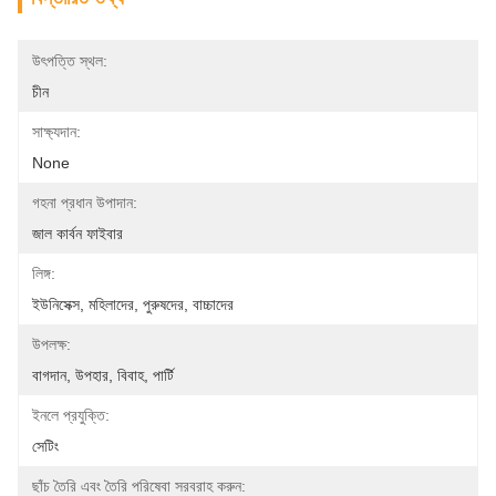
উৎপত্তি স্থল:
চীন
সাক্ষ্যদান:
None
গহনা প্রধান উপাদান:
জাল কার্বন ফাইবার
লিঙ্গ:
ইউনিসেক্স, মহিলাদের, পুরুষদের, বাচ্চাদের
উপলক্ষ:
বাগদান, উপহার, বিবাহ, পার্টি
ইনলে প্রযুক্তি:
সেটিং
ছাঁচ তৈরি এবং তৈরি পরিষেবা সরবরাহ করুন: