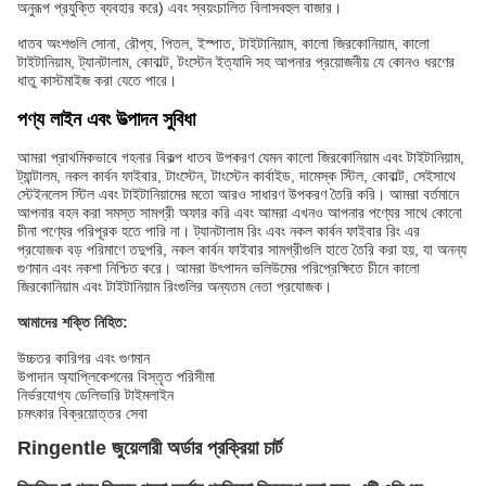
অনুরূপ প্রযুক্তি ব্যবহার করে) এবং স্বয়ংচালিত বিলাসবহুল বাজার।
ধাতব অংশগুলি সোনা, রৌপ্য, পিতল, ইস্পাত, টাইটানিয়াম, কালো জিরকোনিয়াম, কালো
টাইটানিয়াম, ট্যানটালাম, কোবাল্ট, টংস্টেন ইত্যাদি সহ আপনার প্রয়োজনীয় যে কোনও ধরণের
ধাতু কাস্টমাইজ করা যেতে পারে।
পণ্য লাইন এবং উত্পাদন সুবিধা
আমরা প্রাথমিকভাবে গহনার বিকল্প ধাতব উপকরণ যেমন কালো জিরকোনিয়াম এবং টাইটানিয়াম,
ট্যান্টালম, নকল কার্বন ফাইবার, টাংস্টেন, টাংস্টেন কার্বাইড, দামেস্ক স্টিল, কোবাল্ট, সেইসাথে
স্টেইনলেস স্টিল এবং টাইটানিয়ামের মতো আরও সাধারণ উপকরণ তৈরি করি। আমরা বর্তমানে
আপনার বহন করা সমস্ত সামগ্রী অফার করি এবং আমরা এখনও আপনার পণ্যের সাথে কোনো
চীনা পণ্যের পরিপূরক হতে পারি না। ট্যানটালাম রিং এবং নকল কার্বন ফাইবার রিং এর
প্রযোজক বড় পরিমাণে তদুপরি, নকল কার্বন ফাইবার সামগ্রীগুলি হাতে তৈরি করা হয়, যা অনন্য
গুণমান এবং নকশা নিশ্চিত করে। আমরা উৎপাদন ভলিউমের পরিপ্রেক্ষিতে চীনে কালো
জিরকোনিয়াম এবং টাইটানিয়াম রিংগুলির অন্যতম নেতা প্রযোজক।
আমাদের শক্তি নিহিত:
উচ্চতর কারিগর এবং গুণমান
উপাদান অ্যাপ্লিকেশনের বিস্তৃত পরিসীমা
নির্ভরযোগ্য ডেলিভারি টাইমলাইন
চমৎকার বিক্রয়োত্তর সেবা
Ringentle জুয়েলারী অর্ডার প্রক্রিয়া চার্ট