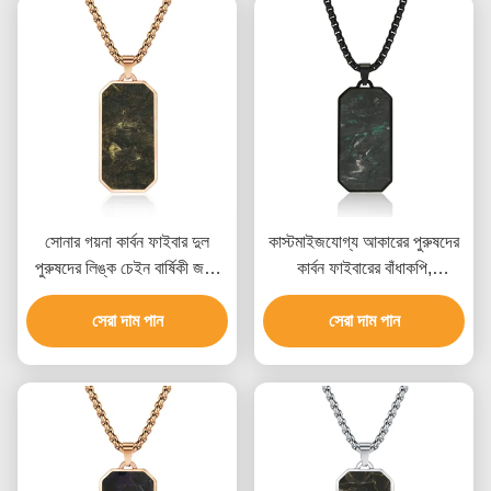
সোনার গয়না কার্বন ফাইবার দুল
কাস্টমাইজযোগ্য আকারের পুরুষদের
পুরুষদের লিঙ্ক চেইন বার্ষিকী জন্য
কার্বন ফাইবারের বাঁধাকপি,
নেকলেস
এয়ারস্পেস-গ্রেড উপাদান এবং
সেরা দাম পান
অনন্য মার্বেল প্যাটার্ন সহ
সেরা দাম পান