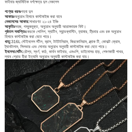
ফাইবার জ্যামিতিক বর্গক্ষেত্র দুল নেকলেস
পণ্যের ধরনঃ
গহনা দুল
আকারঃ
অনুরোধ হিসাবে কাস্টমাইজ করা যাবে
নেকলেসের আকার:
সাধারণত ২১-২৪ ইঞ্চি
আকৃতিঃ
সহজ, গম্বুজযুক্ত, অনুরোধ অনুযায়ী আরামদায়ক ফিট।
পৃষ্ঠতল সমাপ্তিঃ
চকচকে পোলিশ, স্যাটিন, স্যান্ডব্লাস্টিং, হ্যামার, ট্রিবার এবং রক অনুরোধ
হিসাবে কাস্টমাইজ করা যেতে পারে।
ধাতু:
316L স্টেইনলেস স্টীল, ব্রাস, টাইটানিয়াম, জিরকোনিয়াম, ব্ল্যাক টি, কোবাল্ট ক্রোম,
ট্যানটালাম, সিলভার এবং সোনার অনুরোধ অনুযায়ী কাস্টমাইজ করা যেতে পারে।
ইনলেস/সেটিং:
রৌপ্য, স্বর্ণ, কাঠ, কার্বন ফাইবার, এমওপি, ডাইনোসর হাড়, পেষণকারী পাথর,
ল্যাব গ্রোড হীরা ইত্যাদি অনুরোধ অনুযায়ী কাস্টমাইজ করা যায়।