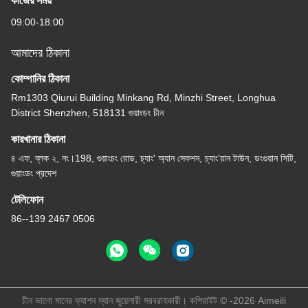
কাজের সময়
09:00-18:00
আমাদের ঠিকানা
কোম্পানির ঠিকানা
Rm1303 Qiurui Building Minkang Rd, Minzhi Street, Longhua
District Shenzhen, 518131 গুয়াংডং চীন
কারখানার ঠিকানা
৪ এফ, ব্লক ২, নং।198, গুয়াংচং রোড, চ্যাং' অ্যান সেকশন, চ্যাং'য়ান টাউন, ডংগুয়ান সিটি,
গুয়াংডং প্রদেশ
টেলিফোন
86--139 2467 0506
চীন ভালো মানের ফ্যাশন ম্যান জুয়েলারী সরবরাহকারী। কপিরাইট © -2026 Aimeili