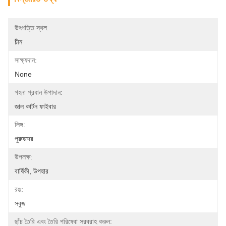
উৎপত্তি স্থল:
চীন
সাক্ষ্যদান:
None
গহনা প্রধান উপাদান:
জাল কার্টন ফাইবার
লিঙ্গ:
পুরুষদের
উপলক্ষ:
বার্ষিকী, উপহার
রঙ:
সবুজ
ছাঁচ তৈরি এবং তৈরি পরিষেবা সরবরাহ করুন: