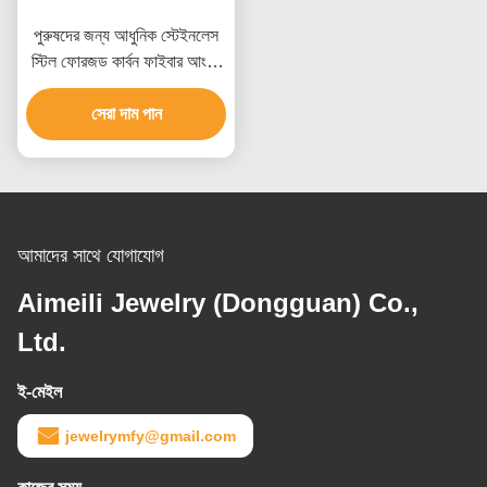
পুরুষদের জন্য আধুনিক স্টেইনলেস
স্টিল ফোরজড কার্বন ফাইবার আংটি,
জলরোধী এবং কাস্টমাইজড পরিষেবা
সেরা দাম পান
সহ
আমাদের সাথে যোগাযোগ
Aimeili Jewelry (Dongguan) Co.,
Ltd.
ই-মেইল
jewelrymfy@gmail.com