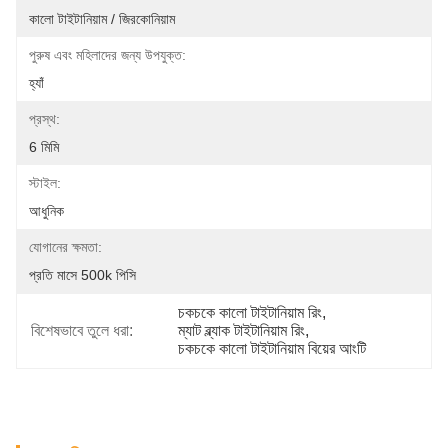
কালো টাইটানিয়াম / জিরকোনিয়াম
পুরুষ এবং মহিলাদের জন্য উপযুক্ত:
হ্যাঁ
প্রস্থ:
6 মিমি
স্টাইল:
আধুনিক
যোগানের ক্ষমতা:
প্রতি মাসে 500k পিসি
চকচকে কালো টাইটানিয়াম রিং
, 
বিশেষভাবে তুলে ধরা:
ম্যাট ব্ল্যাক টাইটানিয়াম রিং
, 
চকচকে কালো টাইটানিয়াম বিয়ের আংটি