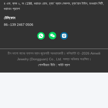
৪ এফ, ব্লক ২, নং।198, গুয়াংচং রোড, চ্যাং' অ্যান সেকশন, চ্যাং'য়ান টাউন, ডংগুয়ান সিটি,
গুয়াংডং প্রদেশ
টেলিফোন
86--139 2467 0506
চীন ভালো মানের ফ্যাশন ম্যান জুয়েলারী সরবরাহকারী। কপিরাইট © -2026 Aimeili
Jewelry (Dongguan) Co., Ltd. সমস্ত অধিকার সংরক্ষিত।
গোপনীয়তা নীতি
|
সাইট ম্যাপ