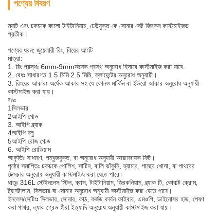
পণ্যের বিবরণ
ম্যাট এবং চকচকে কালো টাইটানিয়াম, ঢেউযুক্ত কে সোনার সেট জিরকন কাস্টমাইজড
প্রতীক।
পণ্যের ধরন: জুয়েলারী রিং, বিয়ের আংটি
মাত্রা:
1. রিং প্রস্থঃ 6mm-9mmঅনেক প্রস্থ অনুরোধ হিসাবে কাস্টমাইজ করা যাবে.
2. বেধঃ সাধারণত 1.5 মিমি 2.5 মিমি, ক্লায়েন্টের অনুরোধ অনুযায়ী।
3. রিংয়ের আকারঃ অর্ধেক আকার সহ যে কোনও মার্কিন বা ইউরো আকার অনুরোধ অনুযায়ী
কাস্টমাইজ করা যায়।
রঙঃ
1সিলভার
2আইপি গোল্ড
3. আইপি ব্ল্যাক
4আইপি ব্লু
5আইপি রোজ গোল্ড
6. আইপি রোডিয়াম
আকৃতিঃ সাধারণ, গম্বুজযুক্ত, বা অনুরোধ অনুযায়ী আরামদায়ক ফিট।
পৃষ্ঠের সমাপ্তিঃ চকচকে পোলিশ, সাটিন, বালি ঝাঁকুনি, হ্যামার, গাছের খোসা, বা পাথরের
টেক্সচার অনুরোধ অনুযায়ী কাস্টমাইজ করা যেতে পারে।
ধাতুঃ 316L স্টেইনলেস স্টিল, ব্রাস, টাইটানিয়াম, জিরকনিয়াম, ব্ল্যাক টি, কোবাল্ট ক্রোম,
ট্যানটালাম, সিলভার বা সোনার অনুরোধ অনুযায়ী কাস্টমাইজ করা যেতে পারে।
ইনলেস/সেটিংঃ সিলভার, সোনার, কাঠ, ফর্জড কার্বন ফাইবার, এমওপি, ডাইনোসর হাড়, পেষণ
করা পাথর, ল্যাব-গ্রেড হীরা ইত্যাদি অনুরোধ অনুযায়ী কাস্টমাইজ করা যায়।