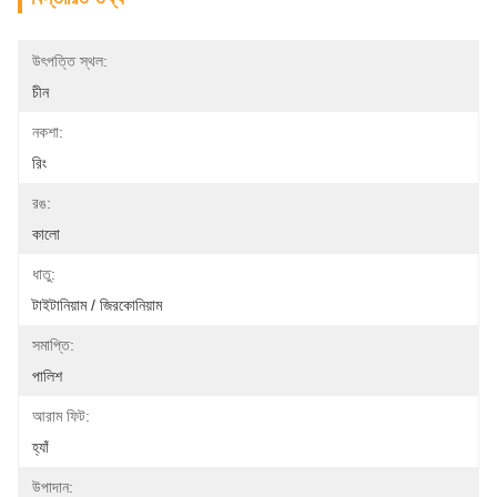
উৎপত্তি স্থল:
চীন
নকশা:
রিং
রঙ:
কালো
ধাতু:
টাইটানিয়াম / জিরকোনিয়াম
সমাপ্তি:
পালিশ
আরাম ফিট:
হ্যাঁ
উপাদান: