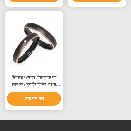
সিলভার / সোনার ইনক্লোড সহ
চকচকে / স্যাটিন ফিনিস কালো
টাইটানিয়াম পুরুষ বিবাহের রিং
সেরা দাম পান