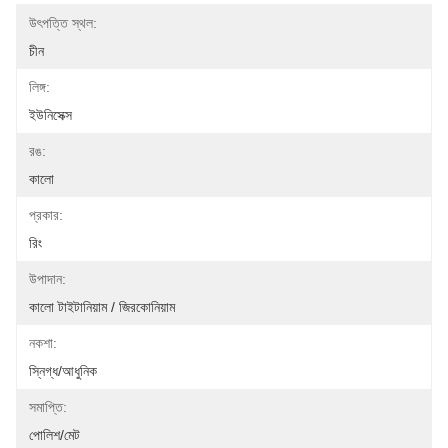
উৎপত্তি স্থল:
চীন
লিঙ্গ:
ইউনিসেক্স
রঙ:
কালো
প্রকার:
রিং
উপাদান:
কালো টাইটানিয়াম / জিরকোনিয়াম
নকশা:
স্নিগ্ধ/আধুনিক
সমাপ্তি:
পোলিশ/মেট