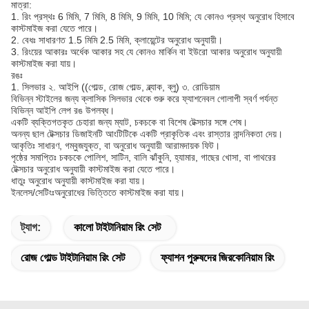
মাত্রা:
1. রিং প্রস্থঃ 6 মিমি, 7 মিমি, 8 মিমি, 9 মিমি, 10 মিমি; যে কোনও প্রস্থ অনুরোধ হিসাবে
কাস্টমাইজ করা যেতে পারে।
2. বেধঃ সাধারণত 1.5 মিমি 2.5 মিমি, ক্লায়েন্টের অনুরোধ অনুযায়ী।
3. রিংয়ের আকারঃ অর্ধেক আকার সহ যে কোনও মার্কিন বা ইউরো আকার অনুরোধ অনুযায়ী
কাস্টমাইজ করা যায়।
রঙঃ
1. সিলভার ২. আইপি ((গোল্ড, রোজ গোল্ড, ব্ল্যাক, ব্লু) ৩. রোডিয়াম
বিভিন্ন স্টাইলের জন্য ক্লাসিক সিলভার থেকে শুরু করে ফ্যাশনেবল গোলাপী স্বর্ণ পর্যন্ত
বিভিন্ন আইপি লেপ রঙ উপলব্ধ।
একটি ব্যক্তিগতকৃত চেহারা জন্য ম্যাট, চকচকে বা বিশেষ টেক্সচার সঙ্গে শেষ।
অনন্য ছাল টেক্সচার ডিজাইনটি আংটিটিকে একটি প্রাকৃতিক এবং রাস্তার নান্দনিকতা দেয়।
আকৃতিঃ সাধারণ, গম্বুজযুক্ত, বা অনুরোধ অনুযায়ী আরামদায়ক ফিট।
পৃষ্ঠের সমাপ্তিঃ চকচকে পোলিশ, সাটিন, বালি ঝাঁকুনি, হ্যামার, গাছের খোসা, বা পাথরের
টেক্সচার অনুরোধ অনুযায়ী কাস্টমাইজ করা যেতে পারে।
ধাতুঃ অনুরোধ অনুযায়ী কাস্টমাইজ করা যায়।
ইনলেস/সেটিংঃঅনুরোধের ভিত্তিতে কাস্টমাইজ করা যায়।
ট্যাগ:
কালো টাইটানিয়াম রিং সেট
রোজ গোল্ড টাইটানিয়াম রিং সেট
ফ্যাশন পুরুষদের জিরকোনিয়াম রিং