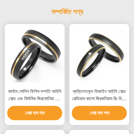
সম্পর্কিত পণ্য
কাস্টম পোলিশ ফিনিস দম্পতি আইপি
ব্যক্তিগতকৃত ডিজাইন আইপি গোল্ড
গোল্ড এবং কিউবিক জিরকোনিয়া দ্বি-
রোডিয়াম কালো জিরকনিয়াম রিং বিয়ের
রঙের ডিজাইনের সাথে কালো
বেল্ট জুয়েলারী
জিরকোনিয়াম রিং
সেরা দাম পান
সেরা দাম পান