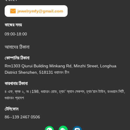
jewelrymfy@gmail.com
কাজের সময়
09:00-18:00
আমাদের ঠিকানা
কোম্পানির ঠিকানা
Rm1303 Qiurui Building Minkang Rd, Minzhi Street, Longhua
District Shenzhen, 518131 গুয়াংডং চীন
কারখানার ঠিকানা
৪ এফ, ব্লক ২, নং।198, গুয়াংচং রোড, চ্যাং' অ্যান সেকশন, চ্যাং'য়ান টাউন, ডংগুয়ান সিটি,
গুয়াংডং প্রদেশ
টেলিফোন
86--139 2467 0506