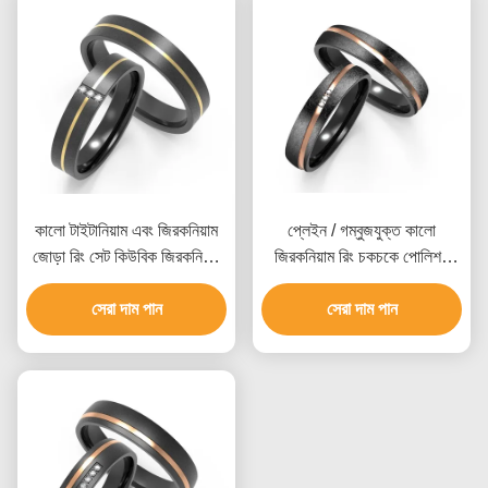
কালো টাইটানিয়াম এবং জিরকনিয়াম
প্লেইন / গম্বুজযুক্ত কালো
জোড়া রিং সেট কিউবিক জিরকনিয়াম
জিরকনিয়াম রিং চকচকে পোলিশ /
দুই টোন আইপি সোনার সঙ্গে
স্যাটিন ফিনিস কাস্টমাইজযোগ্য
সেরা দাম পান
সেরা দাম পান
আকার